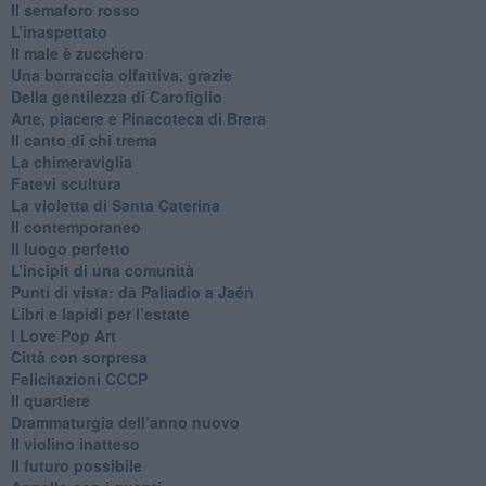
​Il semaforo rosso
​L’inaspettato
​Il male è zucchero
​Una borraccia olfattiva, grazie
​Della gentilezza di Carofiglio
Arte, piacere e Pinacoteca di Brera
​Il canto di chi trema
La chimeraviglia
​Fatevi scultura
​La violetta di Santa Caterina
​Il contemporaneo
​Il luogo perfetto
​L’incipit di una comunità
Punti di vista: da Palladio a Jaén
​Libri e lapidi per l’estate
​I Love Pop Art
Città con sorpresa
Felicitazioni CCCP
​Il quartiere
​Drammaturgia dell’anno nuovo
​Il violino inatteso
​Il futuro possibile