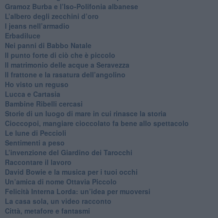
​Gramoz Burba e l’Iso-Polifonia albanese
L’albero degli zecchini d’oro
​I jeans nell’armadio
Erbadiluce
Nei panni di Babbo Natale
​Il punto forte di ciò che è piccolo
​Il matrimonio delle acque a Seravezza
​Il frattone e la rasatura dell’angolino
​Ho visto un reguso
Lucca e Cartasia
Bambine Ribelli cercasi
Storie di un luogo di mare in cui rinasce la storia
Cioccopoi, mangiare cioccolato fa bene allo spettacolo
​Le lune di Peccioli
​Sentimenti a peso
​L’invenzione del Giardino dei Tarocchi
​Raccontare il lavoro
David Bowie e la musica per i tuoi occhi
Un’amica di nome Ottavia Piccolo
​Felicità Interna Lorda: un’idea per muoversi
​La casa sola, un video racconto
​Città, metafore e fantasmi