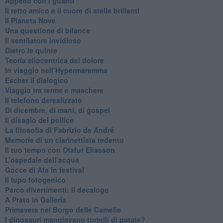
​Appello con i guanti
​Il tetto amico e il cuore di stelle brillanti
​Il Pianeta Nove
​Una questione di bilance
​Il ventilatore invidioso
​Dietro le quinte
​Teoria eliocentrica del dolore
In viaggio nell’Hypermaremma
​Escher il dialogico
​Viaggio tra terme e maschere
Il telefono derealizzato
​Di dicembre, di mani, di gospel
​Il disagio del pollice
​La filosofia di Fabrizio de André
Memorie di un clarinettista redento
​Il tuo tempo con Olafur Eliasson
​L’ospedale dell’acqua
​Gocce di Afa in festival
​Il lupo fotogenico
​Parco divertimenti: il decalogo
​A Prato in Galleria
​Primavera nel Borgo delle Camelie
I dinosauri mangiavano tortelli di patate?