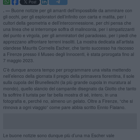
. —
Buone notizie per gli amanti dell’impossibile da ammirare con
gli occhi, per gli esploratori dell’infinito con carta e matita, per i
cultori della geometria e dell’interconnessione, per chi pensa che
una linea che si interrompe soffra di malinconia, per i simpatizzanti
del punto e virgola, per gli ammiratori del paradosso, per i piedi che
apprezzano affrontare terreni insoliti. La mostra dedicata all’artista
olandese Maurits Cornelis Escher, che tanto successo ha riscosso
a Firenze presso il Museo degli Innocenti, è stata prorogata fino al
7 maggio 2023.
C’è dunque ancora tempo per programmare una visita mettendo
nell’elenco della giornata il pregio della primavera fiorentina, il sole
sulla cupola del Brunelleschi (la più grande cupola in muratura al
mondo), quello slancio del campanile disegnato da Giotto che tanto
fa soffrire il turista per far bella mostra di sé, intero, in una
fotografia e, perché no, almeno un gelato. Oltre a Firenze, “che si
rinnova a ogni viaggio” come pare abbia scritto Ennio Flaiano.
Le buone notizie sono dunque più d’una ma Escher vale