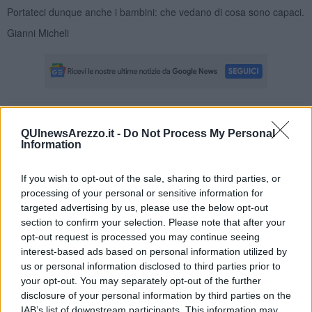
Portateci dunque anche i bambini: che vedano di cosa sono capaci.
Gianni Micheli
Se vuoi leggere le notizie principali della Toscana iscriviti alla
QUInewsArezzo.it -
Do Not Process My Personal
Newsletter QUInews - ToscanaMedia.
Arriva gratis tutti i giorni
Information
alle 20:00 direttamente nella tua casella di posta.
Basta cliccare
QUI
If you wish to opt-out of the sale, sharing to third parties, or
processing of your personal or sensitive information for
Fotogallery
targeted advertising by us, please use the below opt-out
section to confirm your selection. Please note that after your
opt-out request is processed you may continue seeing
interest-based ads based on personal information utilized by
us or personal information disclosed to third parties prior to
your opt-out. You may separately opt-out of the further
disclosure of your personal information by third parties on the
IAB’s list of downstream participants. This information may