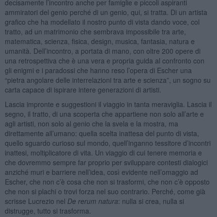
decisamente l’incontro anche per famiglie e piccoli aspiranti
ammiratori del genio perché di un genio, qui, si tratta. Di un artista
grafico che ha modellato il nostro punto di vista dando voce, col
tratto, ad un matrimonio che sembrava impossibile tra arte,
matematica, scienza, fisica, design, musica, fantasia, natura e
umanità. Dell’incontro, a portata di mano, con oltre 200 opere di
una retrospettiva che è una vera e propria guida al confronto con
gli enigmi e i paradossi che hanno reso l’opera di Escher una
“pietra angolare delle interrelazioni tra arte e scienza”, un sogno su
carta capace di ispirare intere generazioni di artisti.
Lascia impronte e suggestioni il viaggio in tanta meraviglia. Lascia il
segno, il tratto, di una scoperta che appartiene non solo all’arte e
agli artisti, non solo al genio che la svela e la mostra, ma
direttamente all’umano: quella scelta inattesa del punto di vista,
quello sguardo curioso sul mondo, quell’inganno tessitore d’incontri
inattesi, moltiplicatore di vita. Un viaggio di cui tenere memoria e
che dovremmo sempre far proprio per sviluppare contesti dialogici
anziché muri e barriere nell’idea, così evidente nell’omaggio ad
Escher, che non c’è cosa che non si trasformi, che non c’è opposto
che non si plachi o trovi forza nel suo contrario. Perché, come già
scrisse Lucrezio nel
De rerum natura
: nulla si crea, nulla si
distrugge, tutto si trasforma.