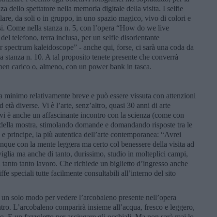
nza dello spettatore nella memoria digitale della visita. I selfie
are, da soli o in gruppo, in uno spazio magico, vivo di colori e
ssi. Come nella stanza n. 5, con l’opera “How do we live
del telefono, terra inclusa, per un selfie disorientante
spectrum kaleidoscope” - anche qui, forse, ci sarà una coda da
lla stanza n. 10. A tal proposito tenete presente che converrà
 ben carico o, almeno, con un power bank in tasca.
 minimo relativamente breve e può essere vissuta con attenzioni
 età diverse. Vi è l’arte, senz’altro, quasi 30 anni di arte
 vi è anche un affascinante incontro con la scienza (come con
co della mostra, stimolando domande e domandando risposte tra le
 e principe, la più autentica dell’arte contemporanea: “Avrei
nque con la mente leggera ma certo col benessere della visita ad
glia ma anche di tanto, durissimo, studio in molteplici campi,
a tanto tanto lavoro. Che richiede un biglietto d’ingresso anche
ffe speciali tutte facilmente consultabili all’interno del sito
’è un solo modo per vedere l’arcobaleno presente nell’opera
ntro. L’arcobaleno comparirà insieme all’acqua, fresco e leggero,
iso. E un fazzoletto per asciugare gli occhiali. Ma non sarà mai lo