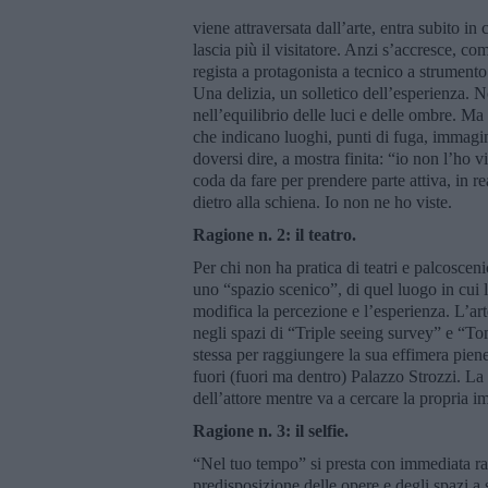
viene attraversata dall’arte, entra subito i
lascia più il visitatore. Anzi s’accresce, co
regista a protagonista a tecnico a strument
Una delizia, un solletico dell’esperienza. N
nell’equilibrio delle luci e delle ombre. Ma 
che indicano luoghi, punti di fuga, immagin
doversi dire, a mostra finita: “io non l’ho 
coda da fare per prendere parte attiva, in 
dietro alla schiena. Io non ne ho viste.
Ragione n. 2: il teatro.
Per chi non ha pratica di teatri e palcoscen
uno “spazio scenico”, di quel luogo in cui 
modifica la percezione e l’esperienza. L’a
negli spazi di “Triple seeing survey” e “Tom
stessa per raggiungere la sua effimera pienez
fuori (fuori ma dentro) Palazzo Strozzi. La 
dell’attore mentre va a cercare la propria im
Ragione n. 3: il selfie.
“Nel tuo tempo” si presta con immediata ra
predisposizione delle opere e degli spazi a s