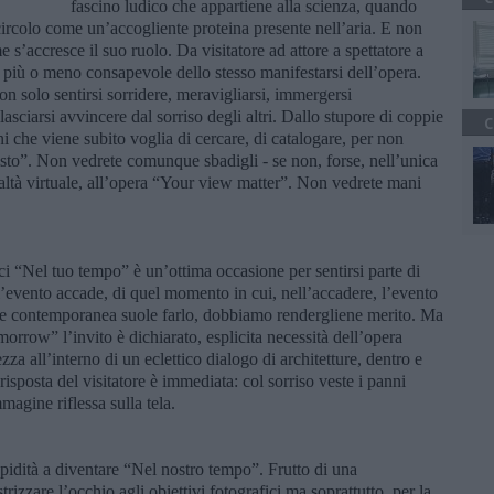
fascino ludico che appartiene alla scienza, quando
n circolo come un’accogliente proteina presente nell’aria. E non
me s’accresce il suo ruolo. Da visitatore ad attore a spettatore a
o più o meno consapevole dello stesso manifestarsi dell’opera.
on solo sentirsi sorridere, meravigliarsi, immergersi
lasciarsi avvincere dal sorriso degli altri. Dallo stupore di coppie
C
i che viene subito voglia di cercare, di catalogare, per non
visto”. Non vedrete comunque sbadigli - se non, forse, nell’unica
realtà virtuale, all’opera “Your view matter”. Non vedrete mani
ici “Nel tuo tempo” è un’ottima occasione per sentirsi parte di
l’evento accade, di quel momento in cui, nell’accadere, l’evento
rte contemporanea suole farlo, dobbiamo rendergliene merito. Ma
orrow” l’invito è dichiarato, esplicita necessità dell’opera
za all’interno di un eclettico dialogo di architetture, dentro e
risposta del visitatore è immediata: col sorriso veste i panni
magine riflessa sulla tela.
pidità a diventare “Nel nostro tempo”. Frutto di una
trizzare l’occhio agli obiettivi fotografici ma soprattutto, per la