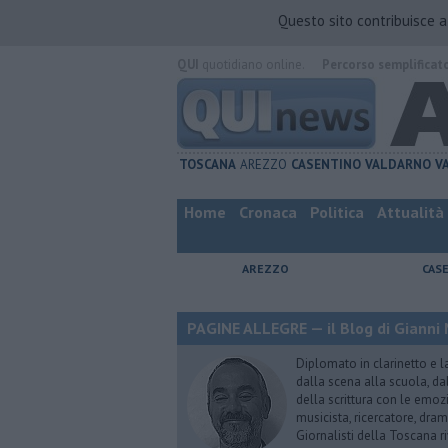
Questo sito contribuisce 
QUI
quotidiano online.
Percorso semplificat
TOSCANA
AREZZO
CASENTINO
VALDARNO
V
Home
Cronaca
Politica
Attualità
AREZZO
CAS
PAGINE ALLEGRE — il Blog di Gianni 
Diplomato in clarinetto e l
dalla scena alla scuola, da
della scrittura con le emozi
musicista, ricercatore, dram
Giornalisti della Toscana r