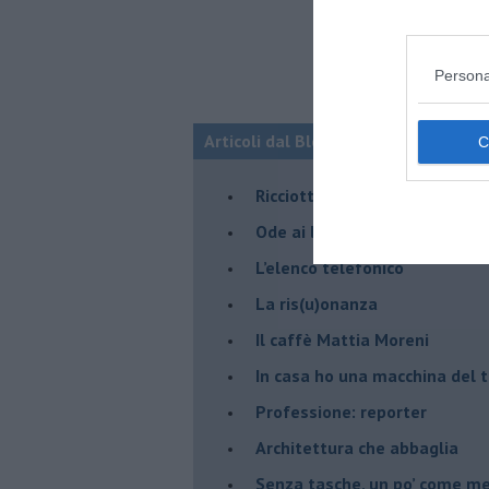
Persona
Articoli dal Blog “Pagine allegre” di
​Ricciotti Ensemble: ovunque e
Ode ai lacci
​L’elenco telefonico
​La ris(u)onanza
​Il caffè Mattia Moreni
​In casa ho una macchina del
Professione: reporter
Architettura che abbaglia
​Senza tasche, un po’ come m