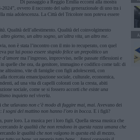
Di passaggio a Reggio Emilia eccomi alla mostra
-2024”, ovvero il racconto del salto generazionale di uno tra i
ella mia adolescenza. La Città del Tricolore non poteva essere
ità
. Qualità dell’allestimento. Qualità del coinvolgimento
A
 altro giorno, un altro sogno, un’altra vita, un altro me
.
via, non è stata l’incontro con il mio io recuperato, con quel
eva pur lui
posso essere stupido felice un prepolitico un
ie d’amore
ma l’ingresso, improvviso, nelle passate riflessioni e
 in quelle che ora, da genitore, immagino e codifico come tali: di
e altissimo, vite di famiglie con figli adolescenti, con
 dalla ricercata emancipazione sociale, culturale, economica,
ndenti, ad una vita di capelli colorati con la cresta, abiti
azione sociale, come se si fossero accorti
che esiste una
lismo inquieto nel viverla
.
ni che urlavano
non c’è modo di fuggire mai, mai
. Avevano dei
a:
I sogni del mattino non hanno l’oro in bocca
. E i figli?
, pure loro. La musica per i loro figli. Quella stessa musica che
e cercando
le qualità che non rendono in questa razza umana che
cercando
le qualità che non valgono in questa età di mezzo
,
ur tutto va bene, va proprio tutto bene… fatevi coraggio il