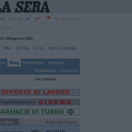
24°
37°
EO:
AREZZO
QuiNews.net
vedì
06 Agosto 2026
PISA
PISTOIA
LUCCA
MASSA CARRARA
ino
Blog
Interviste
Animali
Pubblicità
Contatti
VALTIBERINA
ui Blog
di Riccardo Ferrucci
INCONTRI