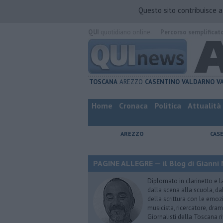
Questo sito contribuisce 
QUI
quotidiano online.
Percorso semplificat
TOSCANA
AREZZO
CASENTINO
VALDARNO
V
Home
Cronaca
Politica
Attualità
AREZZO
CAS
PAGINE ALLEGRE — il Blog di Gianni 
Diplomato in clarinetto e l
dalla scena alla scuola, da
della scrittura con le emozi
musicista, ricercatore, dram
Giornalisti della Toscana r