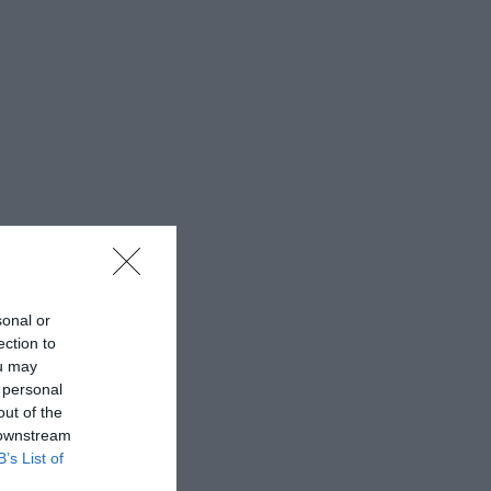
sonal or
ection to
ou may
 personal
out of the
 downstream
B’s List of