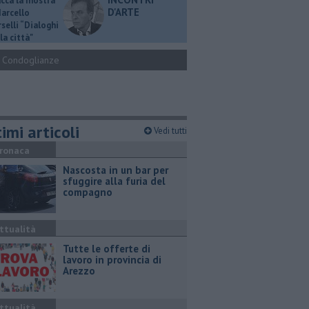
ucca la mostra
D'ARTE
Marcello
selli “Dialoghi
la città"
Condoglianze
imi articoli
Vedi tutti
ronaca
Nascosta in un bar per
sfuggire alla furia del
compagno
ttualità
​Tutte le offerte di
lavoro in provincia di
Arezzo
ttualità