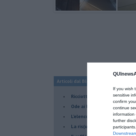
QUInewsAr
Articoli dal Blog “Pagine allegre” di
If you wish 
sensitive in
​Ricciotti Ensemble: ovunque e
confirm you
Ode ai lacci
continue se
information 
​L’elenco telefonico
further disc
​La ris(u)onanza
participants
Downstream 