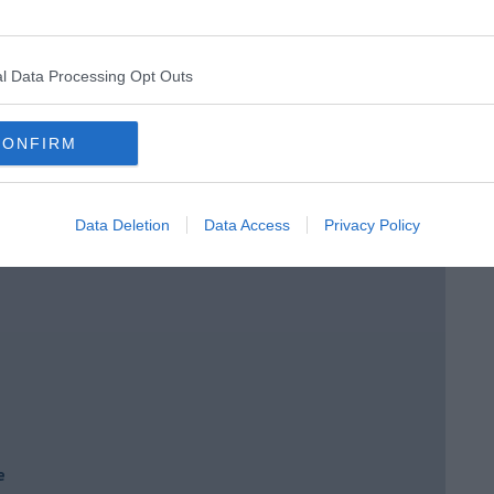
 tempo
l Data Processing Opt Outs
CONFIRM
e
Data Deletion
Data Access
Privacy Policy
e