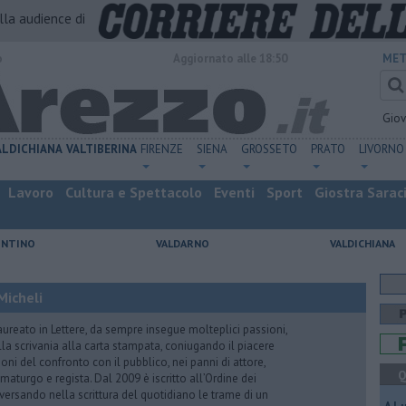
alla audience di
o
Aggiornato alle 18:50
MET
Gio
ALDICHIANA
VALTIBERINA
FIRENZE
SIENA
GROSSETO
PRATO
LIVORNO
Lavoro
Cultura e Spettacolo
Eventi
Sport
Giostra Sarac
ENTINO
VALDARNO
VALDICHIANA
Micheli
aureato in Lettere, da sempre insegue molteplici passioni,
lla scrivania alla carta stampata, coniugando il piacere
oni del confronto con il pubblico, nei panni di attore,
Q
maturgo e regista. Dal 2009 è iscritto all’Ordine dei
iversando nella scrittura del quotidiano le trame di un