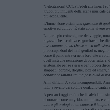
“Felicitazioni! CCCP Fedeli alla linea 1984
gruppi più influenti della scena musicale d
più accogliente.
L’immersione è stata
una questione di qual
emotivo ed uditivo. È stato come vivere
un
La parte più coinvolgente del viaggio, tutta
ragazzo che ascoltava e sgomitava, che dic
tossicomane quello che se ne va nelle stor
preoccupazioni dei miei genitori o, meglio,
come il punk entrava nelle loro vite a volum
quell’instabile percezione di poter saltare,
esistenziale per se stessi e per i propri disce
strappati, borchie, droghe, lotte ed emargin
condizione umana ed una possibilità di rea
Anni difficili. A volte incomprensibili. An
figli, avevano dei sogni e qualcuno cantav
A pensarci oggi credo che li salvò la musica
risuonava come un grido, un ululato, e ch
adora gli orologi e non conosce il tempo
, 
salvava se stessa con un colpo di coda:
epp