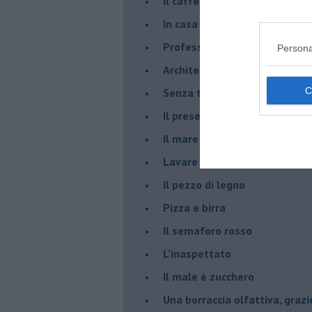
​Il caffè Mattia Moreni
​In casa ho una macchina del
Professione: reporter
Persona
Architettura che abbaglia
​Senza tasche, un po’ come m
​Il presepe di San Martino
​Il mare d’autunno
​Lavare la coscienza
​Il pezzo di legno
​Pizza e birra
​Il semaforo rosso
​L’inaspettato
​Il male è zucchero
​Una borraccia olfattiva, grazi