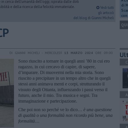
A L
n cerca dell’umanità dell’oggi, ispirata dalle doti
di 
ibilità e della ricerca della felicità immateriale.
Vedi tutti
Scar
gli articoli
con 
del blog di Gianni Micheli
QUI
CP
Ult
DI GIANNI MICHELI - MERCOLEDÌ
13 MARZO 2024
ORE 09:00
Sono riuscito a tornare in quegli anni ’80 in cui ero
C
ragazzo, in cui cercavo di capire, di sapere,
d’imparare. Di muovermi nella mia storia. Sono
riuscito a precipitare in un tempo altro che in quegli
stessi anni animava menti e corpi, strutturando il
vissuto degli Ottanta, influenzando i passi verso il
A
futuro, anche il mio. Tra musica e segni. Tra
immaginazione e partecipazione.
Che poi non so perché ve lo dico…
è una questione
di qualità o una formalità non ricordo più bene, una
formalità
…
A