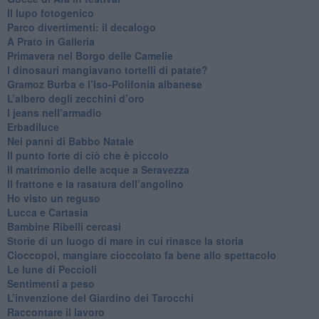
​Il lupo fotogenico
​Parco divertimenti: il decalogo
​A Prato in Galleria
​Primavera nel Borgo delle Camelie
I dinosauri mangiavano tortelli di patate?
​Gramoz Burba e l’Iso-Polifonia albanese
L’albero degli zecchini d’oro
​I jeans nell’armadio
Erbadiluce
Nei panni di Babbo Natale
​Il punto forte di ciò che è piccolo
​Il matrimonio delle acque a Seravezza
​Il frattone e la rasatura dell’angolino
​Ho visto un reguso
Lucca e Cartasia
Bambine Ribelli cercasi
Storie di un luogo di mare in cui rinasce la storia
Cioccopoi, mangiare cioccolato fa bene allo spettacolo
​Le lune di Peccioli
​Sentimenti a peso
​L’invenzione del Giardino dei Tarocchi
​Raccontare il lavoro