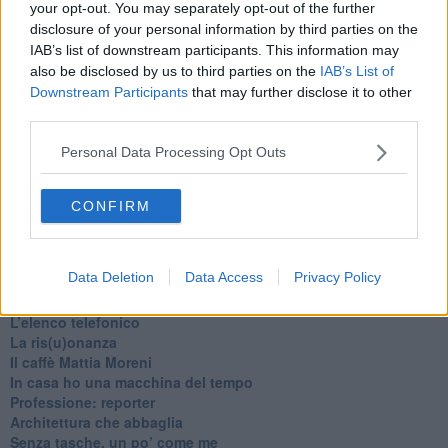
your opt-out. You may separately opt-out of the further
disclosure of your personal information by third parties on the
IAB’s list of downstream participants. This information may
also be disclosed by us to third parties on the
IAB’s List of
Downstream Participants
that may further disclose it to other
third parties.
Personal Data Processing Opt Outs
CONFIRM
Ti potrebbe interessare anche:
Articoli dal Blog “Pagine allegre” di Gianni Micheli
Data Deletion
Data Access
Privacy Policy
​Ricciotti Ensemble: ovunque e per tutti
Ode ai lacci
​L’elenco telefonico
​La ris(u)onanza
​Il caffè Mattia Moreni
​In casa ho una macchina del tempo
Professione: reporter
Architettura che abbaglia
​Senza tasche, un po’ come me