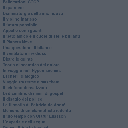
Felicitazioni CCCP
​Il quartiere
​Drammaturgia dell’anno nuovo
​Il violino inatteso
​Il futuro possibile
​Appello con i guanti
​Il tetto amico e il cuore di stelle brillanti
​Il Pianeta Nove
​Una questione di bilance
​Il ventilatore invidioso
​Dietro le quinte
​Teoria eliocentrica del dolore
In viaggio nell’Hypermaremma
​Escher il dialogico
​Viaggio tra terme e maschere
Il telefono derealizzato
​Di dicembre, di mani, di gospel
​Il disagio del pollice
​La filosofia di Fabrizio de André
Memorie di un clarinettista redento
​Il tuo tempo con Olafur Eliasson
​L’ospedale dell’acqua
​Gocce di Afa in festival