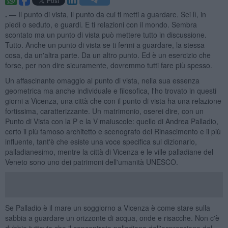
. —
Il punto di vista, il punto da cui ti metti a guardare. Sei lì, in
piedi o seduto, e guardi. E ti relazioni con il mondo. Sembra
scontato ma un punto di vista può mettere tutto in discussione.
Tutto. Anche un punto di vista se ti fermi a guardare, la stessa
cosa, da un'altra parte. Da un altro punto. Ed è un esercizio che
forse, per non dire sicuramente, dovremmo tutti fare più spesso.
Un affascinante omaggio al punto di vista, nella sua essenza
geometrica ma anche individuale e filosofica, l'ho trovato in questi
giorni a Vicenza, una città che con il punto di vista ha una relazione
fortissima, caratterizzante. Un matrimonio, oserei dire, con un
Punto di Vista con la P e la V maiuscole: quello di Andrea Palladio,
certo il più famoso architetto e scenografo del Rinascimento e il più
influente, tant'è che esiste una voce specifica sul dizionario,
palladianesimo, mentre la città di Vicenza e le ville palladiane del
Veneto sono uno dei patrimoni dell'umanità UNESCO.
Se Palladio è il mare un soggiorno a Vicenza è come stare sulla
sabbia a guardare un orizzonte di acqua, onde e risacche. Non c'è
dubbio tuttavia che il concentrato palladiano dell'espressione del