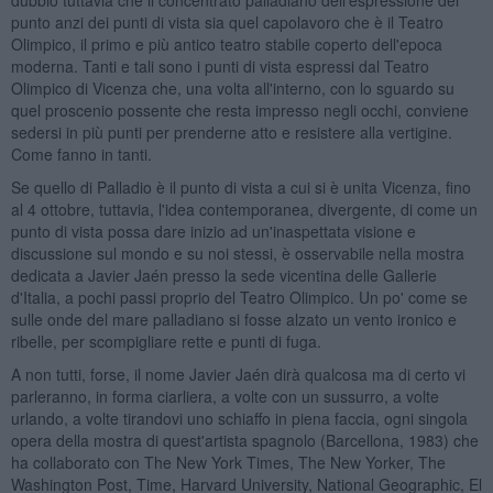
punto anzi dei punti di vista sia quel capolavoro che è il Teatro
Olimpico, il primo e più antico teatro stabile coperto dell'epoca
moderna. Tanti e tali sono i punti di vista espressi dal Teatro
Olimpico di Vicenza che, una volta all'interno, con lo sguardo su
quel proscenio possente che resta impresso negli occhi, conviene
sedersi in più punti per prenderne atto e resistere alla vertigine.
Come fanno in tanti.
Se quello di Palladio è il punto di vista a cui si è unita Vicenza, fino
al 4 ottobre, tuttavia, l'idea contemporanea, divergente, di come un
punto di vista possa dare inizio ad un'inaspettata visione e
discussione sul mondo e su noi stessi, è osservabile nella mostra
dedicata a Javier Jaén presso la sede vicentina delle Gallerie
d'Italia, a pochi passi proprio del Teatro Olimpico. Un po' come se
sulle onde del mare palladiano si fosse alzato un vento ironico e
ribelle, per scompigliare rette e punti di fuga.
A non tutti, forse, il nome Javier Jaén dirà qualcosa ma di certo vi
parleranno, in forma ciarliera, a volte con un sussurro, a volte
urlando, a volte tirandovi uno schiaffo in piena faccia, ogni singola
opera della mostra di quest'artista spagnolo (Barcellona, 1983) che
ha collaborato con The New York Times, The New Yorker, The
Washington Post, Time, Harvard University, National Geographic, El