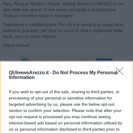
País, Penguin Random House, Vueling Airlines e UNESCO e che
dice delle sue opere: "Il mio lavoro principale è la traduzione.
Traduco concetti e storie in immagini”.
Traduzione e traslitterazione. Per chi è in cerca di un luogo dove
sedersi e guardare, per farsi un punto di vista o toglierselo dalla
testa, non c'è posto migliore.
Gianni Micheli
QUInewsArezzo.it -
Do Not Process My Personal
Information
Se vuoi leggere le notizie principali della Toscana iscriviti alla
Newsletter QUInews - ToscanaMedia.
Arriva gratis tutti i giorni
If you wish to opt-out of the sale, sharing to third parties, or
alle 20:00 direttamente nella tua casella di posta.
processing of your personal or sensitive information for
targeted advertising by us, please use the below opt-out
Basta cliccare
QUI
section to confirm your selection. Please note that after your
opt-out request is processed you may continue seeing
Fotogallery
interest-based ads based on personal information utilized by
us or personal information disclosed to third parties prior to