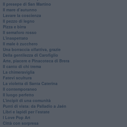
​Il presepe di San Martino
​Il mare d’autunno
​Lavare la coscienza
​Il pezzo di legno
​Pizza e birra
​Il semaforo rosso
​L’inaspettato
​Il male è zucchero
​Una borraccia olfattiva, grazie
​Della gentilezza di Carofiglio
Arte, piacere e Pinacoteca di Brera
​Il canto di chi trema
La chimeraviglia
​Fatevi scultura
​La violetta di Santa Caterina
​Il contemporaneo
​Il luogo perfetto
​L’incipit di una comunità
Punti di vista: da Palladio a Jaén
​Libri e lapidi per l’estate
​I Love Pop Art
Città con sorpresa