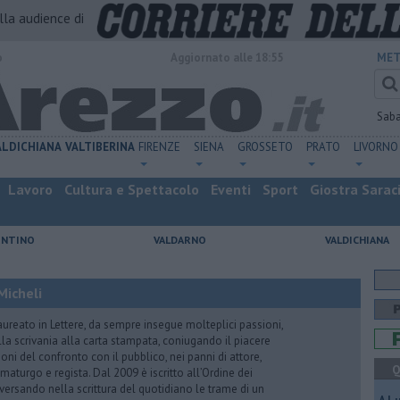
alla audience di
o
Aggiornato alle 18:55
MET
Sab
ALDICHIANA
VALTIBERINA
FIRENZE
SIENA
GROSSETO
PRATO
LIVORNO
Lavoro
Cultura e Spettacolo
Eventi
Sport
Giostra Sarac
ENTINO
VALDARNO
VALDICHIANA
Micheli
aureato in Lettere, da sempre insegue molteplici passioni,
lla scrivania alla carta stampata, coniugando il piacere
oni del confronto con il pubblico, nei panni di attore,
Q
maturgo e regista. Dal 2009 è iscritto all’Ordine dei
iversando nella scrittura del quotidiano le trame di un