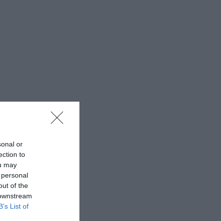
sonal or
ection to
ou may
 personal
out of the
 downstream
B’s List of