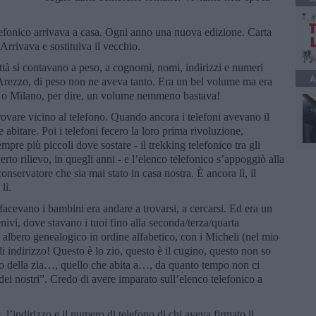
efonico arrivava a casa. Ogni anno una nuova edizione. Carta
Arrivava e sostituiva il vecchio.
città si contavano a peso, a cognomi, nomi, indirizzi e numeri
A
à, Arezzo, di peso non ne aveva tanto. Era un bel volume ma era
 o Milano, per dire, un volume nemmeno bastava!
rovare vicino al telefono. Quando ancora i telefoni avevano il
 abitare. Poi i telefoni fecero la loro prima rivoluzione,
pre più piccoli dove sostare - il trekking telefonico tra gli
certo rilievo, in quegli anni - e l’elenco telefonico s’appoggiò alla
onservatore che sia mai stato in casa nostra. È ancora lì, il
lì.
acevano i bambini era andare a trovarsi, a cercarsi. Ed era un
nivi, dove stavano i tuoi fino alla seconda/terza/quarta
albero genealogico in ordine alfabetico, con i Micheli (nel mio
 di indirizzo! Questo è lo zio, questo è il cugino, questo non so
no della zia…, quello che abita a…, da quanto tempo non ci
i nostri”. Credo di avere imparato sull’elenco telefonico a
l’indirizzo e il numero di telefono di chi aveva firmato il