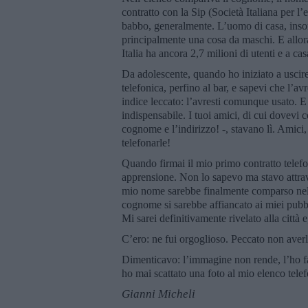
contratto con la Sip (Società Italiana per l
babbo, generalmente. L’uomo di casa, insom
principalmente una cosa da maschi. E allora b
Italia ha ancora 2,7 milioni di utenti e a cas
Da adolescente, quando ho iniziato a uscire
telefonica, perfino al bar, e sapevi che l’av
indice leccato: l’avresti comunque usato. E 
indispensabile. I tuoi amici, di cui dovevi
cognome e l’indirizzo! -, stavano lì. Amici
telefonarle!
Quando firmai il mio primo contratto telefon
apprensione. Non lo sapevo ma stavo attrave
mio nome sarebbe finalmente comparso nel no
cognome si sarebbe affiancato ai miei pubbl
Mi sarei definitivamente rivelato alla città 
C’ero: ne fui orgoglioso. Peccato non averl
Dimenticavo: l’immagine non rende, l’ho fatt
ho mai scattato una foto al mio elenco tel
Gianni Micheli