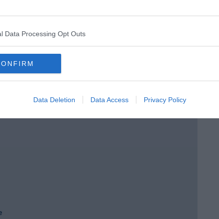
 tempo
l Data Processing Opt Outs
CONFIRM
e
Data Deletion
Data Access
Privacy Policy
e