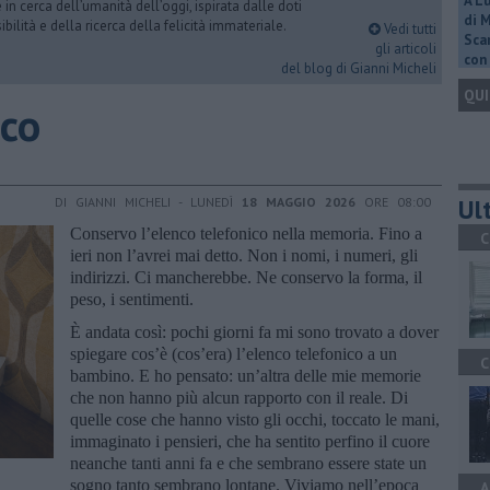
A L
n cerca dell’umanità dell’oggi, ispirata dalle doti
di 
ibilità e della ricerca della felicità immateriale.
Vedi tutti
Scar
gli articoli
con 
del blog di Gianni Micheli
QUI
ico
Ult
DI GIANNI MICHELI - LUNEDÌ
18 MAGGIO 2026
ORE 08:00
Conservo l’elenco telefonico nella memoria. Fino a
C
ieri non l’avrei mai detto. Non i nomi, i numeri, gli
indirizzi. Ci mancherebbe. Ne conservo la forma, il
peso, i sentimenti.
È andata così: pochi giorni fa mi sono trovato a dover
spiegare cos’è (cos’era) l’elenco telefonico a un
C
bambino. E ho pensato: un’altra delle mie memorie
che non hanno più alcun rapporto con il reale. Di
quelle cose che hanno visto gli occhi, toccato le mani,
immaginato i pensieri, che ha sentito perfino il cuore
neanche tanti anni fa e che sembrano essere state un
sogno tanto sembrano lontane. Viviamo nell’epoca
A