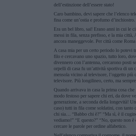
dell’estinzione dell’essere stato!
Caro bambino, devi sapere che l’elenco tel
fina come un’ostia e profumo d’inchiostro. 
Era un bel libro, sai! Erano anni in cui le 
messi in fila, senza prefisso, e la mia citt
ancora maneggevole. Per città come Roma
A casa mia per un certo periodo lo potevi t
filo e cercavano uno spazio, tutto loro, dove
divennero con l’antenna, cercarono posti sem
orpelli di casa fu un’attività sportiva di un 
mensola vicino al televisore, l’oggetto più c
televisore. Più longilineo, certo, ma sempre 
Quando arrivava in casa la prima cosa che f
modo festoso per sapere chi eri, da dove ve
generazione, a seconda della longevità! Un 
caso) tutti in fila come soldatini, con tanto
chi sia… “Babbo chi è?” “Ma sì, è il cugi
vediamo!” “E questo?” “No, questo non è de
cercare le parole per ordine alfabetico.
Nell’elenco compariva il cognome, il nome, 