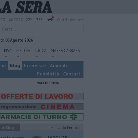
22°
35°
EO:
AREZZO
QuiNews.net
ato
08 Agosto 2026
PISA
PISTOIA
LUCCA
MASSA CARRARA
ino
Blog
Interviste
Animali
Pubblicità
Contatti
VALTIBERINA
ui Blog
di Riccardo Ferrucci
INCONTRI