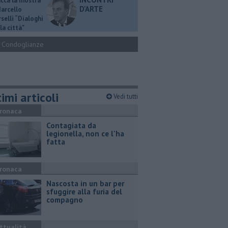
ucca la mostra
D'ARTE
Marcello
selli “Dialoghi
la città"
Condoglianze
imi articoli
Vedi tutti
ronaca
Contagiata da
legionella, non ce l'ha
fatta
ronaca
Nascosta in un bar per
sfuggire alla furia del
compagno
ttualità