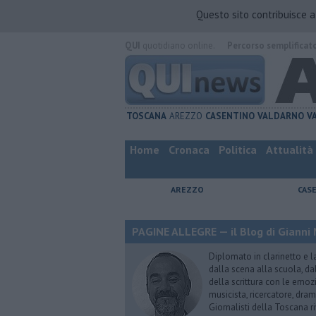
Questo sito contribuisce 
QUI
quotidiano online.
Percorso semplificat
TOSCANA
AREZZO
CASENTINO
VALDARNO
V
Home
Cronaca
Politica
Attualità
AREZZO
CAS
PAGINE ALLEGRE — il Blog di Gianni 
Diplomato in clarinetto e l
dalla scena alla scuola, da
della scrittura con le emozi
musicista, ricercatore, dram
Giornalisti della Toscana r