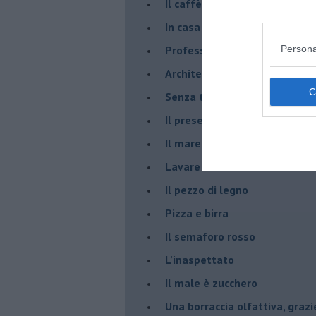
​Il caffè Mattia Moreni
​In casa ho una macchina del
Professione: reporter
Persona
Architettura che abbaglia
​Senza tasche, un po’ come m
​Il presepe di San Martino
​Il mare d’autunno
​Lavare la coscienza
​Il pezzo di legno
​Pizza e birra
​Il semaforo rosso
​L’inaspettato
​Il male è zucchero
​Una borraccia olfattiva, grazi