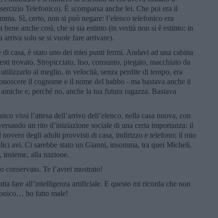
’esercizio Telefonico). È scomparsa anche lei. Che poi era il
ma. Sì, certo, non si può negare: l’elenco telefonico era
ene anche così, che si sia estinto (in verità non si è estinto: in
a arriva solo se si vuole fare arrivare).
 di casa, è stato uno dei miei punti fermi. Andavi ad una cabina
resti trovato. Stropicciato, liso, consunto, piegato, macchiato da
utilizzarlo al meglio, in velocità, senza perdite di tempo, era
 conoscere il cognome e il nome del babbo - ma bastava anche il
, amiche e, perché no, anche la tua futura ragazza. Bastava
ico vissi l’attesa dell’arrivo dell’elenco, nella casa nuova, con
rsando un rito d’iniziazione sociale di una certa importanza: il
vero degli adulti provvisti di casa, indirizzo e telefono; il mio
ici avi. Ci sarebbe stato un Gianni, insomma, tra quei Micheli.
e, insieme, alla nazione.
o conservato. Te l’avrei mostrato!
a fare all’intelligenza artificiale. E questo mi ricorda che non
efonico… ho fatto male!