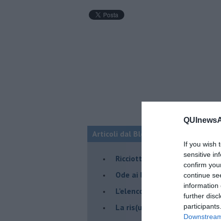
QUInewsAr
Articoli dal Blog “Pagine allegre” di
If you wish 
sensitive in
​Ricciotti Ensemble: ovunque e
confirm you
Ode ai lacci
continue se
information 
​L’elenco telefonico
further disc
​La ris(u)onanza
participants
Downstream 