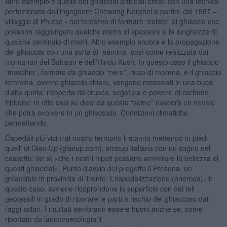
Altro esempio è quello dei ghiacciai artificiali creati con una tecnica
perfezionata dall’ingegnere Chewang Norphel a partire dal 1987 –
villaggio di Phutse - nel tentativo di formare “colate” di ghiaccio che
possono raggiungere qualche metro di spessore e la lunghezza di
qualche centinaio di metri. Altro esempio ancora è la propagazione
dei ghiacciai con una sorta di “semina” così come realizzata dai
montanari del Baltisan e dell’Hindu Kush. In questo caso il ghiaccio
“maschio”, formato da ghiaccio “nero”, ricco di morena, e il ghiaccio
femmina, ovvero ghiaccio chiaro, vengono mescolati in una buca
d’alta quota, ricoperta da crusca, segatura e polvere di carbone.
Ebbene: in otto casi su dieci da questo “seme” nascerà un nevaio
che potrà evolvere in un ghiacciaio. Condizioni climatiche
permettendo.
Ospedali più vicini al nostro territorio li stanno mettendo in piedi
quelli di Glac-Up (glacup.com), stratup italiana con un sogno nel
cassetto: far sì «che i nostri nipoti possano ammirare la bellezza di
questi ghiacciai». Punto d’avvio del progetto il Presena, un
ghiacciaio in provincia di Trento. L’ospedalizzazione (onerosa), in
questo caso, avviene ricoprendone la superficie con dei teli
geotessili in grado di riparare le parti a rischio del ghiacciaio dai
raggi solari. I risultati sembrano essere buoni anche se, come
riportato da lanuovaecologia.it