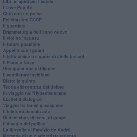
​Libri e lapidi per l’estate
​I Love Pop Art
Città con sorpresa
Felicitazioni CCCP
​Il quartiere
​Drammaturgia dell’anno nuovo
​Il violino inatteso
​Il futuro possibile
​Appello con i guanti
​Il tetto amico e il cuore di stelle brillanti
​Il Pianeta Nove
​Una questione di bilance
​Il ventilatore invidioso
​Dietro le quinte
​Teoria eliocentrica del dolore
In viaggio nell’Hypermaremma
​Escher il dialogico
​Viaggio tra terme e maschere
Il telefono derealizzato
​Di dicembre, di mani, di gospel
​Il disagio del pollice
​La filosofia di Fabrizio de André
Memorie di un clarinettista redento