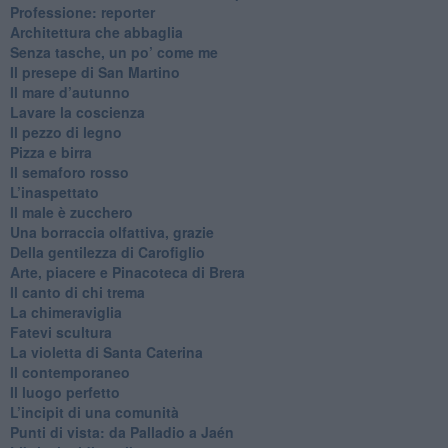
Professione: reporter
Architettura che abbaglia
​Senza tasche, un po’ come me
​Il presepe di San Martino
​Il mare d’autunno
​Lavare la coscienza
​Il pezzo di legno
​Pizza e birra
​Il semaforo rosso
​L’inaspettato
​Il male è zucchero
​Una borraccia olfattiva, grazie
​Della gentilezza di Carofiglio
Arte, piacere e Pinacoteca di Brera
​Il canto di chi trema
La chimeraviglia
​Fatevi scultura
​La violetta di Santa Caterina
​Il contemporaneo
​Il luogo perfetto
​L’incipit di una comunità
Punti di vista: da Palladio a Jaén