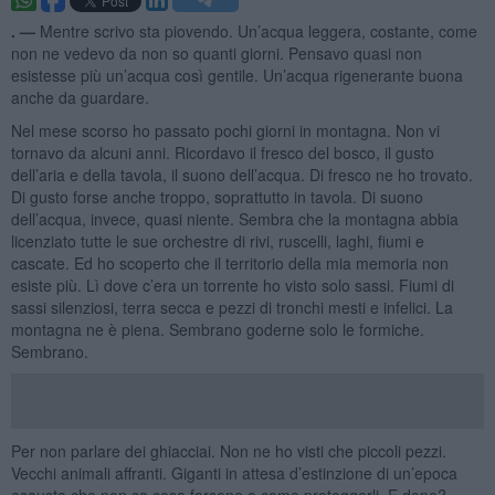
. —
Mentre scrivo sta piovendo. Un’acqua leggera, costante, come
non ne vedevo da non so quanti giorni. Pensavo quasi non
esistesse più un’acqua così gentile. Un’acqua rigenerante buona
anche da guardare.
Nel mese scorso ho passato pochi giorni in montagna. Non vi
tornavo da alcuni anni. Ricordavo il fresco del bosco, il gusto
dell’aria e della tavola, il suono dell’acqua. Di fresco ne ho trovato.
Di gusto forse anche troppo, soprattutto in tavola. Di suono
dell’acqua, invece, quasi niente. Sembra che la montagna abbia
licenziato tutte le sue orchestre di rivi, ruscelli, laghi, fiumi e
cascate. Ed ho scoperto che il territorio della mia memoria non
esiste più. Lì dove c’era un torrente ho visto solo sassi. Fiumi di
sassi silenziosi, terra secca e pezzi di tronchi mesti e infelici. La
montagna ne è piena. Sembrano goderne solo le formiche.
Sembrano.
Per non parlare dei ghiacciai. Non ne ho visti che piccoli pezzi.
Vecchi animali affranti. Giganti in attesa d’estinzione di un’epoca
esausta che non sa cosa farsene o come proteggerli. E dopo?