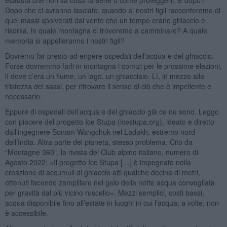
Dopo che ci avranno lasciato, quando ai nostri figli racconteremo di
quei massi spolverati dal vento che un tempo erano ghiaccio e
risorsa, in quale montagna ci troveremo a camminare? A quale
memoria si appelleranno i nostri figli?
Dovremo far presto ad erigere ospedali dell’acqua e del ghiaccio.
Forse dovremmo farli in montagna i comizi per le prossime elezioni,
lì dove c’era un fiume, un lago, un ghiacciaio. Lì, in mezzo alla
tristezza dei sassi, per ritrovare il senso di ciò che è impellente e
necessario.
Eppure di ospedali dell’acqua e del ghiaccio già ce ne sono. Leggo
con piacere del progetto Ice Stupa (icestupa.org), ideato e diretto
dall’ingegnere Sonam Wangchuk nel Ladakh, estremo nord
dell’India. Altra parte del pianeta, stesso problema. Cito da
“Montagne 360”, la rivista del Club alpino italiano, numero di
Agosto 2022: «Il progetto Ice Stupa […] è impegnato nella
creazione di accumuli di ghiaccio alti qualche decina di metri,
ottenuti facendo zampillare nel gelo della notte acqua convogliata
per gravità dal più vicino ruscello». Mezzi semplici, costi bassi,
acqua disponibile fino all’estate in luoghi in cui l’acqua, a volte, non
è accessibile.