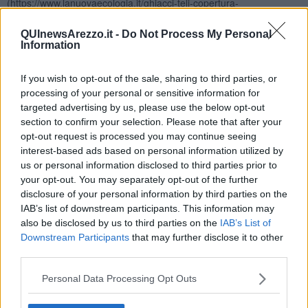
(https://www.lanuovaecologia.it/ghiacci-teli-copertura-
riscaldamento-globale/), «“Raccontare la copertura dei ghiacciai
come una soluzione agli effetti avversi del cambiamento climatico
QUInewsArezzo.it -
Do Not Process My Personal
non è soltanto sbagliato […] ma rischia di creare confusione e
Information
compromettere la sensibilità ambientale che con fatica si è
consolidata negli ultimi anni”. Ovvero, che per frenare gli effetti
If you wish to opt-out of the sale, sharing to third parties, or
della crisi climatica − tra i quali c’è anche il ritiro dei ghiacciai −
processing of your personal or sensitive information for
l’unica strategia da attuare è alleggerire il peso delle attività
targeted advertising by us, please use the below opt-out
antropiche sul pianeta, cambiando radicalmente modelli produttivi e
section to confirm your selection. Please note that after your
di sfruttamento delle risorse, consumi e stili di vita».
opt-out request is processed you may continue seeing
Un cambiamento radicale dei modelli produttivi e di sfruttamento
interest-based ads based on personal information utilized by
delle risorse, consumi e stili di vita? Già… nei giorni del lockdown
us or personal information disclosed to third parties prior to
se ne parlava… mentre la Pianura Padana tornava a respirare
your opt-out. You may separately opt-out of the further
sembrava persino possibile. Ed ora che ho finito di scrivere, invece,
disclosure of your personal information by third parties on the
non piove più.
IAB’s list of downstream participants. This information may
Gianni Micheli
also be disclosed by us to third parties on the
IAB’s List of
Downstream Participants
that may further disclose it to other
third parties.
Personal Data Processing Opt Outs