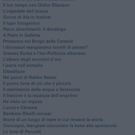
​Il tuo tempo con Olafur Eliasson
​L’ospedale dell’acqua
​Gocce di Afa in festival
​Il lupo fotogenico
​Parco divertimenti: il decalogo
​A Prato in Galleria
​Primavera nel Borgo delle Camelie
I dinosauri mangiavano tortelli di patate?
​Gramoz Burba e l’Iso-Polifonia albanese
L’albero degli zecchini d’oro
​I jeans nell’armadio
Erbadiluce
Nei panni di Babbo Natale
​Il punto forte di ciò che è piccolo
​Il matrimonio delle acque a Seravezza
​Il frattone e la rasatura dell’angolino
​Ho visto un reguso
Lucca e Cartasia
Bambine Ribelli cercasi
Storie di un luogo di mare in cui rinasce la storia
Cioccopoi, mangiare cioccolato fa bene allo spettacolo
​Le lune di Peccioli