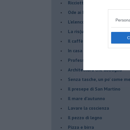
​Ricciotti Ensemble: ovunque e
Ode ai lacci
Persona
​L’elenco telefonico
​La ris(u)onanza
​Il caffè Mattia Moreni
​In casa ho una macchina del
Professione: reporter
Architettura che abbaglia
​Senza tasche, un po’ come m
​Il presepe di San Martino
​Il mare d’autunno
​Lavare la coscienza
​Il pezzo di legno
​Pizza e birra