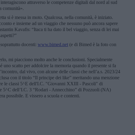
he interagiscono attraverso le competenze digitali dal nord al sud
ea comunità».
fetta si è messa in moto. Qualcosa, nella comunità, è iniziato.
acconto e insieme ad un viaggio che nessuno può ancora sapere
antin Kavafis: “Itaca ti ha dato il bel viaggio, senza di lei mai
 aspetti?”
 soprattutto docenti:
www.bimed.net
(e di Bimed è la foto con
rlo, mi piacciono molto anche le conclusioni. Specialmente
 sé uno scatto per addolcire la memoria quando il presente si fa
’incontro, dal vivo, con alcune delle classi che nell’a.s. 2023/24
nclusa con il titolo “Il principe dei like” meritando una menzione
e le classi 5^E dell'I.C. "Giovanni XXIII - Pascoli" di
) e 5^C dell’I.C. 3 “Rodari - Annecchino” di Pozzuoli (NA)
ra possibile. E vissero a scuola e contenti.