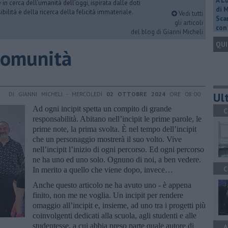
A L
n cerca dell’umanità dell’oggi, ispirata dalle doti
di 
ibilità e della ricerca della felicità immateriale.
Vedi tutti
Scar
gli articoli
con 
del blog di Gianni Micheli
QUI
 comunità
Ult
DI GIANNI MICHELI - MERCOLEDÌ
02 OTTOBRE 2024
ORE 08:00
Ad ogni incipit spetta un compito di grande
C
responsabilità. Abitano nell’incipit le prime parole, le
prime note, la prima svolta. È nel tempo dell’incipit
che un personaggio mostrerà il suo volto. Vive
nell’incipit l’inizio di ogni percorso. Ed ogni percorso
ne ha uno ed uno solo. Ognuno di noi, a ben vedere.
C
In merito a quello che viene dopo, invece…
Anche questo articolo ne ha avuto uno - è appena
finito, non me ne voglia. Un incipit per rendere
omaggio all’incipit e, insieme, ad uno tra i progetti più
coinvolgenti dedicati alla scuola, agli studenti e alle
studentesse, a cui abbia preso parte quale autore di
A