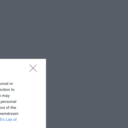
sonal or
ection to
ou may
 personal
out of the
 downstream
B’s List of