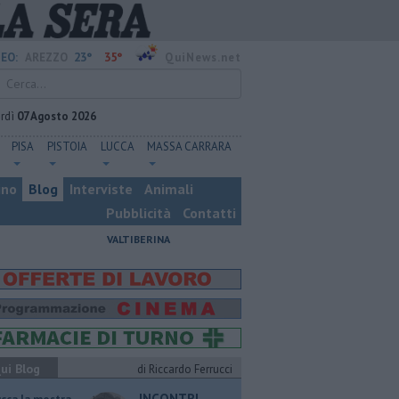
23°
35°
EO:
AREZZO
QuiNews.net
rdì
07 Agosto 2026
PISA
PISTOIA
LUCCA
MASSA CARRARA
ino
Blog
Interviste
Animali
Pubblicità
Contatti
VALTIBERINA
ui Blog
di Riccardo Ferrucci
INCONTRI