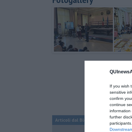
QUInewsAr
If you wish 
sensitive in
confirm you
continue se
information 
further disc
Articoli dal Blog “Pagine allegre” di
participants
Downstream 