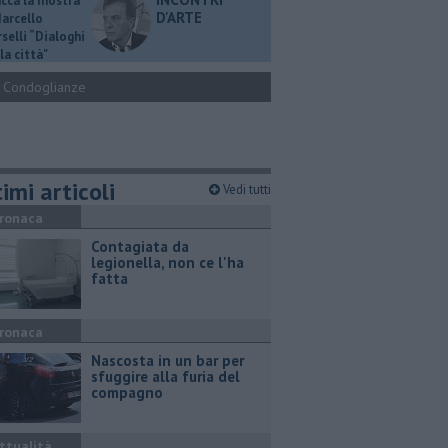
ucca la mostra
D'ARTE
Marcello
selli “Dialoghi
la città"
Condoglianze
imi articoli
Vedi tutti
ronaca
Contagiata da
legionella, non ce l'ha
fatta
ronaca
Nascosta in un bar per
sfuggire alla furia del
compagno
ttualità