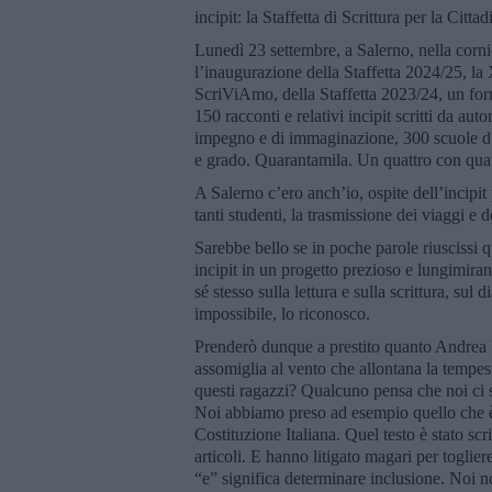
incipit: la Staffetta di Scrittura per la Cit
Lunedì 23 settembre, a Salerno, nella corn
l’inaugurazione della Staffetta 2024/25, la
ScriViAmo, della Staffetta 2023/24, un forma
150 racconti e relativi incipit scritti da autor
impegno e di immaginazione, 300 scuole d’I
e grado. Quarantamila. Un quattro con quat
A Salerno c’ero anch’io, ospite dell’incipit p
tanti studenti, la trasmissione dei viaggi e d
Sarebbe bello se in poche parole riuscissi 
incipit in un progetto prezioso e lungimira
sé stesso sulla lettura e sulla scrittura, sul
impossibile, lo riconosco.
Prenderò dunque a prestito quanto Andrea 
assomiglia al vento che allontana la tempes
questi ragazzi? Qualcuno pensa che noi ci si
Noi abbiamo preso ad esempio quello che è a
Costituzione Italiana. Quel testo è stato s
articoli. E hanno litigato magari per togli
“e” significa determinare inclusione. Noi n