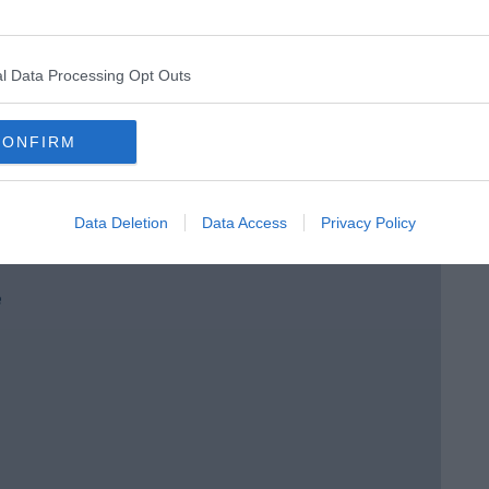
 per tutti
l Data Processing Opt Outs
CONFIRM
 tempo
Data Deletion
Data Access
Privacy Policy
e