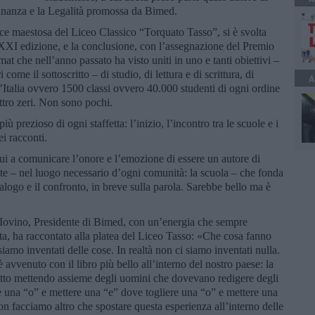
tadinanza e la Legalità promossa da Bimed.
ice maestosa del Liceo Classico “Torquato Tasso”, si è svolta
 XXI edizione, e la conclusione, con l’assegnazione del Premio
t che nell’anno passato ha visto uniti in uno e tanti obiettivi –
i come il sottoscritto – di studio, di lettura e di scrittura, di
A
talia ovvero 1500 classi ovvero 40.000 studenti di ogni ordine
tro zeri. Non sono pochi.
iù prezioso di ogni staffetta: l’inizio, l’incontro tra le scuole e i
ei racconti.
qui a comunicare l’onore e l’emozione di essere un autore di
nte – nel luogo necessario d’ogni comunità: la scuola – che fonda
 dialogo e il confronto, in breve sulla parola. Sarebbe bello ma è
Iovino, Presidente di Bimed, con un’energia che sempre
ta, ha raccontato alla platea del Liceo Tasso: «Che cosa fanno
amo inventati delle cose. In realtà non ci siamo inventati nulla.
vvenuto con il libro più bello all’interno del nostro paese: la
critto mettendo assieme degli uomini che dovevano redigere degli
ere una “o” e mettere una “e” dove togliere una “o” e mettere una
on facciamo altro che spostare questa esperienza all’interno delle