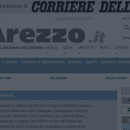
alla audience di
o
Aggiornato alle 18:55
MET
Vene
ALDICHIANA
VALTIBERINA
FIRENZE
SIENA
GROSSETO
PRATO
LIVORNO
Lavoro
Cultura e Spettacolo
Eventi
Sport
Giostra Sarac
ENTINO
VALDARNO
VALDICHIANA
Micheli
aureato in Lettere, da sempre insegue molteplici passioni,
lla scrivania alla carta stampata, coniugando il piacere
oni del confronto con il pubblico, nei panni di attore,
Q
maturgo e regista. Dal 2009 è iscritto all’Ordine dei
iversando nella scrittura del quotidiano le trame di un