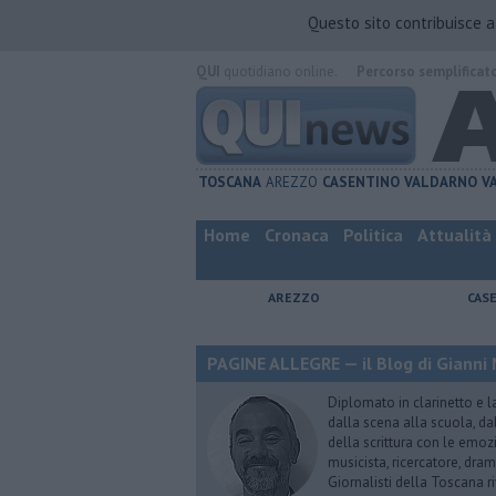
Questo sito contribuisce 
QUI
quotidiano online.
Percorso semplificat
TOSCANA
AREZZO
CASENTINO
VALDARNO
V
Home
Cronaca
Politica
Attualità
AREZZO
CAS
PAGINE ALLEGRE — il Blog di Gianni 
Diplomato in clarinetto e l
dalla scena alla scuola, da
della scrittura con le emozi
musicista, ricercatore, dram
Giornalisti della Toscana r