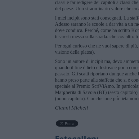
classi e far redigere dei capitoli a classi c
del paese. Uno straordinario valore che cr
I miei incipit sono stati consegnati. La staf
Adesso saranno le scuole a dar vita a un r
dove conduca. Perché, come ha scritto Konst
ti saresti messo sulla strada: che cos’altro ti
Per ogni curioso che ne vuol sapere di più,
visione della platea).
Sono un autore di incipit ma, devo ammette
quando il fine è lieto e festoso e porta con
passato. Gli scatti riportano dunque anche l
hanno preso parte alla staffetta che si è co
speciale al Premio ScriViAmo. In particolar
Margherita di Savoia (BT) (sesto capitolo
(nono capitolo). Conclusione più lieta non e
Gianni Micheli
Fotogallery