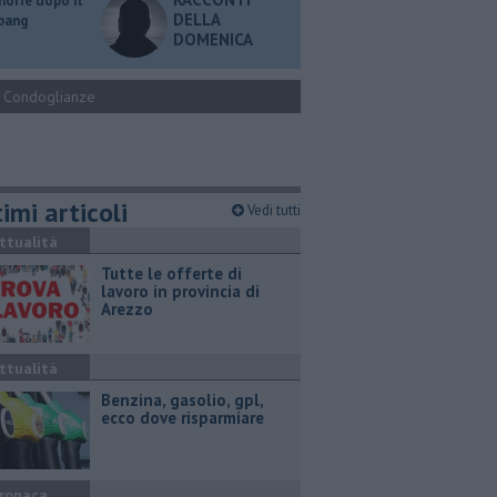
orie dopo il
DELLA
 bang
DOMENICA
Condoglianze
imi articoli
Vedi tutti
ttualità
​Tutte le offerte di
lavoro in provincia di
Arezzo
ttualità
​Benzina, gasolio, gpl,
ecco dove risparmiare
ronaca