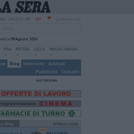
23°
35°
EO:
AREZZO
QuiNews.net
enica
09 Agosto 2026
PISA
PISTOIA
LUCCA
MASSA CARRARA
ino
Blog
Interviste
Animali
Pubblicità
Contatti
VALTIBERINA
ui Blog
di Marco Celati
RACCONTI