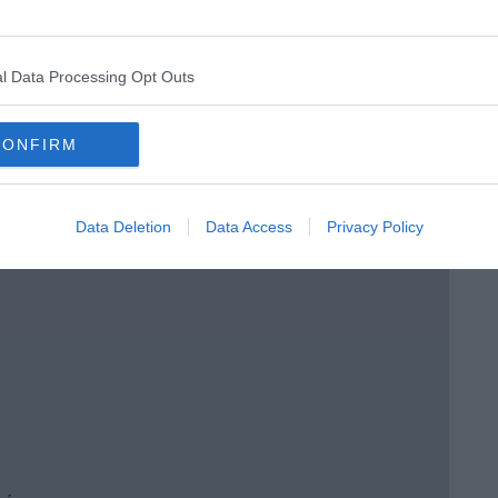
l Data Processing Opt Outs
e
CONFIRM
 Brera
Data Deletion
Data Access
Privacy Policy