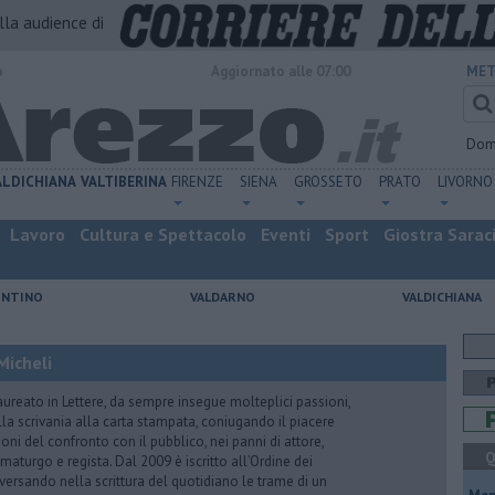
alla audience di
o
Aggiornato alle 07:00
MET
Dom
ALDICHIANA
VALTIBERINA
FIRENZE
SIENA
GROSSETO
PRATO
LIVORNO
Lavoro
Cultura e Spettacolo
Eventi
Sport
Giostra Sarac
ENTINO
VALDARNO
VALDICHIANA
Micheli
aureato in Lettere, da sempre insegue molteplici passioni,
lla scrivania alla carta stampata, coniugando il piacere
oni del confronto con il pubblico, nei panni di attore,
Q
maturgo e regista. Dal 2009 è iscritto all’Ordine dei
iversando nella scrittura del quotidiano le trame di un