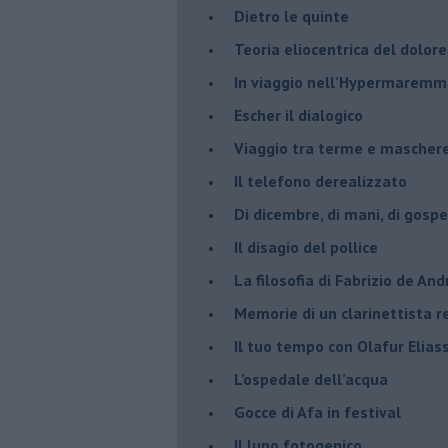
​Dietro le quinte
​Teoria eliocentrica del dolore
In viaggio nell’Hypermarem
​Escher il dialogico
​Viaggio tra terme e mascher
Il telefono derealizzato
​Di dicembre, di mani, di gospe
​Il disagio del pollice
​La filosofia di Fabrizio de And
Memorie di un clarinettista 
​Il tuo tempo con Olafur Elias
​L’ospedale dell’acqua
​Gocce di Afa in festival
​Il lupo fotogenico