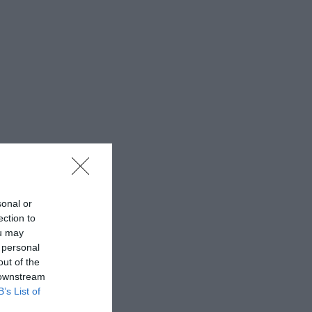
sonal or
ection to
ou may
 personal
out of the
 downstream
B’s List of