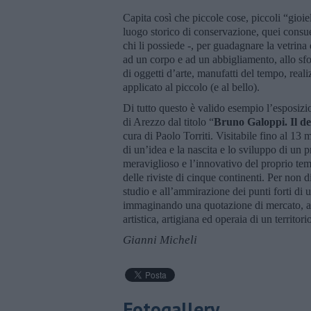
Capita così che piccole cose, piccoli “gioiel
luogo storico di conservazione, quei consuet
chi li possiede -, per guadagnare la vetrina 
ad un corpo e ad un abbigliamento, allo sfogg
di oggetti d’arte, manufatti del tempo, real
applicato al piccolo (e al bello).
Di tutto questo è valido esempio l’esposi
di Arezzo dal titolo “
Bruno Galoppi. Il de
cura di Paolo Torriti. Visitabile fino al 13 
di un’idea e la nascita e lo sviluppo di un 
meraviglioso e l’innovativo del proprio te
delle riviste di cinque continenti. Per non d
studio e all’ammirazione dei punti forti di 
immaginando una quotazione di mercato, ass
artistica, artigiana ed operaia di un territor
Gianni Micheli
Fotogallery