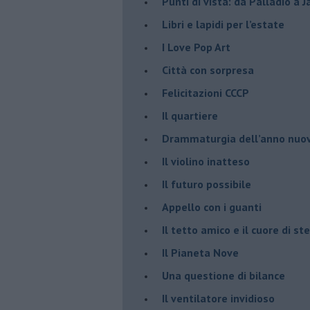
Punti di vista: da Palladio a 
​Libri e lapidi per l’estate
​I Love Pop Art
Città con sorpresa
Felicitazioni CCCP
​Il quartiere
​Drammaturgia dell’anno nuo
​Il violino inatteso
​Il futuro possibile
​Appello con i guanti
​Il tetto amico e il cuore di ste
​Il Pianeta Nove
​Una questione di bilance
​Il ventilatore invidioso