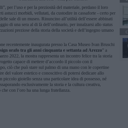
li”, per l’uso e per la preziosità del materiale, perdano il loro
i astucci morbidi, vellutati, da custodire in cassaforte - certo per
delle sale di un museo. Rinuncino all’utilità dell’essere abbinati
io di una sera al di là dell’ordinario, per innalzarsi allo status
izzazioni preziose della storia della società e dell’ingegno umano
C
zione recentemente inaugurata presso la Casa Museo Ivan Bruschi
sign orafo tra gli anni cinquanta e settanta ad Arezzo
” a
marzo 2022, la mostra rappresenta un incontro felice tra la storia
progetto capace di mettere d’accordo il piccolo con il
mpo, ciò che può stare sul palmo di una mano con le copertine
ire del valore estetico e conoscitivo di potersi dedicare allo
un piccolo gioiello senza una particolare idea di possesso, né
aporando esclusivamente la storia e la cultura creativa,
io che con l’oro ha una lunga fratellanza.