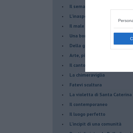
​Il semaforo rosso
​L’inaspettato
Persona
​Il male è zucchero
​Una borraccia olfattiva, grazi
​Della gentilezza di Carofiglio
Arte, piacere e Pinacoteca di
​Il canto di chi trema
La chimeraviglia
​Fatevi scultura
​La violetta di Santa Caterina
​Il contemporaneo
​Il luogo perfetto
​L’incipit di una comunità