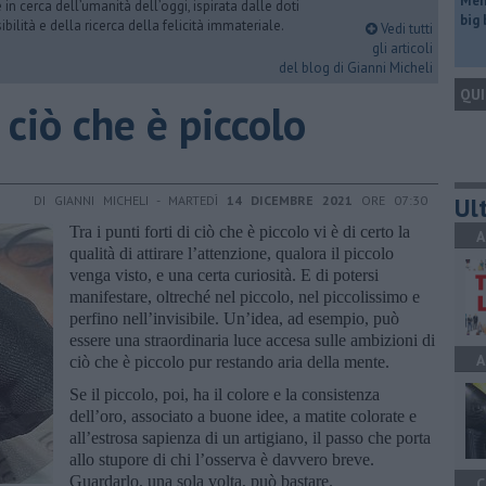
Mem
n cerca dell’umanità dell’oggi, ispirata dalle doti
big
ibilità e della ricerca della felicità immateriale.
Vedi tutti
gli articoli
del blog di Gianni Micheli
QUI
i ciò che è piccolo
Ult
DI GIANNI MICHELI - MARTEDÌ
14 DICEMBRE 2021
ORE 07:30
Tra i punti forti di ciò che è piccolo vi è di certo la
A
qualità di attirare l’attenzione, qualora il piccolo
venga visto, e una certa curiosità. E di potersi
manifestare, oltreché nel piccolo, nel piccolissimo e
perfino nell’invisibile. Un’idea, ad esempio, può
essere una straordinaria luce accesa sulle ambizioni di
A
ciò che è piccolo pur restando aria della mente.
Se il piccolo, poi, ha il colore e la consistenza
dell’oro, associato a buone idee, a matite colorate e
all’estrosa sapienza di un artigiano, il passo che porta
allo stupore di chi l’osserva è davvero breve.
Guardarlo, una sola volta, può bastare.
C