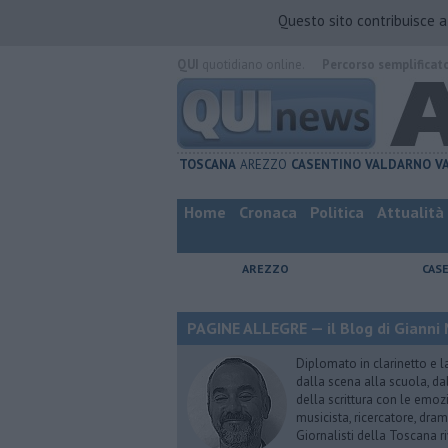
Questo sito contribuisce 
QUI
quotidiano online.
Percorso semplificat
TOSCANA
AREZZO
CASENTINO
VALDARNO
V
Home
Cronaca
Politica
Attualità
AREZZO
CAS
PAGINE ALLEGRE — il Blog di Gianni 
Diplomato in clarinetto e l
dalla scena alla scuola, da
della scrittura con le emozi
musicista, ricercatore, dram
Giornalisti della Toscana r