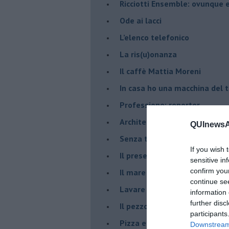
​Ricciotti Ensemble: ovunque e
Ode ai lacci
​L’elenco telefonico
​La ris(u)onanza
​Il caffè Mattia Moreni
​In casa ho una macchina del
Professione: reporter
Architettura che abbaglia
QUInewsAr
​Senza tasche, un po’ come m
If you wish 
​Il presepe di San Martino
sensitive in
confirm you
​Il mare d’autunno
continue se
​Lavare la coscienza
information 
further disc
​Il pezzo di legno
participants
​Pizza e birra
Downstream 