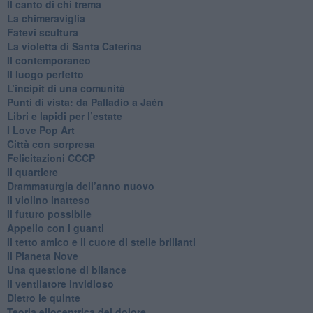
​Il canto di chi trema
La chimeraviglia
​Fatevi scultura
​La violetta di Santa Caterina
​Il contemporaneo
​Il luogo perfetto
​L’incipit di una comunità
Punti di vista: da Palladio a Jaén
​Libri e lapidi per l’estate
​I Love Pop Art
Città con sorpresa
Felicitazioni CCCP
​Il quartiere
​Drammaturgia dell’anno nuovo
​Il violino inatteso
​Il futuro possibile
​Appello con i guanti
​Il tetto amico e il cuore di stelle brillanti
​Il Pianeta Nove
​Una questione di bilance
​Il ventilatore invidioso
​Dietro le quinte
​Teoria eliocentrica del dolore