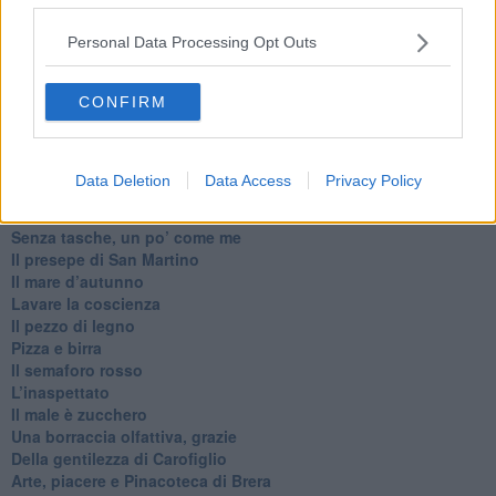
Articoli dal Blog “Pagine allegre” di Gianni Micheli
Personal Data Processing Opt Outs
​Ricciotti Ensemble: ovunque e per tutti
Ode ai lacci
CONFIRM
​L’elenco telefonico
​La ris(u)onanza
​Il caffè Mattia Moreni
​In casa ho una macchina del tempo
Data Deletion
Data Access
Privacy Policy
Professione: reporter
Architettura che abbaglia
​Senza tasche, un po’ come me
​Il presepe di San Martino
​Il mare d’autunno
​Lavare la coscienza
​Il pezzo di legno
​Pizza e birra
​Il semaforo rosso
​L’inaspettato
​Il male è zucchero
​Una borraccia olfattiva, grazie
​Della gentilezza di Carofiglio
Arte, piacere e Pinacoteca di Brera