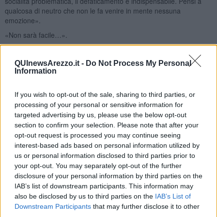
socialità problematica, il defaticamento è indispensabile. Pensi a
qualcosa di neutro che non le fa venire in mente nessuna
emozione».
«Non sarà facile…».
Istruttore: «Non si preoccupi, è solo questione di esercizio. Quando
ha finito mi venga a chiamare che passiamo al manubrio
QUInewsArezzo.it -
Do Not Process My Personal
dell’immedesimazione. Lì i pesi sono due, naturalmente».
Information
Non sarebbe strano ma meraviglioso?
If you wish to opt-out of the sale, sharing to third parties, or
Gianni Micheli
processing of your personal or sensitive information for
targeted advertising by us, please use the below opt-out
section to confirm your selection. Please note that after your
opt-out request is processed you may continue seeing
interest-based ads based on personal information utilized by
us or personal information disclosed to third parties prior to
Se vuoi leggere le notizie principali della Toscana iscriviti alla
your opt-out. You may separately opt-out of the further
Newsletter QUInews - ToscanaMedia.
Arriva gratis tutti i giorni
disclosure of your personal information by third parties on the
alle 20:00 direttamente nella tua casella di posta.
IAB’s list of downstream participants. This information may
Basta cliccare
QUI
also be disclosed by us to third parties on the
IAB’s List of
Downstream Participants
that may further disclose it to other
Ti potrebbe interessare anche:
third parties.