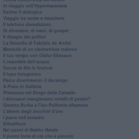
In viaggio nell’Hypermaremma
​Escher il dialogico
​Viaggio tra terme e maschere
Il telefono derealizzato
​Di dicembre, di mani, di gospel
​Il disagio del pollice
​La filosofia di Fabrizio de André
Memorie di un clarinettista redento
​Il tuo tempo con Olafur Eliasson
​L’ospedale dell’acqua
​Gocce di Afa in festival
​Il lupo fotogenico
​Parco divertimenti: il decalogo
​A Prato in Galleria
​Primavera nel Borgo delle Camelie
I dinosauri mangiavano tortelli di patate?
​Gramoz Burba e l’Iso-Polifonia albanese
L’albero degli zecchini d’oro
​I jeans nell’armadio
Erbadiluce
Nei panni di Babbo Natale
​Il punto forte di ciò che è piccolo