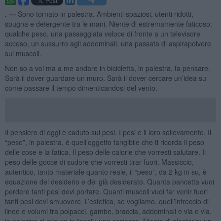
. —
Sono tornato in palestra. Ambienti spaziosi, utenti ridotti,
spugna e detergente tra le mani. Niente di estremamente faticoso:
qualche peso, una passeggiata veloce di fronte a un televisore
acceso, un sussurro agli addominali, una passata di aspirapolvere
sui muscoli.
Non so a voi ma a me andare in bicicletta, in palestra, fa pensare.
Sarà il dover guardare un muro. Sarà il dover cercare un’idea su
come passare il tempo dimenticandosi del vento.
Il pensiero di oggi è caduto sui pesi. I pesi e il loro sollevamento. Il
“peso”, in palestra, è quell’oggetto tangibile che ti ricorda il peso
delle cose e la fatica. Il peso delle calorie che vorresti salutare. Il
peso delle gocce di sudore che vorresti tirar fuori. Massiccio,
autentico, tanto materiale quanto reale, il “peso”, da 2 kg in su, è
equazione del desiderio e del già desiderato. Quanta pancetta vuoi
perdere tanti pesi devi portare. Quanti muscoli vuoi far venir fuori
tanti pesi devi smuovere. L’estetica, se vogliamo, quell’intreccio di
linee e volumi tra polpacci, gambe, braccia, addominali e via e via,
in palestra si misura in “pesi”: una certezza. Niente di aleatorio: un