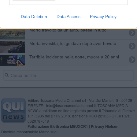
In auto punta dritto contro la Polizia stradale
Schianto mortale sulla 71, perizia per fare luce
Data Deletion
Data Access
Privacy Policy
Morto travolto da un'auto, paese in lutto
Morta investita, lui guidava dopo aver bevuto
Terribile incidente nella notte, muore a 20 anni
Editore Toscana Media Channel srl - Via Dei Martelli, 8 - 50129
FIRENZE - info@toscanamediachannel.it. TOSCANA MEDIA
NEWS quotidiano on line registrato presso il Tribunale di Firenze
al n. 5935 del 27.09.2013. Iscrizione ROC 22105 - C.F. e P.Iva
0620787048
Fatturazione Elettronica M5UXCR1 |
Privacy Nielsen
Direttore responsabile Marco Migli