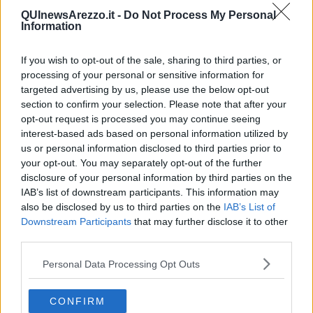
Investita e uccisa a 50 anni, l'ultimo saluto
QUInewsArezzo.it -
Do Not Process My Personal
Information
Marito e moglie morti nello schianto, l'addio
If you wish to opt-out of the sale, sharing to third parties, or
Omicidio stradale, corso per familiari e operatori
processing of your personal or sensitive information for
targeted advertising by us, please use the below opt-out
section to confirm your selection. Please note that after your
Schianto mortale, inchiesta per omicidio stradale
opt-out request is processed you may continue seeing
interest-based ads based on personal information utilized by
Strage in A1, arrestato il babbo dei bambini morti
us or personal information disclosed to third parties prior to
your opt-out. You may separately opt-out of the further
Morto con la moto, l'ultimo saluto a Paolo
disclosure of your personal information by third parties on the
IAB’s list of downstream participants. This information may
Nel 2024 effettuati oltre 16 milioni di test
also be disclosed by us to third parties on the
IAB’s List of
Downstream Participants
that may further disclose it to other
Morta nell'incidente, arrestato il giovane ubriaco
third parties.
Più sicurezza stradale e occasione di riscatto
Personal Data Processing Opt Outs
Morto investito, automobilista indagata
CONFIRM