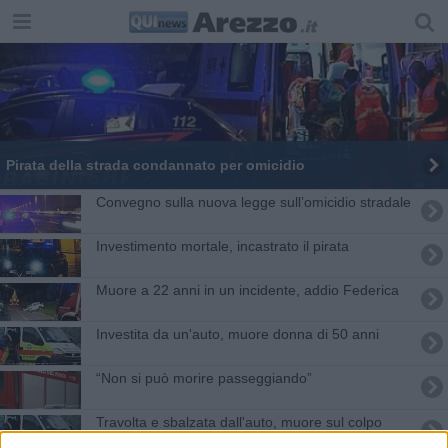
Pirata della strada condannato per omicidio
Convegno sulla nuova legge sull’omicidio stradale
Investimento mortale, incastrato il pirata
Muore a 22 anni in un incidente, addio Federica
Investita da un'auto, muore donna di 50 anni
“Non si può morire passeggiando”
Travolta e sbalzata dall'auto, muore sul colpo