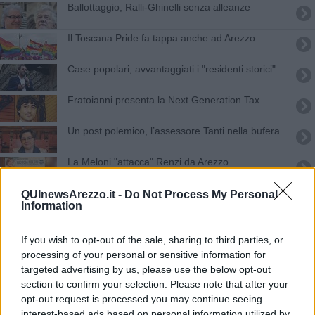
​Ballottaggio, Ralli-Ghinelli senza alleanze
Il Toscana Pride fa tappa anche ad Arezzo
Case popolari, avvantaggiati i "residenti storici"
Fratoianni presenta la Next Generation Tax
Un post polemico, l’assessore Tanti nella bufera
La Meloni "attacca" Renzi da Arezzo
Centrosinistra conferma: "Ralli candidato sindaco"
QUInewsArezzo.it -
Do Not Process My Personal
Information
Caprese Michelangelo sceglie Susanna Ceccardi
If you wish to opt-out of the sale, sharing to third parties, or
La provincia a Ceccardi e la regione a Giani
processing of your personal or sensitive information for
targeted advertising by us, please use the below opt-out
section to confirm your selection. Please note that after your
Regionali 2020 - Giani è il nuovo presidente della
Toscana
opt-out request is processed you may continue seeing
interest-based ads based on personal information utilized by