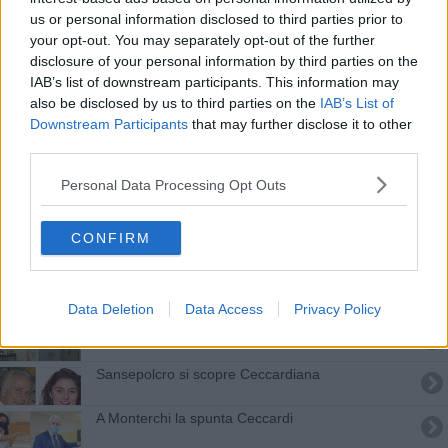
Morto in moto, fatale la passione per i motori
us or personal information disclosed to third parties prior to
your opt-out. You may separately opt-out of the further
De Girolamo ad Arezzo per parlare di sicurezza
disclosure of your personal information by third parties on the
IAB’s list of downstream participants. This information may
"Prima gli italiani, poi gli altri"
also be disclosed by us to third parties on the
IAB’s List of
Downstream Participants
that may further disclose it to other
Ai tanti, troppi, silenzi.
third parties.
​Domenica e lunedi al voto per Referendum,
Personal Data Processing Opt Outs
Regione e nove Comuni. I facsimile delle
SCHEDE
CONFIRM
Castiglioni, Agnelli trascina la Ceccardi
Capolona premia la Ceccardi, la Toscana no
Data Deletion
Data Access
Privacy Policy
Ceccardi conquista Castel Focognano
Sansepolcro si scopre Ceccardiana
A Monterchi la spunta Ceccardi