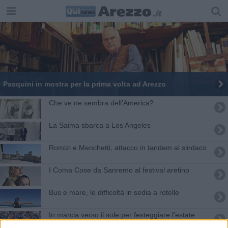
Pasquini in mostra per la prima volta ad Arezzo
​Che ve ne sembra dell’America?
La Saima sbarca a Los Angeles
Romizi e Menchetti, attacco in tandem al sindaco
I Coma Cose da Sanremo al festival aretino
Bus e mare, le difficoltà in sedia a rotelle
In marcia verso il sole per festeggiare l'estate