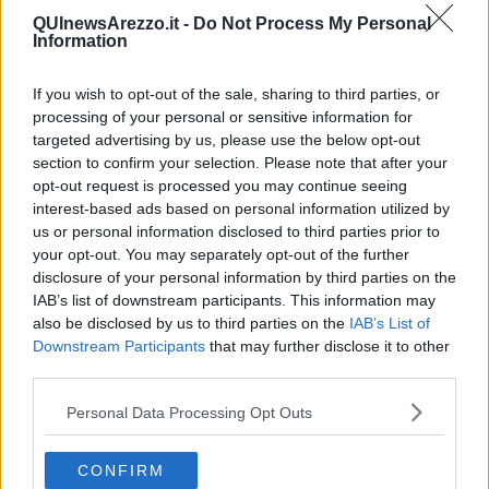
Canestri ad Arezzo per Kobe Bryant
QUInewsArezzo.it -
Do Not Process My Personal
Information
Giostra, verso l’estrazione delle Carriere
If you wish to opt-out of the sale, sharing to third parties, or
Storie di donne vincenti, se ne parla alla Koinè
processing of your personal or sensitive information for
targeted advertising by us, please use the below opt-out
section to confirm your selection. Please note that after your
Aretina scopre farmaco contro l'invecchiamento
opt-out request is processed you may continue seeing
interest-based ads based on personal information utilized by
"Fiori dal Mal", la mostra collettiva di ARTwalk
us or personal information disclosed to third parties prior to
your opt-out. You may separately opt-out of the further
Passione bracco italiano, il mondiale è qui
disclosure of your personal information by third parties on the
IAB’s list of downstream participants. This information may
TEDxArezzo si presenta alla città
also be disclosed by us to third parties on the
IAB’s List of
Downstream Participants
that may further disclose it to other
​Io sto ancora con gli indiani
third parties.
Visto USA: come fare richiesta per un viaggio
Personal Data Processing Opt Outs
Arezzo raccontata dal celebre Robert Withworth
CONFIRM