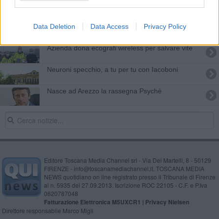
Ghinelli incontra la quarta classe di Rondine
CrossFit si qualifica per i Venice games
Data Deletion
Data Access
Privacy Policy
​Azienda dona ecografi wireless per salvare vite
Neuroni specchio, a tu per tu con Iacoboni
Nasce ad Arezzo la rassegna Psychè
Editore Toscana Media Channel srl - Via Dei Martelli, 8 - 50129
FIRENZE - info@toscanamediachannel.it. TOSCANA MEDIA
NEWS quotidiano on line registrato presso il Tribunale di Firenze
al n. 5935 del 27.09.2013. Iscrizione ROC 22105 - C.F. e P.Iva
0620787048
Fatturazione Elettronica M5UXCR1 |
Privacy Nielsen
Direttore responsabile Marco Migli