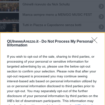
Ghinelli ricevuto da Nick Schultz
​Manca sempre meno a MEN/GO MUSIC FEST
Tutti in Piazza a Capodanno senza botti
Sudwave 2020 diventa un e-book
QUInewsArezzo.it -
Do Not Process My Personal
Information
Premio Esculapio alle associazioni del sociale
Al via la nuova edizione di Mercatino in Concerto
If you wish to opt-out of the sale, sharing to third parties, or
processing of your personal or sensitive information for
Musica e danza all'asilo
targeted advertising by us, please use the below opt-out
section to confirm your selection. Please note that after your
opt-out request is processed you may continue seeing
L'Epifania sarà anche la Festa dei Popoli
interest-based ads based on personal information utilized by
us or personal information disclosed to third parties prior to
Nomi d'eccezione per l'Arezzo Wave
your opt-out. You may separately opt-out of the further
disclosure of your personal information by third parties on the
Il Liceo Petrarca si presenta sui Social
IAB’s list of downstream participants. This information may