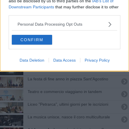
also be disclosed by us to third parties on the
IAB’s List of
Un seminario per la Giornata della Memoria
Downstream Participants
that may further disclose it to other
third parties.
Il mosaico più grande al mondo sarà ad Arezzo
Personal Data Processing Opt Outs
Dalla scuola al teatro nel nome dell’inclusione
CONFIRM
Al via la settimana per l'allattamento materno
Calcit, il Mercatino sbarca on line e fa il bis
Data Deletion
Data Access
Privacy Policy
Subsonica: ennesimo sold out all'Anfiteatro
La festa di fine anno in piazza Sant'Agostino
Teatro e commercio viaggiano in tandem
Liceo "Petrarca", ultimi giorni per le iscrizioni
La musica unisce, nasce il coro multiculturale