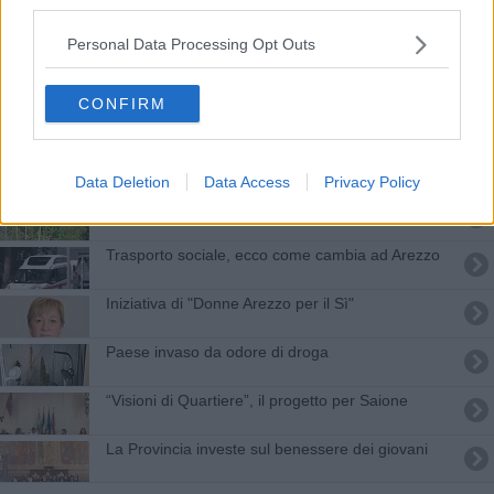
third parties.
Virus sinciziale, drastica riduzione dei ricoveri
Personal Data Processing Opt Outs
La festa della famiglia naturale divide
CONFIRM
Tir carichi di oppio tra l'Iran e la Toscana
​Fuma marijuana per prendere sonno
Data Deletion
Data Access
Privacy Policy
Coltiva la cannabis nell’orto di casa
Trasporto sociale, ecco come cambia ad Arezzo
Iniziativa di "Donne Arezzo per il Sì"
Paese invaso da odore di droga
“Visioni di Quartiere”, il progetto per Saione
La Provincia investe sul benessere dei giovani