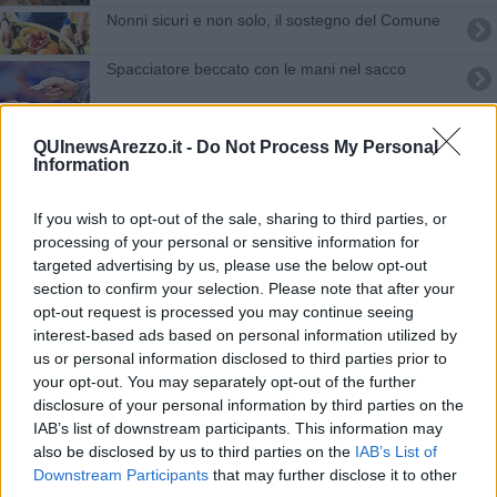
Nonni sicuri e non solo, il sostegno del Comune
Spacciatore beccato con le mani nel sacco
Il lavoro che uccide, 11 vittime in 12 mesi, oltre
4mila infortuni
QUInewsArezzo.it -
Do Not Process My Personal
Information
Si riparte con i ​“Giovani Protagonisti Aretini"
Un sedicenne toscano Alfiere della Repubblica
If you wish to opt-out of the sale, sharing to third parties, or
processing of your personal or sensitive information for
targeted advertising by us, please use the below opt-out
Anziani sicuri e non solo, scatta la rete di aiuti
section to confirm your selection. Please note that after your
opt-out request is processed you may continue seeing
Riceveva dall’estero pacchi con droga
interest-based ads based on personal information utilized by
us or personal information disclosed to third parties prior to
Piante ed erbe contro i malanni stagionali
your opt-out. You may separately opt-out of the further
disclosure of your personal information by third parties on the
In possesso di cocaina e hashish, scatta l'arresto
IAB’s list of downstream participants. This information may
also be disclosed by us to third parties on the
IAB’s List of
​Un corso di nuoto gratuito nelle festività
Downstream Participants
that may further disclose it to other