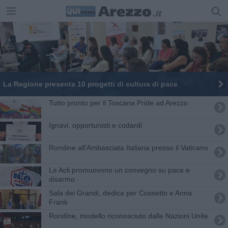
La Regione presenta 10 progetti di cultura di pace
Tutto pronto per il Toscana Pride ad Arezzo
​Ignavi, opportunisti e codardi
Rondine all'Ambasciata Italiana presso il Vaticano
Le Acli promuovono un convegno su pace e
disarmo
Sala dei Grandi, dedica per Cossetto e Anna
Frank
​Rondine, modello riconosciuto dalle Nazioni Unite