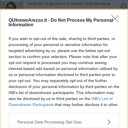
Dedicato ai giovani e ai monaci della Birmania
Contro la violenza sulle donne Arezzo c'è
QUInewsArezzo.it -
Do Not Process My Personal
Information
Educazione alla Pace, Rondine sale in cattedra
If you wish to opt-out of the sale, sharing to third parties, or
Schiavo dell'alcol, la confessione del cantante
processing of your personal or sensitive information for
toscano
targeted advertising by us, please use the below opt-out
Veronica Pivetti conquista la platea di Rondine
section to confirm your selection. Please note that after your
opt-out request is processed you may continue seeing
"Sesso, quanti dubbi!"
interest-based ads based on personal information utilized by
us or personal information disclosed to third parties prior to
"Il Giorno della Memoria per le nuove
your opt-out. You may separately opt-out of the further
generazioni"
disclosure of your personal information by third parties on the
Regionarie toscane M5s per il candidato
IAB’s list of downstream participants. This information may
presidente
also be disclosed by us to third parties on the
IAB’s List of
Downstream Participants
that may further disclose it to other
​Quattro giorni di eventi per la festa delle Acli
third parties.
Il Principe Alberto in visita a La Verna e Rondine
Personal Data Processing Opt Outs