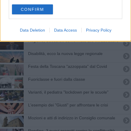
Articolo 3 per la valorizzazione delle differenze
CONFIRM
Le imprese incontrano i giovani innovatori sociali
Si rinnova il protocollo anti violenza
Data Deletion
Data Access
Privacy Policy
Regione, Ceccarelli confermato alle infrastrutture
​Disabilità, ecco la nuova legge regionale
Festa della Toscana "azzoppata" dal Covid
​Fuoriclasse e fuori dalla classe
Varianti, il pediatra "lockdown per le scuole"
L'esempio dei "Giusti" per affrontare le crisi
Mozioni e atti di indirizzo in Consiglio comunale
Rondine, 3 nuovi progetti contro le conflittualità