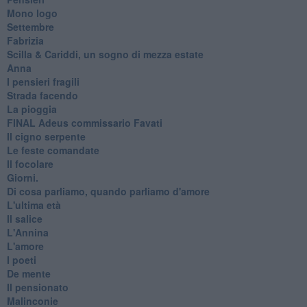
Mono logo
Settembre
Fabrizia
​Scilla & Cariddi, un sogno di mezza estate
Anna
I pensieri fragili
Strada facendo
La pioggia
FINAL Adeus commissario Favati
Il cigno serpente
Le feste comandate
Il focolare
Giorni.
Di cosa parliamo, quando parliamo d'amore
L'ultima età
Il salice
L'Annina
L'amore
I poeti
De mente
Il pensionato
Malinconie