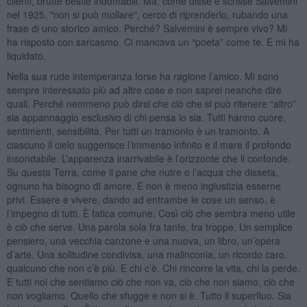
clienti, brutte bestie indomabili. Ma, come disse e scrisse Salvemini
nel 1925, "non si può mollare", cerco di riprenderlo, rubando una
frase di uno storico amico. Perché? Salvemini è sempre vivo? Mi
ha risposto con sarcasmo. Ci mancava un “poeta” come te. E mi ha
liquidato.
Nella sua rude intemperanza forse ha ragione l’amico. Mi sono
sempre interessato più ad altre cose e non saprei neanche dire
quali. Perché nemmeno può dirsi che ciò che si può ritenere “altro”
sia appannaggio esclusivo di chi pensa lo sia. Tutti hanno cuore,
sentimenti, sensibilità. Per tutti un tramonto è un tramonto. A
ciascuno il cielo suggerisce l’immenso infinito e il mare il profondo
insondabile. L’apparenza inarrivabile è l’orizzonte che li confonde.
Su questa Terra, come il pane che nutre o l’acqua che disseta,
ognuno ha bisogno di amore. E non è meno ingiustizia esserne
privi. Essere e vivere, dando ad entrambe le cose un senso, è
l’impegno di tutti. È fatica comune. Così ciò che sembra meno utile
è ciò che serve. Una parola sola fra tante, fra troppe. Un semplice
pensiero, una vecchia canzone e una nuova, un libro, un’opera
d’arte. Una solitudine condivisa, una malinconia, un ricordo caro,
qualcuno che non c’è più. E chi c’è. Chi rincorre la vita, chi la perde.
E tutti noi che sentiamo ciò che non va, ciò che non siamo, ciò che
non vogliamo. Quello che sfugge e non si è. Tutto il superfluo. Sia