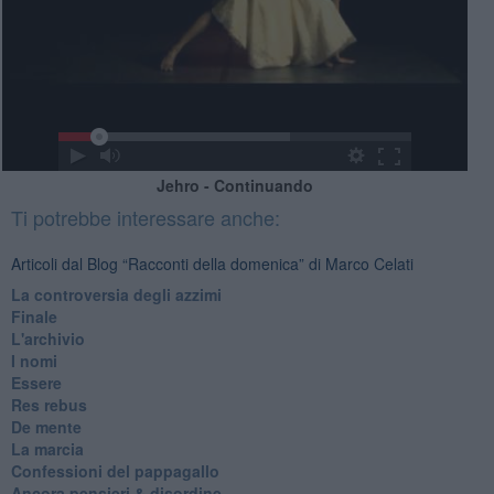
Jehro - Continuando
Ti potrebbe interessare anche:
Articoli dal Blog “Racconti della domenica” di Marco Celati
La controversia degli azzimi
Finale
L'archivio
I nomi
Essere
Res rebus
De mente
La marcia
Confessioni del pappagallo
Ancora pensieri & disordine