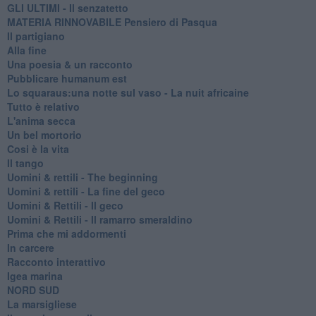
GLI ULTIMI - Il senzatetto
MATERIA RINNOVABILE Pensiero di Pasqua
Il partigiano
Alla fine
Una poesia & un racconto
Pubblicare humanum est
Lo squaraus:una notte sul vaso - La nuit africaine
Tutto è relativo
L'anima secca
Un bel mortorio
Cosi è la vita
Il tango
​Uomini & rettili - The beginning
​Uomini & rettili - La fine del geco
Uomini & Rettili - Il geco
Uomini & Rettili - Il ramarro smeraldino
Prima che mi addormenti
In carcere
Racconto interattivo
Igea marina
​NORD SUD
La marsigliese