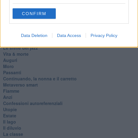
D
Belle lettere
CONFIRM
25 Aprile
Todo el bien, todo el mal
Silenzio
Le parole
Data Deletion
Data Access
Privacy Policy
​L’Australiana
Le stelle del jazz
Vita & morte
Auguri
Moro
Passanti
Continuando, la nonna e il carretto
Metaverso smart
Fiamme
Anzi
Confessioni autoreferenziali
Utopie
Estate
Il lago
Il diluvio
La classe