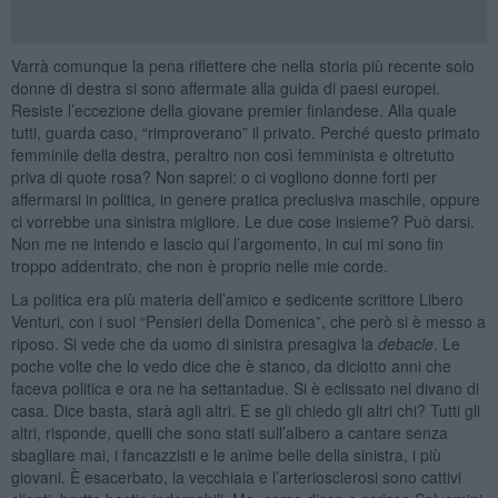
Varrà comunque la pena riflettere che nella storia più recente solo
donne di destra si sono affermate alla guida di paesi europei.
Resiste l’eccezione della giovane premier finlandese. Alla quale
tutti, guarda caso, “rimproverano” il privato. Perché questo primato
femminile della destra, peraltro non così femminista e oltretutto
priva di quote rosa? Non saprei: o ci vogliono donne forti per
affermarsi in politica, in genere pratica preclusiva maschile, oppure
ci vorrebbe una sinistra migliore. Le due cose insieme? Può darsi.
Non me ne intendo e lascio qui l’argomento, in cui mi sono fin
troppo addentrato, che non è proprio nelle mie corde.
La politica era più materia dell’amico e sedicente scrittore Libero
Venturi, con i suoi “Pensieri della Domenica”, che però si è messo a
riposo. Si vede che da uomo di sinistra presagiva la
debacle
. Le
poche volte che lo vedo dice che è stanco, da diciotto anni che
faceva politica e ora ne ha settantadue. Si è eclissato nel divano di
casa. Dice basta, starà agli altri. E se gli chiedo gli altri chi? Tutti gli
altri, risponde, quelli che sono stati sull’albero a cantare senza
sbagliare mai, i fancazzisti e le anime belle della sinistra, i più
giovani. È esacerbato, la vecchiaia e l’arteriosclerosi sono cattivi