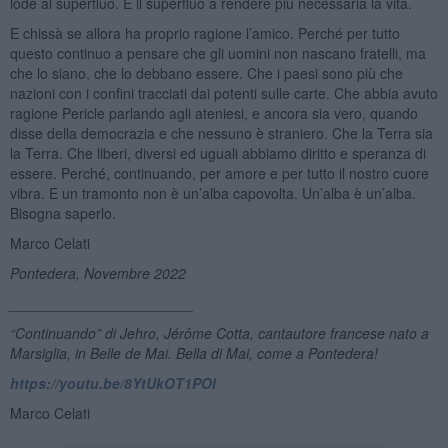
lode al superfluo. È il superfluo a rendere più necessaria la vita.
E chissà se allora ha proprio ragione l’amico. Perché per tutto
questo continuo a pensare che gli uomini non nascano fratelli, ma
che lo siano, che lo debbano essere. Che i paesi sono più che
nazioni con i confini tracciati dai potenti sulle carte. Che abbia avuto
ragione Pericle parlando agli ateniesi, e ancora sia vero, quando
disse della democrazia e che nessuno è straniero. Che la Terra sia
la Terra. Che liberi, diversi ed uguali abbiamo diritto e speranza di
essere. Perché, continuando, per amore e per tutto il nostro cuore
vibra. E un tramonto non è un’alba capovolta. Un’alba è un’alba.
Bisogna saperlo.
Marco Celati
Pontedera, Novembre 2022
_______________________
“Continuando” di Jehro, J
érôme Cotta, cantautore francese nato a
Marsiglia, in Belle de Mai. Bella di Mai, come a Pontedera!
https://youtu.be/8YtUkOT1POI
Marco Celati