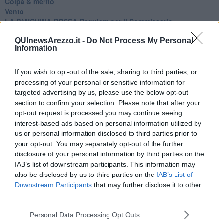
Colpa & merito
Vento
​LA PANCHINA ROSSA Requiem per il Commissario
Ospedali del cuore
Coraçào
QUInewsArezzo.it -
Do Not Process My Personal
Information
Charlie
Il telefono del vento
Testamento & Commiato
If you wish to opt-out of the sale, sharing to third parties, or
Poeta
processing of your personal or sensitive information for
​La colpa - Memorie del commissario
targeted advertising by us, please use the below opt-out
Autunno
section to confirm your selection. Please note that after your
Gracias a la vida
opt-out request is processed you may continue seeing
Somnium
interest-based ads based on personal information utilized by
Fly me to the moon
us or personal information disclosed to third parties prior to
Hop!
your opt-out. You may separately opt-out of the further
O sonho de um prisioneiro
disclosure of your personal information by third parties on the
Memòrias
IAB’s list of downstream participants. This information may
Sto qui
also be disclosed by us to third parties on the
IAB’s List of
Scrivi
Downstream Participants
that may further disclose it to other
Bestiario
third parties.
Pillole
Veglia
Personal Data Processing Opt Outs
​“D” come delitto