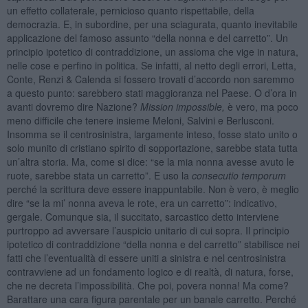
un effetto collaterale, pernicioso quanto rispettabile, della
democrazia. E, in subordine, per una sciagurata, quanto inevitabile
applicazione del famoso assunto “della nonna e del carretto”. Un
principio ipotetico di contraddizione, un assioma che vige in natura,
nelle cose e perfino in politica. Se infatti, al netto degli errori, Letta,
Conte, Renzi & Calenda si fossero trovati d’accordo non saremmo
a questo punto: sarebbero stati maggioranza nel Paese. O d’ora in
avanti dovremo dire Nazione?
Mission impossible,
è vero, ma poco
meno difficile che tenere insieme Meloni, Salvini e Berlusconi.
Insomma se il centrosinistra, largamente inteso, fosse stato unito o
solo munito di cristiano spirito di sopportazione, sarebbe stata tutta
un’altra storia. Ma, come si dice: “se la mia nonna avesse avuto le
ruote, sarebbe stata un carretto”. E uso la
consecutio temporum
perché la scrittura deve essere inappuntabile. Non è vero, è meglio
dire “se la mi’ nonna aveva le rote, era un carretto”: indicativo,
gergale. Comunque sia, il succitato, sarcastico detto interviene
purtroppo ad avversare l’auspicio unitario di cui sopra. Il principio
ipotetico di contraddizione “della nonna e del carretto” stabilisce nei
fatti che l’eventualità di essere uniti a sinistra e nel centrosinistra
contravviene ad un fondamento logico e di realtà, di natura, forse,
che ne decreta l’impossibilità. Che poi, povera nonna! Ma come?
Barattare una cara figura parentale per un banale carretto. Perché