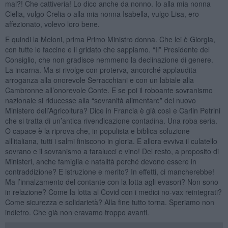
mai?! Che cattiveria! Lo dico anche da nonno. Io alla mia nonna
Clelia, vulgo Crelia o alla mia nonna Isabella, vulgo Lisa, ero
affezionato, volevo loro bene.
E quindi la Meloni, prima Primo Ministro donna. Che lei è Giorgia,
con tutte le faccine e il gridato che sappiamo. “Il” Presidente del
Consiglio, che non gradisce nemmeno la declinazione di genere.
La incarna. Ma si rivolge con proterva, ancorché applaudita
arroganza alla onorevole Serracchiani e con un labiale alla
Cambronne all’onorevole Conte. E se poi il roboante sovranismo
nazionale si riducesse alla “sovranità alimentare” del nuovo
Ministero dell’Agricoltura? Dice in Francia è già così e Carlin Petrini
che si tratta di un’antica rivendicazione contadina. Una roba seria.
O capace è la riprova che, in populista e biblica soluzione
all’italiana, tutti i salmi finiscono in gloria. E allora evviva il culatello
sovrano e il sovranismo a taralucci e vino! Del resto, a proposito di
Ministeri, anche famiglia e natalità perché devono essere in
contraddizione? E istruzione e merito? In effetti, ci mancherebbe!
Ma l’innalzamento del contante con la lotta agli evasori? Non sono
in relazione? Come la lotta al Covid con i medici no-vax reintegrati?
Come sicurezza e solidarietà? Alla fine tutto torna. Speriamo non
indietro. Che già non eravamo troppo avanti.