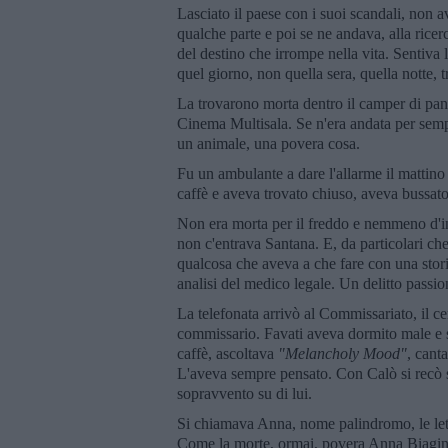
Lasciato il paese con i suoi scandali, non a
qualche parte e poi se ne andava, alla rice
del destino che irrompe nella vita. Sentiva
quel giorno, non quella sera, quella notte, 
La trovarono morta dentro il camper di pani
Cinema Multisala. Se n'era andata per sempr
un animale, una povera cosa.
Fu un ambulante a dare l'allarme il mattino 
caffè e aveva trovato chiuso, aveva bussato,
Non era morta per il freddo e nemmeno d'in
non c'entrava Santana. E, da particolari che
qualcosa che aveva a che fare con una stori
analisi del medico legale. Un delitto passio
La telefonata arrivò al Commissariato, il ce
commissario. Favati aveva dormito male e si
caffè, ascoltava
"Melancholy Mood"
, cant
L'aveva sempre pensato. Con Calò si recò su
sopravvento su di lui.
Si chiamava Anna, nome palindromo, le lett
Come la morte, ormai, povera Anna Biagini,