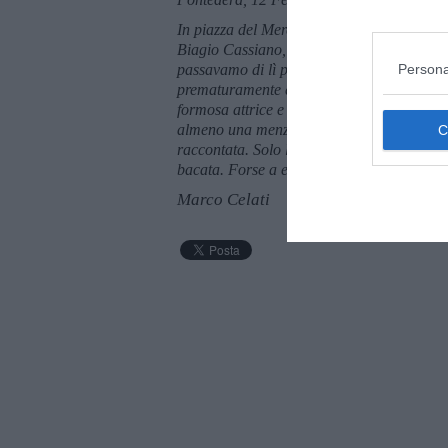
In piazza del Mercato a Pontedera, a fianc
Biagio Cassiano, noto commerciante ambula
Persona
passavamo di lì per un panino e una birra.
prematuramente e voglio qui ricordarlo, r
formosa attrice e showgirl degli anni sessa
almeno una menzione. Non c'entra nulla con
raccontata. Solo la vicinanza tra un nome 
bacata. Forse a entrambi debbo delle scus
Marco Celati