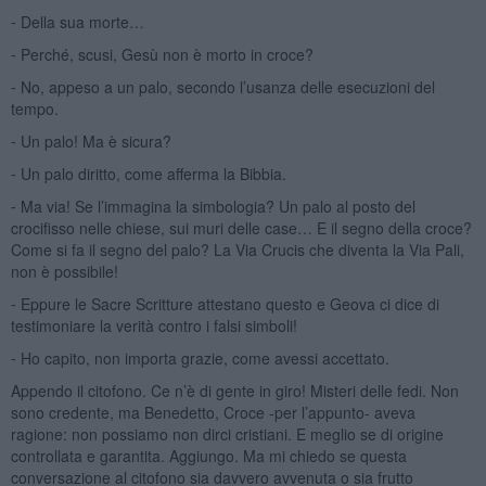
⁃ Della sua morte…
⁃ Perché, scusi, Gesù non è morto in croce?
⁃ No, appeso a un palo, secondo l’usanza delle esecuzioni del
tempo.
⁃ Un palo! Ma è sicura?
⁃ Un palo diritto, come afferma la Bibbia.
⁃ Ma via! Se l’immagina la simbologia? Un palo al posto del
crocifisso nelle chiese, sui muri delle case… E il segno della croce?
Come si fa il segno del palo? La Via Crucis che diventa la Via Pali,
non è possibile!
⁃ Eppure le Sacre Scritture attestano questo e Geova ci dice di
testimoniare la verità contro i falsi simboli!
⁃ Ho capito, non importa grazie, come avessi accettato.
Appendo il citofono. Ce n’è di gente in giro! Misteri delle fedi. Non
sono credente, ma Benedetto, Croce -per l’appunto- aveva
ragione: non possiamo non dirci cristiani. E meglio se di origine
controllata e garantita. Aggiungo. Ma mi chiedo se questa
conversazione al citofono sia davvero avvenuta o sia frutto