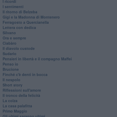
I ricordi
I sentimenti
Il ritorno di Belzeba
Gigi e la Madonna di Montenero
Ferragosto a Quercianella
Lettera con dedica
Silvano
Ora e sempre
Ciabàro
Il diavolo custode
Sudario
Pensieri in libertà e il compagno Maffei
Penso io
Brucione
Finché c'è denti in bocca
Il nespolo
Short story
Riflessioni sull'amore
Il tronco della felicità
La colza
La casa palafitta
Primo Maggio
Gli ultimi saranno ultimi