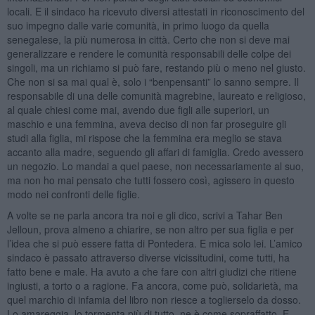
locali. E il sindaco ha ricevuto diversi attestati in riconoscimento del
suo impegno dalle varie comunità, in primo luogo da quella
senegalese, la più numerosa in città. Certo che non si deve mai
generalizzare e rendere le comunità responsabili delle colpe dei
singoli, ma un richiamo si può fare, restando più o meno nel giusto.
Che non si sa mai qual è, solo i “benpensanti” lo sanno sempre. Il
responsabile di una delle comunità magrebine, laureato e religioso,
al quale chiesi come mai, avendo due figli alle superiori, un
maschio e una femmina, aveva deciso di non far proseguire gli
studi alla figlia, mi rispose che la femmina era meglio se stava
accanto alla madre, seguendo gli affari di famiglia. Credo avessero
un negozio. Lo mandai a quel paese, non necessariamente al suo,
ma non ho mai pensato che tutti fossero così, agissero in questo
modo nei confronti delle figlie.
A volte se ne parla ancora tra noi e gli dico, scrivi a Tahar Ben
Jelloun, prova almeno a chiarire, se non altro per sua figlia e per
l’idea che si può essere fatta di Pontedera. E mica solo lei. L’amico
sindaco è passato attraverso diverse vicissitudini, come tutti, ha
fatto bene e male. Ha avuto a che fare con altri giudizi che ritiene
ingiusti, a torto o a ragione. Fa ancora, come può, solidarietà, ma
quel marchio di infamia del libro non riesce a toglierselo da dosso.
Lo amareggia, lo tormenta più di tutto, ne è come sopraffatto. E