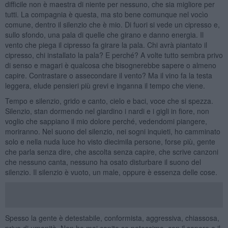
difficile non è maestra di niente per nessuno, che sia migliore per
tutti. La compagnia è questa, ma sto bene comunque nel vocìo
comune, dentro il silenzio che è mio. Di fuori si vede un cipresso e,
sullo sfondo, una pala di quelle che girano e danno energia. Il
vento che piega il cipresso fa girare la pala. Chi avrà piantato il
cipresso, chi installato la pala? E perché? A volte tutto sembra privo
di senso e magari è qualcosa che bisognerebbe sapere o almeno
capire. Contrastare o assecondare il vento? Ma il vino fa la testa
leggera, elude pensieri più grevi e inganna il tempo che viene.
Tempo e silenzio, grido e canto, cielo e baci, voce che si spezza.
Silenzio, stan dormendo nel giardino i nardi e i gigli in fiore, non
voglio che sappiano il mio dolore perché, vedendomi piangere,
moriranno. Nel suono del silenzio, nei sogni inquieti, ho camminato
solo e nella nuda luce ho visto diecimila persone, forse più, gente
che parla senza dire, che ascolta senza capire, che scrive canzoni
che nessuno canta, nessuno ha osato disturbare il suono del
silenzio. Il silenzio è vuoto, un male, oppure è essenza delle cose.
Spesso la gente è detestabile, conformista, aggressiva, chiassosa,
priva di umanità. Non ho mai capito se potessimo, con il sapere e il