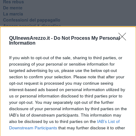
Res rebus
De mente
La marcia
Confessioni del pappagallo
Ancora pensieri & disordine
Sono solo parole
Odi et amo
QUInewsArezzo.it -
Do Not Process My Personal
Information
Pensieri in disordine sparso
Vitamina D
La strada
If you wish to opt-out of the sale, sharing to third parties, or
Caso & cambiamento
processing of your personal or sensitive information for
Com'esuli pensieri
targeted advertising by us, please use the below opt-out
La trappola di Tucidide, o della 3ª C
section to confirm your selection. Please note that after your
L'evoluzione umana
opt-out request is processed you may continue seeing
Ad Astra
interest-based ads based on personal information utilized by
Storia di io - Quasi un compito in classe
us or personal information disclosed to third parties prior to
Quasi una lezione
your opt-out. You may separately opt-out of the further
Spleen
disclosure of your personal information by third parties on the
Lettera a un amico
IAB’s list of downstream participants. This information may
Lettera al sultano
also be disclosed by us to third parties on the
IAB’s List of
I sogni del mattino
Downstream Participants
that may further disclose it to other
La calura
third parties.
Armani