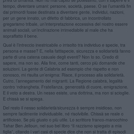
tempo, diventare umani: persone, società, paese. O se l’umanità fin
dai primordi fosse destinata a diventare gente, individui, nazioni,
per un gene innato, un difetto di fabbrica, un incontrollato
gregarismo tribale, un’interpretazione eccessiva del nostro essere
animali sociali, un’inclinazione irrimediabile al male che ha
sopraffatto il bene.
Qual è l’intreccio inestricabile o irrisolto tra individuo e specie, tra
persona e masse? E, nella fattispecie, sicurezza e solidarietà fanno
parte di una catena casuale degli eventi? Non lo so. Credo di
sapere, ma non so. Alla fine, come tanti, cerco più domande che
soluzioni. La gente di Calabria ad esempio che rispetto e non
conosco, mi risulta un’enigma: Riace, il processo alla solidarietà.
Cutro, l’annegamento dei migranti. La Regione calabra, legalità
contro ‘ndrangheta. Fratellanza, generosità di cuore, emigrazione.
E il voto a destra. Un nesso esiste, una dottrina, ma non si scioglie.
E chissà se si spiega.
Del resto il nesso solidarietà/sicurezza è sempre insidioso, non
sempre facilmente individuabile, né risolvibile. Chissà se reale o
artificioso. Se più giusto o più utile. Lo scrittore franco-marocchino
Tahar Ben Jelloun, nel suo bel libro “Il razzismo spiegato a mia
figlia”, citando i vari casi di specie dice che non si tratta di episodi