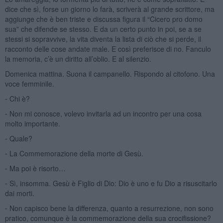
dice che sì, forse un giorno lo farà, scriverà al grande scrittore, ma
aggiunge che è ben triste e discussa figura il “Cicero pro domo
sua” che difende se stesso. E da un certo punto in poi, se a se
stessi si sopravvive, la vita diventa la lista di ciò che si perde, il
racconto delle cose andate male. E così preferisce di no. Fanculo
la memoria, c’è un diritto all’oblio. E al silenzio.
Domenica mattina. Suona il campanello. Rispondo al citofono. Una
voce femminile.
⁃ Chi è?
⁃ Non mi conosce, volevo invitarla ad un incontro per una cosa
molto importante.
⁃ Quale?
⁃ La Commemorazione della morte di Gesù.
⁃ Ma poi è risorto…
⁃ Sì, insomma. Gesù è Figlio di Dio: Dio è uno e fu Dio a risuscitarlo
dai morti.
⁃ Non capisco bene la differenza, quanto a resurrezione, non sono
pratico, comunque è la commemorazione della sua crocifissione?