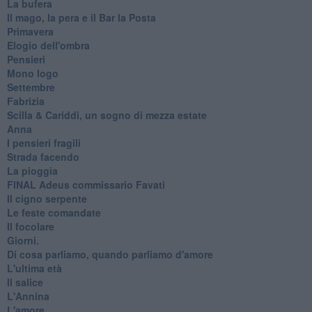
La bufera
Il mago, la pera e il Bar la Posta
Primavera
Elogio dell'ombra
Pensieri
Mono logo
Settembre
Fabrizia
​Scilla & Cariddi, un sogno di mezza estate
Anna
I pensieri fragili
Strada facendo
La pioggia
FINAL Adeus commissario Favati
Il cigno serpente
Le feste comandate
Il focolare
Giorni.
Di cosa parliamo, quando parliamo d'amore
L'ultima età
Il salice
L'Annina
L'amore