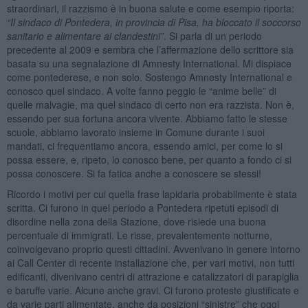
straordinari, il razzismo è in buona salute e come esempio riporta:
“
Il sindaco di Pontedera, in provincia di Pisa, ha bloccato il soccorso
sanitario e alimentare ai clandestini”
. Si parla di un periodo
precedente al 2009 e sembra che l’affermazione dello scrittore sia
basata su una segnalazione di Amnesty International. Mi dispiace
come pontederese, e non solo. Sostengo Amnesty International e
conosco quel sindaco. A volte fanno peggio le “anime belle” di
quelle malvagie, ma quel sindaco di certo non era razzista. Non è,
essendo per sua fortuna ancora vivente. Abbiamo fatto le stesse
scuole, abbiamo lavorato insieme in Comune durante i suoi
mandati, ci frequentiamo ancora, essendo amici, per come lo si
possa essere, e, ripeto, lo conosco bene, per quanto a fondo ci si
possa conoscere. Si fa fatica anche a conoscere se stessi!
Ricordo i motivi per cui quella frase lapidaria probabilmente è stata
scritta. Ci furono in quel periodo a Pontedera ripetuti episodi di
disordine nella zona della Stazione, dove risiede una buona
percentuale di immigrati. Le risse, prevalentemente notturne,
coinvolgevano proprio questi cittadini. Avvenivano in genere intorno
ai Call Center di recente installazione che, per vari motivi, non tutti
edificanti, divenivano centri di attrazione e catalizzatori di parapiglia
e baruffe varie. Alcune anche gravi. Ci furono proteste giustificate e
da varie parti alimentate, anche da posizioni “sinistre” che oggi