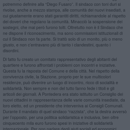
potremmo definire alla “Diego Fusaro”. Il sindaco con toni duri si
rivolse, anche a mezzo stampa, alle comunità dei nuovi insediati, a
cui giustamente erano stati garantiti diritti, richiamandole al rispetto
dei doveri che regolano la comunità. Minacciò la sospensione dei
sostegni, che mai però furono tolti. Oltretutto non è il Sindaco che
ne dispone il riconoscimento, ma sono commissioni istituzionali di
cui il Sindaco non fa parte. Si trattò solo di un monito, più o meno
giusto, e non c’entravano più di tanto i clandestini, quanto i
disordini.
Di fatto fu creato un comitato rappresentativo degli abitanti del
quartiere e furono affrontati i problemi con incontri e iniziative.
Questa fu la risposta del Comune e della città. Nel rispetto della
convivenza civile, la Stazione, proprio per le sue multicolori
residenze, può divenire un luogo di incontro, ricco di socialità e
solidarietà. Non sempre e non del tutto fanno fede i titoli e gli
articoli dei giornali. A Pontedera era stato istituito un Consiglio dei
nuovi cittadini in rappresentanza delle varie comunità insediate, da
loro eletto, ed un presidente che interveniva ai Consigli Comunali.
Durante il mandato di quel sindaco “razzista”, che la destra avversò
per l’opposto, per una politica solidaristica e inclusiva, ben oltre
cinquecento mila euro furono spesi in iniziative di solidarietà
internazionale. Per non parlare degli aiuti sociali ed economici