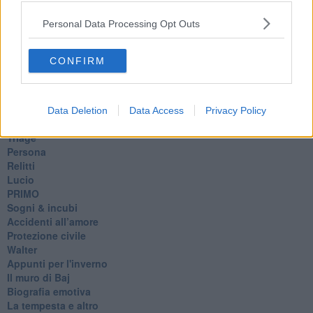
Nuvole
Personal Data Processing Opt Outs
Via Firenze
Album
Tristezza
CONFIRM
I libri
La scadenza
Passo a due
Vivere
Data Deletion
Data Access
Privacy Policy
Prima di andare via
Triage
Persona
Relitti
Lucio
PRIMO
Sogni & incubi
Accidenti all’amore
Protezione civile
Walter
Appunti per l'inverno
Il muro di Baj
Biografia emotiva
La tempesta e altro