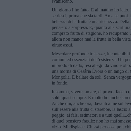
svaniscano.
Un giorno l’ho fatto. E al mattino ho letto.
se riesci, prima che sia tardi. Ama se puoi. 
bellezza della frutta è una ricchezza. Della 
pensiero a sorpresa. E, quanto alla scrittura
comprato frutta di stagione, ho recuperato u
allora non manca mai la frutta in bella vist
girate assai.
Mescolare profonde tristezze, incontenibili a
comuni ed essenziali dell’esistenza. Un pensier
in brodo di dado, resi allegri da vino e olio
una morna di Cesária Évora o un tango di G
Mongolia. E ballare da soli. Senza vergogn
in fondo.
Insomma, vivere, amare, ci provo, faccio qu
soldi quasi sempre. E molto ho anche sprecat
Anche qui, anche ora, davanti a me sul tavol
sull’essere alla frutta ci starebbe, la lascio 
peggio, ai falsi estimatori e a tutti quelli
di quel pensiero fragile: non ho mai smesso
vizio. Mi dispiace. Chissà per cosa poi, ch