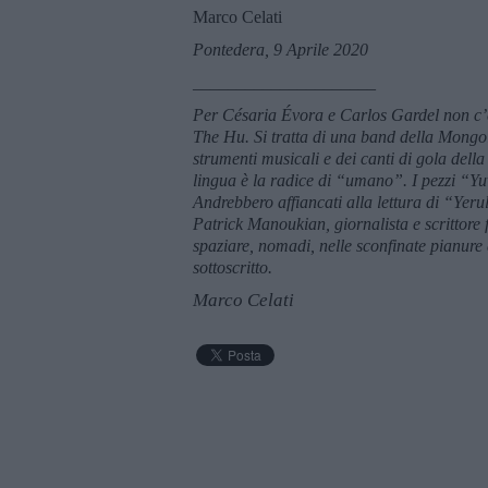
Marco Celati
Pontedera, 9 Aprile 2020
_____________________
Per Césaria Évora e Carlos Gardel non c’è
The Hu. Si tratta di una band della Mongol
strumenti musicali e dei canti di gola dell
lingua è la radice di “umano”. I pezzi “Y
Andrebbero affiancati alla lettura di “Ye
Patrick Manoukian, giornalista e scrittore fr
spaziare, nomadi, nelle sconfinate pianure d
sottoscritto.
Marco Celati