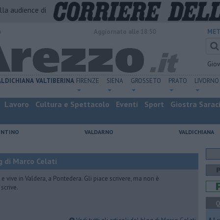
alla audience di
o
Aggiornato alle 18:50
MET
Gio
ALDICHIANA
VALTIBERINA
FIRENZE
SIENA
GROSSETO
PRATO
LIVORNO
Lavoro
Cultura e Spettacolo
Eventi
Sport
Giostra Sarac
ENTINO
VALDARNO
VALDICHIANA
 di Marco Celati
vive in Valdera, a Pontedera. Gli piace scrivere, ma non è
scrive.
Q