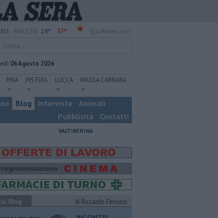
24°
37°
EO:
AREZZO
QuiNews.net
vedì
06 Agosto 2026
PISA
PISTOIA
LUCCA
MASSA CARRARA
ino
Blog
Interviste
Animali
Pubblicità
Contatti
VALTIBERINA
ui Blog
di Riccardo Ferrucci
INCONTRI