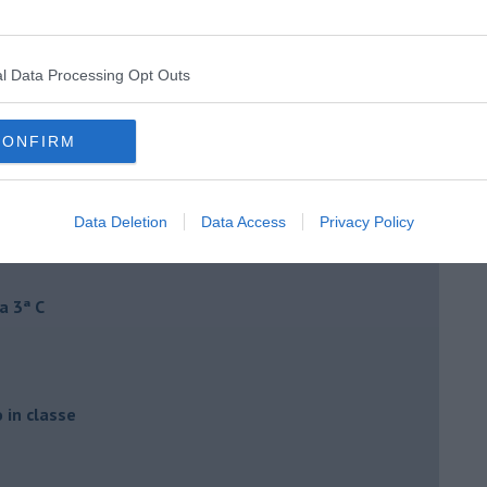
l Data Processing Opt Outs
CONFIRM
Data Deletion
Data Access
Privacy Policy
a 3ª C
o in classe