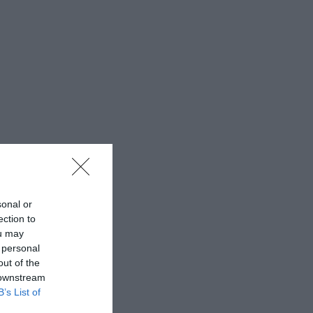
sonal or
ection to
ou may
 personal
out of the
 downstream
B’s List of