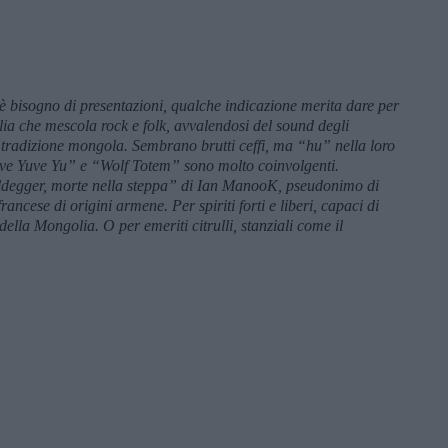
 bisogno di presentazioni, qualche indicazione merita dare per
ia che mescola rock e folk, avvalendosi del sound degli
a tradizione mongola. Sembrano brutti ceffi, ma “hu” nella loro
uve Yuve Yu” e “Wolf Totem” sono molto coinvolgenti.
ruldegger, morte nella steppa” di Ian ManooK, pseudonimo di
ancese di origini armene. Per spiriti forti e liberi, capaci di
ella Mongolia. O per emeriti citrulli, stanziali come il