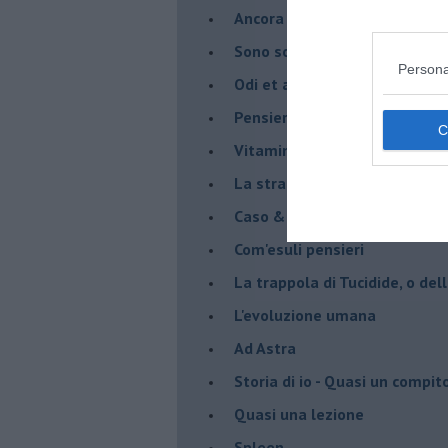
Ancora pensieri & disordine
Sono solo parole
Persona
Odi et amo
Pensieri in disordine sparso
Vitamina D
La strada
Caso & cambiamento
Com'esuli pensieri
La trappola di Tucidide, o dell
L'evoluzione umana
Ad Astra
Storia di io - Quasi un compit
Quasi una lezione
Spleen