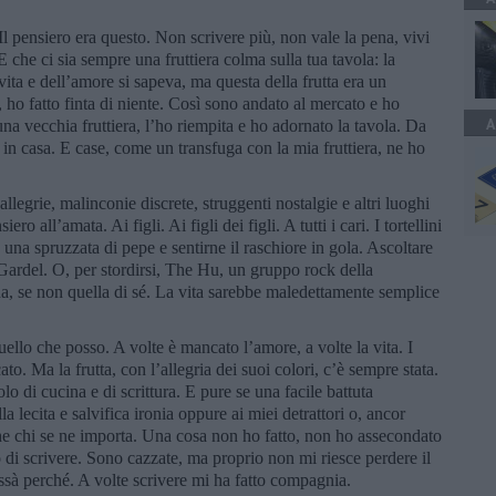
 Il pensiero era questo. Non scrivere più, non vale la pena, vivi
E che ci sia sempre una fruttiera colma sulla tua tavola: la
vita e dell’amore si sapeva, ma questa della frutta era un
, ho fatto finta di niente. Così sono andato al mercato e ho
A
na vecchia fruttiera, l’ho riempita e ho adornato la tavola. Da
a in casa. E case, come un transfuga con la mia fruttiera, ne ho
llegrie, malinconie discrete, struggenti nostalgie e altri luoghi
o all’amata. Ai figli. Ai figli dei figli. A tutti i cari. I tortellini
, una spruzzata di pepe e sentirne il raschiore in gola. Ascoltare
ardel. O, per stordirsi, The Hu, un gruppo rock della
a, se non quella di sé. La vita sarebbe maledettamente semplice
ello che posso. A volte è mancato l’amore, a volte la vita. I
o. Ma la frutta, con l’allegria dei suoi colori, c’è sempre stata.
o di cucina e di scrittura. E pure se una facile battuta
alla lecita e salvifica ironia oppure ai miei detrattori o, ancor
...che chi se ne importa. Una cosa non ho fatto, non ho assecondato
 di scrivere. Sono cazzate, ma proprio non mi riesce perdere il
issà perché. A volte scrivere mi ha fatto compagnia.