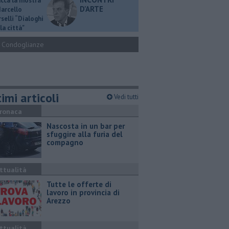
ucca la mostra
D'ARTE
Marcello
selli “Dialoghi
la città"
Condoglianze
imi articoli
Vedi tutti
ronaca
Nascosta in un bar per
sfuggire alla furia del
compagno
ttualità
​Tutte le offerte di
lavoro in provincia di
Arezzo
ttualità