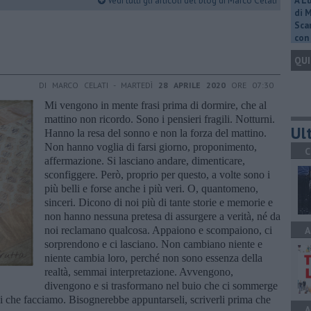
Vedi tutti gli articoli del blog di Marco Celati
A L
di 
Scar
con 
QUI
DI MARCO CELATI - MARTEDÌ
28 APRILE 2020
ORE 07:30
Mi vengono in mente frasi prima di dormire, che al
mattino non ricordo. Sono i pensieri fragili. Notturni.
Ult
Hanno la resa del sonno e non la forza del mattino.
Non hanno voglia di farsi giorno, proponimento,
C
affermazione. Si lasciano andare, dimenticare,
sconfiggere. Però, proprio per questo, a volte sono i
più belli e forse anche i più veri. O, quantomeno,
sinceri. Dicono di noi più di tante storie e memorie e
non hanno nessuna pretesa di assurgere a verità, né da
noi reclamano qualcosa. Appaiono e scompaiono, ci
A
sorprendono e ci lasciano. Non cambiano niente e
niente cambia loro, perché non sono essenza della
realtà, semmai interpretazione. Avvengono,
divengono e si trasformano nel buio che ci sommerge
i che facciamo. Bisognerebbe appuntarseli, scriverli prima che
A