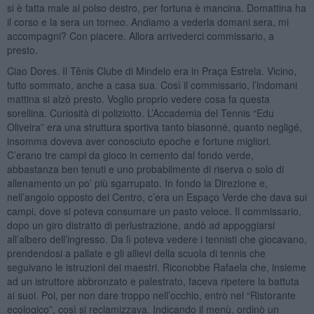
si è fatta male al polso destro, per fortuna è mancina. Domattina ha
il corso e la sera un torneo. Andiamo a vederla domani sera, mi
accompagni? Con piacere. Allora arrivederci commissario, a
presto.
Ciao Dores. Il Tênis Clube di Mindelo era in Praça Estrela. Vicino,
tutto sommato, anche a casa sua. Così il commissario, l’indomani
mattina si alzò presto. Voglio proprio vedere cosa fa questa
sorellina. Curiosità di poliziotto. L’Accademia del Tennis “Edu
Oliveira” era una struttura sportiva tanto blasonné, quanto negligé,
insomma doveva aver conosciuto epoche e fortune migliori.
C’erano tre campi da gioco in cemento dal fondo verde,
abbastanza ben tenuti e uno probabilmente di riserva o solo di
allenamento un po’ più sgarrupato. In fondo la Direzione e,
nell’angolo opposto del Centro, c’era un Espaço Verde che dava sui
campi, dove si poteva consumare un pasto veloce. Il commissario,
dopo un giro distratto di perlustrazione, andò ad appoggiarsi
all’albero dell’ingresso. Da lì poteva vedere i tennisti che giocavano,
prendendosi a pallate e gli allievi della scuola di tennis che
seguivano le istruzioni dei maestri. Riconobbe Rafaela che, insieme
ad un istruttore abbronzato e palestrato, faceva ripetere la battuta
ai suoi. Poi, per non dare troppo nell’occhio, entrò nel “Ristorante
ecologico”, così si reclamizzava. Indicando il menù, ordinò un