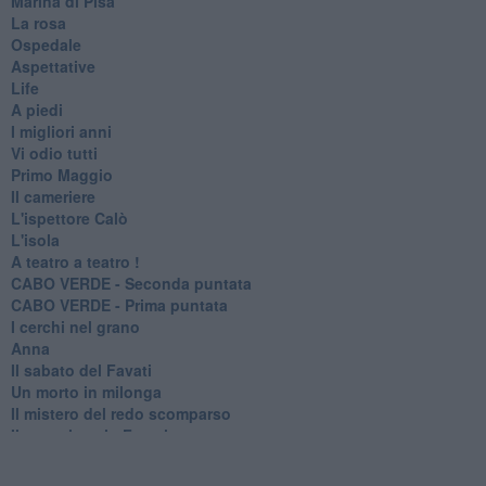
Marina di Pisa
La rosa
Ospedale
Aspettative
Life
A piedi
I migliori anni
Vi odio tutti
Primo Maggio
Il cameriere
L'ispettore Calò
L'isola
A teatro a teatro !
CABO VERDE - Seconda puntata
CABO VERDE - Prima puntata
I cerchi nel grano
Anna
Il sabato del Favati
Un morto in milonga
Il mistero del redo scomparso
Il commissario Favati
La casa in collina
Il gorgo