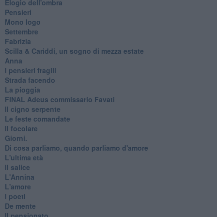
Elogio dell'ombra
Pensieri
Mono logo
Settembre
Fabrizia
​Scilla & Cariddi, un sogno di mezza estate
Anna
I pensieri fragili
Strada facendo
La pioggia
FINAL Adeus commissario Favati
Il cigno serpente
Le feste comandate
Il focolare
Giorni.
Di cosa parliamo, quando parliamo d'amore
L'ultima età
Il salice
L'Annina
L'amore
I poeti
De mente
Il pensionato