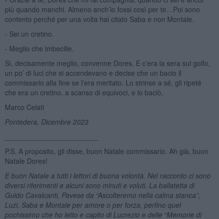
più quando manchi. Almeno anch’io fossi così per te…Poi sono
contento perché per una volta hai citato Saba e non Montale.
- Sei un cretino.
- Meglio che imbecille.
Sì, decisamente meglio, convenne Dores. E c’era la sera sul golfo,
un po’ di luci che si accendevano e decise che un bacio il
commissario alla fine se l’era meritato. Lo strinse a sé, gli ripeté
che era un cretino, a scanso di equivoci, e lo baciò.
Marco Celati
Pontedera, Dicembre 2023
________________________
P.S. A proposito, gli disse, buon Natale commissario. Ah già, buon
Natale Dores!
E buon Natale a tutti i lettori di buona volontà. Nel racconto ci sono
diversi riferimenti e alcuni sono minuti e voluti. La ballatetta di
Guido Cavalcanti, Pavese da “Ascolteremo nella calma stanca”,
Luzi, Saba e Montale per amore o per forza, perfino quel
pochissimo che ho letto e capito di Lucrezio e delle “Memorie di