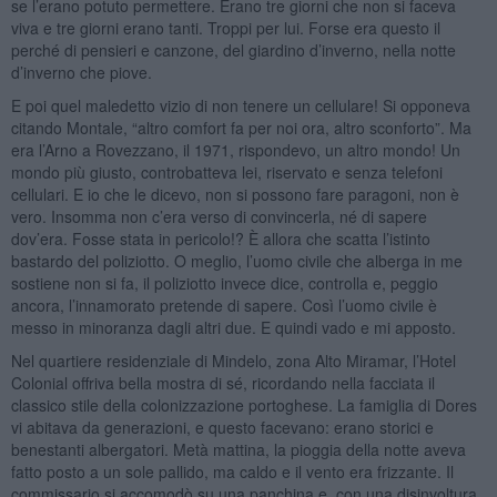
se l’erano potuto permettere. Erano tre giorni che non si faceva
viva e tre giorni erano tanti. Troppi per lui. Forse era questo il
perché di pensieri e canzone, del giardino d’inverno, nella notte
d’inverno che piove.
E poi quel maledetto vizio di non tenere un cellulare! Si opponeva
citando Montale, “altro comfort fa per noi ora, altro sconforto”. Ma
era l’Arno a Rovezzano, il 1971, rispondevo, un altro mondo! Un
mondo più giusto, controbatteva lei, riservato e senza telefoni
cellulari. E io che le dicevo, non si possono fare paragoni, non è
vero. Insomma non c’era verso di convincerla, né di sapere
dov’era. Fosse stata in pericolo!? È allora che scatta l’istinto
bastardo del poliziotto. O meglio, l’uomo civile che alberga in me
sostiene non si fa, il poliziotto invece dice, controlla e, peggio
ancora, l’innamorato pretende di sapere. Così l’uomo civile è
messo in minoranza dagli altri due. E quindi vado e mi apposto.
Nel quartiere residenziale di Mindelo, zona Alto Miramar, l’Hotel
Colonial offriva bella mostra di sé, ricordando nella facciata il
classico stile della colonizzazione portoghese. La famiglia di Dores
vi abitava da generazioni, e questo facevano: erano storici e
benestanti albergatori. Metà mattina, la pioggia della notte aveva
fatto posto a un sole pallido, ma caldo e il vento era frizzante. Il
commissario si accomodò su una panchina e, con una disinvoltura