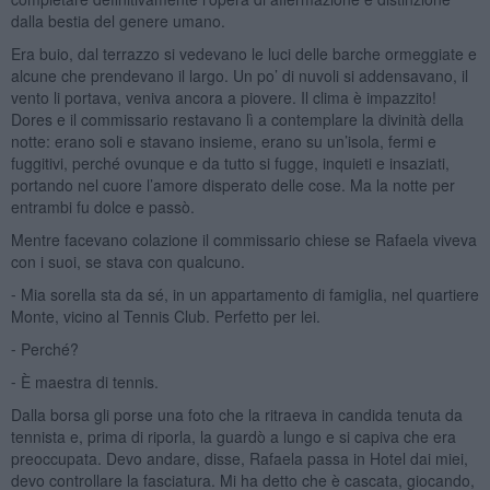
dalla bestia del genere umano.
Era buio, dal terrazzo si vedevano le luci delle barche ormeggiate e
alcune che prendevano il largo. Un po’ di nuvoli si addensavano, il
vento li portava, veniva ancora a piovere. Il clima è impazzito!
Dores e il commissario restavano lì a contemplare la divinità della
notte: erano soli e stavano insieme, erano su un’isola, fermi e
fuggitivi, perché ovunque e da tutto si fugge, inquieti e insaziati,
portando nel cuore l’amore disperato delle cose. Ma la notte per
entrambi fu dolce e passò.
Mentre facevano colazione il commissario chiese se Rafaela viveva
con i suoi, se stava con qualcuno.
⁃ Mia sorella sta da sé, in un appartamento di famiglia, nel quartiere
Monte, vicino al Tennis Club. Perfetto per lei.
⁃ Perché?
⁃ È maestra di tennis.
Dalla borsa gli porse una foto che la ritraeva in candida tenuta da
tennista e, prima di riporla, la guardò a lungo e si capiva che era
preoccupata. Devo andare, disse, Rafaela passa in Hotel dai miei,
devo controllare la fasciatura. Mi ha detto che è cascata, giocando,