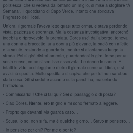
poliziesca, che si vedeva da lontano un miglio, si mise a sfogliare “A
Semana”, il quotidiano di Capo Verde, intanto che sbirciava
l’ingresso dell’Hotel.
Un’ora, il giornale l’aveva letto quasi tutto ormai, e stava perdendo
vista, pazienza e speranza. Ma la costanza investigativa, ancorché
indebita e riprovevole, fu premiata. Dores uscì dall’albergo, teneva
una donna a braccetto, una donna più giovane, la baciò con affetto
e la salutò, restando a guardarla, mentre si allontanava lungo la
strada. Poi si girò distrattamente, guardandosi in giro, forse per un
sesto senso, come si sentisse osservata. Le donne lo sanno. E
infatti lo vide, occhieggiante dietro il giornale come un idiota, e si
avvicinò spedita. Molto spedita e si capiva che per lui non sarebbe
stata cosa. Gli si sedette accanto sulla panchina, malcelando
l’irritazione.
⁃ Commissario!!! Che ci fai qui? Sei di passaggio o di posta?
⁃ Ciao Dores. Niente, ero in giro e mi sono fermato a leggere.
⁃ Proprio qui davanti! Ma guarda caso…
⁃ Scusa, lo so, non si fa, ma è qualche giorno… Stavo in pensiero…
⁃ In pensiero per chi? Per me o per te?