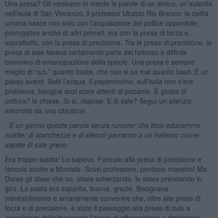
Una presa? Gli venivano in mente le parole di un amico, un’autorità
nell’isola di San Vincenzo, il professor Ubaldo Rio Branco: la civiltà
umana nasce non solo con l’acquisizione del pollice opponibile,
prerogativa anche di altri primati, ma con la presa di forza e,
soprattutto, con la presa di precisione. Tra le prese di precisione, la
presa di sale faceva certamente parte del faticoso e difficile
cammino di emancipazione della specie. Una presa è sempre
meglio di “q.b.” quanto basta, che non si sa mai quanto basti. È un
passo avanti. Salò l’acqua. Il peperoncino, sull’isola non c’era
problema, bisogna anzi stare attenti al piccante. È giusta di
cottura? le chiese. Sì sì, rispose. E di sale? Seguì un silenzio
interrotto da una citazione.
⁃
E un giorno queste parole senza rumore/ che teco educammo
nutrite/ di stanchezze e di silenzi/ parranno a un fraterno cuore/
sapide di sale greco.
Era troppo salata! Lo sapevo. Fanculo alla presa di precisione e
fanculo anche a Montale. Scusi professore, perdono maestro! Ma
Dores gli disse che no, stava scherzando, lo stava prendendo in
giro. La pasta era saporita, buona, grazie. Bisognava
inevitabilmente e amaramente convenire che, oltre alle prese di
forza e di precisione, è stato il passaggio alla presa di culo a
completare definitivamente l’opera di affermazione e distinzione