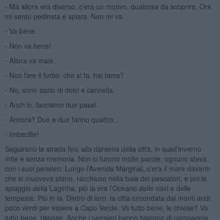
⁃ Ma allora era diverso, c’era un motivo, qualcosa da scoprire. Ora
mi sento pedinata e spiata. Non mi va.
⁃ Va bene.
⁃ Non va bene!
⁃ Allora va male.
⁃ Non fare il furbo, che si fa, hai fame?
⁃ No, sono sazio di dolci e cannella.
⁃ Anch’io, facciamo due passi.
⁃ Ancora? Due e due fanno quattro...
⁃ Imbecille!
Seguirono la strada fino alla darsena della città, in quell’inverno
mite e senza memoria. Non ci furono molte parole, ognuno stava
con i suoi pensieri. Lungo l’Avenida Marginal, c’era il mare davanti
che si muoveva piano, racchiuso nella baia dei pescatori, e poi la
spiaggia della Laginha, più là era l’Oceano delle navi e delle
tempeste. Più in là. Dietro di loro, la città circondata dai monti aridi,
poco verdi per essere a Capo Verde. Va tutto bene, le chiese? Va
tutto bene, rispose. Anche i pensieri hanno bisogno di compagnia.