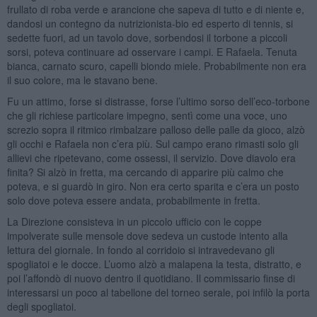
frullato di roba verde e arancione che sapeva di tutto e di niente e,
dandosi un contegno da nutrizionista-bio ed esperto di tennis, si
sedette fuori, ad un tavolo dove, sorbendosi il torbone a piccoli
sorsi, poteva continuare ad osservare i campi. E Rafaela. Tenuta
bianca, carnato scuro, capelli biondo miele. Probabilmente non era
il suo colore, ma le stavano bene.
Fu un attimo, forse si distrasse, forse l’ultimo sorso dell’eco-torbone
che gli richiese particolare impegno, sentì come una voce, uno
screzio sopra il ritmico rimbalzare palloso delle palle da gioco, alzò
gli occhi e Rafaela non c’era più. Sul campo erano rimasti solo gli
allievi che ripetevano, come ossessi, il servizio. Dove diavolo era
finita? Si alzò in fretta, ma cercando di apparire più calmo che
poteva, e si guardò in giro. Non era certo sparita e c’era un posto
solo dove poteva essere andata, probabilmente in fretta.
La Direzione consisteva in un piccolo ufficio con le coppe
impolverate sulle mensole dove sedeva un custode intento alla
lettura del giornale. In fondo al corridoio si intravedevano gli
spogliatoi e le docce. L’uomo alzò a malapena la testa, distratto, e
poi l’affondò di nuovo dentro il quotidiano. Il commissario finse di
interessarsi un poco al tabellone del torneo serale, poi infilò la porta
degli spogliatoi.