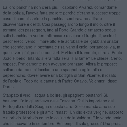
La loro panchina non c’era più, il capitano Alvarez, comandante
della polizia, l’aveva fatta togliere perché c’erano successe troppe
cose. Il commissario e la panchina sembravano attirare
disavventure e delitti. Così passeggiarono lungo il molo, oltre il
terminal dei passeggeri, fino al Porto Grande e rimasero seduti
sulla banchina a vedere attraccare e salpare i traghetti, uscire i
pescherecci verso il mare alto e le acrobazie dei gabbiani urlatori
che scendevano in picchiata e risalivano il cielo, portandosi via, in
quelle vertigini, pesci e pensieri. E videro il tramonto, oltre la Punta
João Ribeiro. Intanto si era fatta sera. Hai fame? Le chiese. Certo,
rispose. Praticamente non avevano pranzato. Allora le propose:
saliamo da me e ci facciamo uno spaghetto aglio, olio e
peperoncino, dovrei avere una bottiglia di San Vicente, il rosato
dell’isola di Fogo della cantina di Padre Ottavio. Volentieri, disse
Dores.
Stappato il vino, l’acqua a bollire, gli spaghetti bastano? Sì,
bastano. L’olio gli arrivava dalla Toscana. Qui lo importano dal
Portogallo o dalla Spagna e costa caro. Glielo mandavano suo
fratello professore e gli amici rimasti. Un olio extra vergine, saporito
e morbido. Morbido come le colline della Valdera. E le vendemmie
che si facevano in settembre! Bei tempi. Il sale grosso? Una presa.