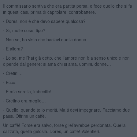
Il commissario sentiva che era partita persa, e fece quello che si fa
in questi casi, prima di capitolare: controbattere.
⁃ Dores, non è che devo sapere qualcosa?
⁃ Sì, molte cose, tipo?
⁃ Non so, ho visto che baciavi quella donna…
⁃ E allora?
⁃ Lo so, me l’hai già detto, che l’amore non è a senso unico e non
dipende dal genere: si ama chi si ama, uomini, donne…
⁃ Cretini…
⁃ Ecco.
⁃ È mia sorella, imbecille!
⁃ Cretino era meglio…
⁃ Quello, quando te lo meriti. Ma ti devi impegnare. Facciamo due
passi. Offrimi un caffè.
Un caffè! Forse era salvo, forse gliel’avrebbe perdonata. Quella
cazzata, quella gelosia. Dores, un caffè! Volentieri.