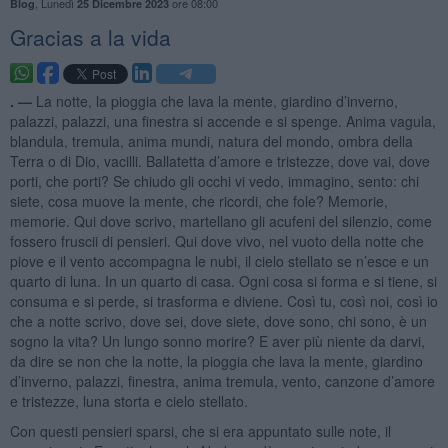
,
Lunedì
ore 08:00
Blog
25 Dicembre 2023
Gracias a la vida
. —
La notte, la pioggia che lava la mente, giardino d’inverno,
palazzi, palazzi, una finestra si accende e si spenge. Anima vagula,
blandula, tremula, anima mundi, natura del mondo, ombra della
Terra o di Dio, vacilli. Ballatetta d’amore e tristezze, dove vai, dove
porti, che porti? Se chiudo gli occhi vi vedo, immagino, sento: chi
siete, cosa muove la mente, che ricordi, che fole? Memorie,
memorie. Qui dove scrivo, martellano gli acufeni del silenzio, come
fossero fruscii di pensieri. Qui dove vivo, nel vuoto della notte che
piove e il vento accompagna le nubi, il cielo stellato se n’esce e un
quarto di luna. In un quarto di casa. Ogni cosa si forma e si tiene, si
consuma e si perde, si trasforma e diviene. Così tu, così noi, così io
che a notte scrivo, dove sei, dove siete, dove sono, chi sono, è un
sogno la vita? Un lungo sonno morire? E aver più niente da darvi,
da dire se non che la notte, la pioggia che lava la mente, giardino
d’inverno, palazzi, finestra, anima tremula, vento, canzone d’amore
e tristezze, luna storta e cielo stellato.
Con questi pensieri sparsi, che si era appuntato sulle note, il