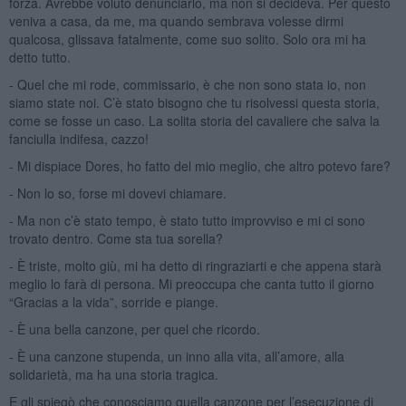
forza. Avrebbe voluto denunciarlo, ma non si decideva. Per questo
veniva a casa, da me, ma quando sembrava volesse dirmi
qualcosa, glissava fatalmente, come suo solito. Solo ora mi ha
detto tutto.
- Quel che mi rode, commissario, è che non sono stata io, non
siamo state noi. C’è stato bisogno che tu risolvessi questa storia,
come se fosse un caso. La solita storia del cavaliere che salva la
fanciulla indifesa, cazzo!
- Mi dispiace Dores, ho fatto del mio meglio, che altro potevo fare?
- Non lo so, forse mi dovevi chiamare.
- Ma non c’è stato tempo, è stato tutto improvviso e mi ci sono
trovato dentro. Come sta tua sorella?
- È triste, molto giù, mi ha detto di ringraziarti e che appena starà
meglio lo farà di persona. Mi preoccupa che canta tutto il giorno
“Gracias a la vida”, sorride e piange.
- È una bella canzone, per quel che ricordo.
- È una canzone stupenda, un inno alla vita, all’amore, alla
solidarietà, ma ha una storia tragica.
E gli spiegò che conosciamo quella canzone per l’esecuzione di