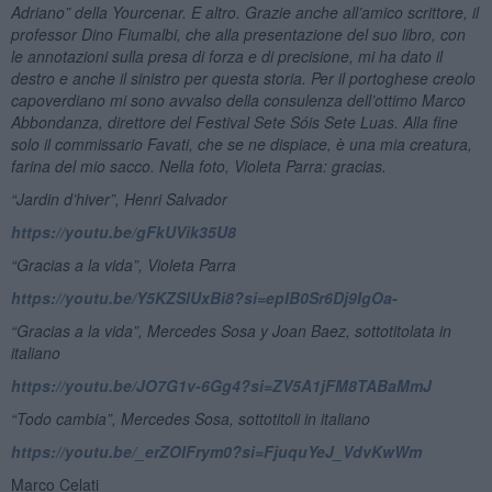
Adriano” della Yourcenar. E altro. Grazie anche all’amico scrittore, il
professor Dino Fiumalbi, che alla presentazione del suo libro, con
le annotazioni sulla presa di forza e di precisione, mi ha dato il
destro e anche il sinistro per questa storia. Per il portoghese creolo
capoverdiano mi sono avvalso della consulenza dell’ottimo Marco
Abbondanza, direttore del Festival Sete Sóis Sete Luas. Alla fine
solo il commissario Favati, che se ne dispiace, è una mia creatura,
farina del mio sacco. Nella foto, Violeta Parra: gracias.
“Jardin d
’hiver”
, Henri Salvador
https://youtu.be/gFkUVik35U8
“Gracias a la vida”, Violeta Parra
https://youtu.be/Y5KZSlUxBi8?si=epIB0Sr6Dj9IgOa-
“
Gracias a la vida”, Mercedes Sosa y Joan Baez, sottotitolata in
italiano
https://youtu.be/JO7G1v-6Gg4?si=ZV5A1jFM8TABaMmJ
“Todo cambia”, Mercedes Sosa, sottotitoli in italiano
https://youtu.be/_erZOIFrym0?si=FjuquYeJ_VdvKwWm
Marco Celati