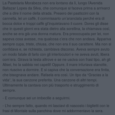
La Pastelaria Morabeza non era lontano da lì, lungo l’Avenida
Baltazar Lopes da Silva, che comunque si faceva prima a arrivarci
che a dire il nome della strada. Presero dei pasticcini con la
cannella, lei un caffè, il commissario un’aranciata perché era di
bocca dolce e troppi caffè gl’inquietavano il cuore. Dores gli disse
che in questi giorni era stata dietro alla sorellina, la chiamava così,
anche se era già una donna matura. Era preoccupata per lei, non
sapeva cosa avesse, ma qualcosa c’era che non andava. Appariva
sempre cupa, triste, chiusa, che non era il suo carattere. Ma non si
confidava e, se richiesta, cambiava discorso. Aveva sempre avuto
un modo fatale di farlo con gli interlocutori e ne aveva avuti, libera
com’era. Girava la testa altrove e se ne usciva con frasi tipo, ah gli
Alisei, ho la sabbia nei capelli! Oppure, il mare infuriava stanotte,
non riuscivo a dormire. E si capiva che la conversazione era finita,
che bisognava andare. Rafaela era così. Un tipo da “Gracias a la
vida”, la sua canzone preferita. Una canzone di altri tempi.
Ultimamente la cantava con più trasporto e struggimento di
sempre.
⁃ E comunque sei un imbecille a seguirmi.
⁃ L’ho sempre fatto, quando mi lasciavi di nascosto i biglietti con le
frasi di Montale sulla panchina dove mi addormentavo la sera.