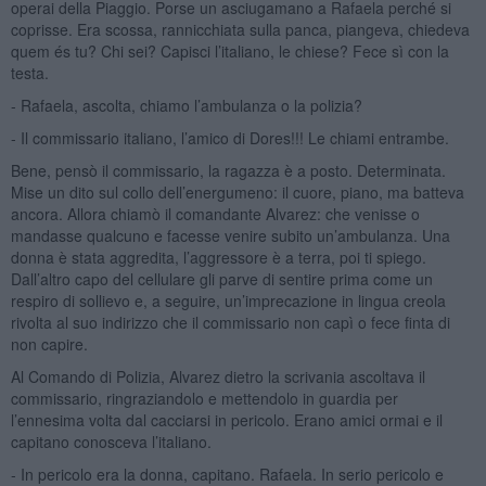
operai della Piaggio. Porse un asciugamano a Rafaela perché si
coprisse. Era scossa, rannicchiata sulla panca, piangeva, chiedeva
quem és tu? Chi sei? Capisci l’italiano, le chiese? Fece sì con la
testa.
- Rafaela, ascolta, chiamo l’ambulanza o la polizia?
- Il commissario italiano, l’amico di Dores!!! Le chiami entrambe.
Bene, pensò il commissario, la ragazza è a posto. Determinata.
Mise un dito sul collo dell’energumeno: il cuore, piano, ma batteva
ancora. Allora chiamò il comandante Alvarez: che venisse o
mandasse qualcuno e facesse venire subito un’ambulanza. Una
donna è stata aggredita, l’aggressore è a terra, poi ti spiego.
Dall’altro capo del cellulare gli parve di sentire prima come un
respiro di sollievo e, a seguire, un’imprecazione in lingua creola
rivolta al suo indirizzo che il commissario non capì o fece finta di
non capire.
Al Comando di Polizia, Alvarez dietro la scrivania ascoltava il
commissario, ringraziandolo e mettendolo in guardia per
l’ennesima volta dal cacciarsi in pericolo. Erano amici ormai e il
capitano conosceva l’italiano.
- In pericolo era la donna, capitano. Rafaela. In serio pericolo e