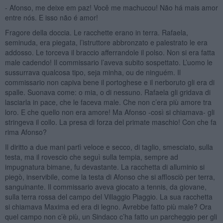
- Afonso, me deixe em paz! Você me machucou! Não há mais amor
entre nós. E isso não é amor!
Fragore della doccia. Le racchette erano in terra. Rafaela,
seminuda, era piegata, l’istruttore abbronzato e palestrato le era
addosso. Le torceva il braccio afferrandole il polso. Non si era fatta
male cadendo! Il commissario l’aveva subito sospettato. L’uomo le
sussurrava qualcosa tipo, seja minha, ou de ninguém. Il
commissario non capiva bene il portoghese e il nerboruto gli era di
spalle. Suonava come: o mia, o di nessuno. Rafaela gli gridava di
lasciarla in pace, che le faceva male. Che non c’era più amore tra
loro. E che quello non era amore! Ma Afonso -così si chiamava- gli
stringeva il collo. La presa di forza del primate maschio! Con che fa
rima Afonso?
Il diritto a due mani partì veloce e secco, di taglio, smesciato, sulla
testa, ma il rovescio che seguì sulla tempia, sempre ad
impugnatura bimane, fu devastante. La racchetta di alluminio si
piegò, inservibile, come la testa di Afonso che si afflosciò per terra,
sanguinante. Il commissario aveva giocato a tennis, da giovane,
sulla terra rossa del campo del Villaggio Piaggio. La sua racchetta
si chiamava Maxima ed era di legno. Avrebbe fatto più male? Ora
quel campo non c’è più, un Sindaco c’ha fatto un parcheggio per gli