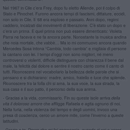
Nel 1967 in Cile c’era Frey, dopo fu eletto Allende, poi il colpo di
Stato e Pinochet. Furono ancora tempi di fascismi, dittature, eccidi,
non solo in Cile. Il ‘68 era esploso e passato. Anni dopo, regimi
caddero, incalzati dai movimenti di liberazione. C’è stato un dopo e
c’era un prima. E quel prima non può essere dimenticato: Violeta
Parra ne faceva e ne fa ancora parte. Nonostante la musica andina
che noia mortale, che vabbè… Ma io mi commuovo ancora quando
Mercedes Sosa intona “Cambia, todo cambia” e migliaia di persone
la cantano con lei. I tempi d’oggi non sono migliori, né meno
controversi o violenti, difficile distinguere con chiarezza il bene dal
male, la felicità dal dolore e sentire il nostro canto come il canto di
tutti. Riconoscere nel vocabolario la bellezza delle parole che si
pensano e si dichiarano: madre, amico, fratello e luce che splende.
Riconoscere tra la folla chi si ama, la sua voce, la sua strada, la
sua casa e il suo patio, il percorso della sua anima.
- Gracias a la vida, commissario. Fin su queste isole arriva
della
vita il
doloroso amore
che affligge Rafaela e agita ognuno di noi.
Nella furia, nella violenza del tempo e degli uomini, invoco una
presa di coscienza, cerco un amore mite, come l’inverno a queste
latitudini.
- Grazie a te, Dores che mi fai compagnia, quando ci sei e ancor