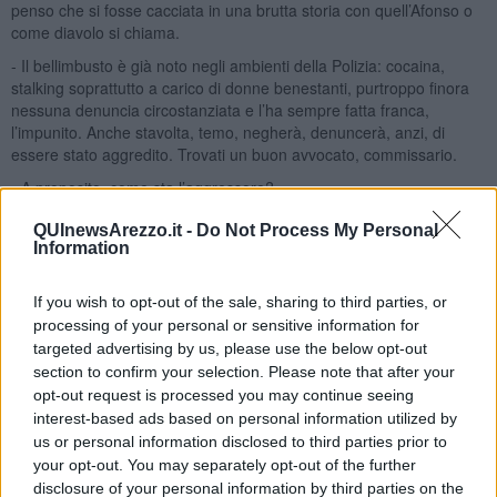
penso che si fosse cacciata in una brutta storia con quell’Afonso o
come diavolo si chiama.
- Il bellimbusto è già noto negli ambienti della Polizia: cocaina,
stalking soprattutto a carico di donne benestanti, purtroppo finora
nessuna denuncia circostanziata e l’ha sempre fatta franca,
l’impunito. Anche stavolta, temo, negherà, denuncerà, anzi, di
essere stato aggredito. Trovati un buon avvocato, commissario.
- A proposito, come sta l’aggressore?
- Commozione cerebrale, è in ospedale. Se la caverà.
QUInewsArezzo.it -
Do Not Process My Personal
Information
- Ok. Dammi un secondo.
Il commissario prese ad armeggiare con il cellulare e si vedeva che
If you wish to opt-out of the sale, sharing to third parties, or
non ci sapeva andare se non per il minimo sindacale. Però
processing of your personal or sensitive information for
qualcosa sapeva fare anche lui. Il cellulare di Alvarez vibrò sulla
targeted advertising by us, please use the below opt-out
scrivania. Il capitano lo consultò: c’erano due foto inequivocabili
section to confirm your selection. Please note that after your
dell’aggressione che il commissario aveva preso, prima di colpire.
opt-out request is processed you may continue seeing
Almeno a questo servono questi aggeggi infernali, disse, e Alvarez
annuì.
interest-based ads based on personal information utilized by
us or personal information disclosed to third parties prior to
- Resta a disposizione, dovrai testimoniare, la signora ha sporto
your opt-out. You may separately opt-out of the further
denuncia.
disclosure of your personal information by third parties on the