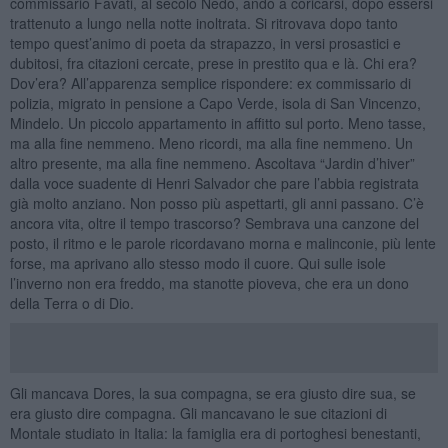
commissario Favati, al secolo Nedo, andò a coricarsi, dopo essersi
trattenuto a lungo nella notte inoltrata. Si ritrovava dopo tanto
tempo quest’animo di poeta da strapazzo, in versi prosastici e
dubitosi, fra citazioni cercate, prese in prestito qua e là. Chi era?
Dov’era? All’apparenza semplice rispondere: ex commissario di
polizia, migrato in pensione a Capo Verde, isola di San Vincenzo,
Mindelo. Un piccolo appartamento in affitto sul porto. Meno tasse,
ma alla fine nemmeno. Meno ricordi, ma alla fine nemmeno. Un
altro presente, ma alla fine nemmeno. Ascoltava “Jardin d’hiver”
dalla voce suadente di Henri Salvador che pare l’abbia registrata
già molto anziano. Non posso più aspettarti, gli anni passano. C’è
ancora vita, oltre il tempo trascorso? Sembrava una canzone del
posto, il ritmo e le parole ricordavano morna e malinconie, più lente
forse, ma aprivano allo stesso modo il cuore. Qui sulle isole
l’inverno non era freddo, ma stanotte pioveva, che era un dono
della Terra o di Dio.
Gli mancava Dores, la sua compagna, se era giusto dire sua, se
era giusto dire compagna. Gli mancavano le sue citazioni di
Montale studiato in Italia: la famiglia era di portoghesi benestanti,