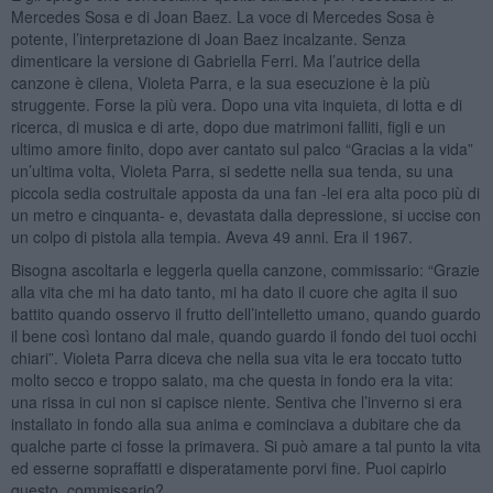
Mercedes Sosa e di Joan Baez. La voce di Mercedes Sosa è
potente, l’interpretazione di Joan Baez incalzante. Senza
dimenticare la versione di Gabriella Ferri. Ma l’autrice della
canzone è cilena, Violeta Parra, e la sua esecuzione è la più
struggente. Forse la più vera. Dopo una vita inquieta, di lotta e di
ricerca, di musica e di arte, dopo due matrimoni falliti, figli e un
ultimo amore finito, dopo aver cantato sul palco “Gracias a la vida”
un’ultima volta, Violeta Parra, si sedette nella sua tenda, su una
piccola sedia costruitale apposta da una fan -lei era alta poco più di
un metro e cinquanta- e, devastata dalla depressione, si uccise con
un colpo di pistola alla tempia. Aveva 49 anni. Era il 1967.
Bisogna ascoltarla e leggerla quella canzone, commissario: “Grazie
alla vita che mi ha dato tanto, mi ha dato il cuore che agita il suo
battito quando osservo il frutto dell’intelletto umano, quando guardo
il bene così lontano dal male, quando guardo il fondo dei tuoi occhi
chiari”. Violeta Parra diceva che nella sua vita le era toccato tutto
molto secco e troppo salato, ma che questa in fondo era la vita:
una rissa in cui non si capisce niente. Sentiva che l’inverno si era
installato in fondo alla sua anima e cominciava a dubitare che da
qualche parte ci fosse la primavera. Si può amare a tal punto la vita
ed esserne sopraffatti e disperatamente porvi fine. Puoi capirlo
questo, commissario?