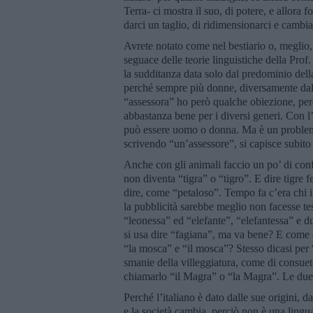
Terra- ci mostra il suo, di potere, e allora 
darci un taglio, di ridimensionarci e cambia
Avrete notato come nel bestiario o, meglio,
seguace delle teorie linguistiche della Prof.
la sudditanza data solo dal predominio del
perché sempre più donne, diversamente dal 
“assessora” ho però qualche obiezione, perc
abbastanza bene per i diversi generi. Con l
può essere uomo o donna. Ma è un problema
scrivendo “un’assessore”, si capisce subit
Anche con gli animali faccio un po’ di confu
non diventa “tigra” o “tigro”. E dire tigre
dire, come “petaloso”. Tempo fa c’era chi i
la pubblicità sarebbe meglio non facesse t
“leonessa” ed “elefante”, “elefantessa” e 
si usa dire “fagiana”, ma va bene? E come
“la mosca” e “il mosca”? Stesso dicasi per “
smanie della villeggiatura, come di consueto
chiamarlo “il Magra” o “la Magra”. Le due 
Perché l’italiano è dato dalle sue origini, d
e la società cambia, perciò non è una lingua