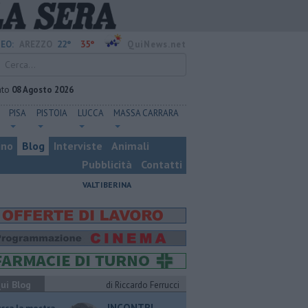
22°
35°
EO:
AREZZO
QuiNews.net
ato
08 Agosto 2026
PISA
PISTOIA
LUCCA
MASSA CARRARA
ino
Blog
Interviste
Animali
Pubblicità
Contatti
VALTIBERINA
ui Blog
di Riccardo Ferrucci
INCONTRI