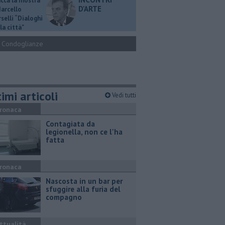
ucca la mostra
D'ARTE
Marcello
selli “Dialoghi
la città"
Condoglianze
imi articoli
Vedi tutti
ronaca
Contagiata da
legionella, non ce l'ha
fatta
ronaca
Nascosta in un bar per
sfuggire alla furia del
compagno
ttualità