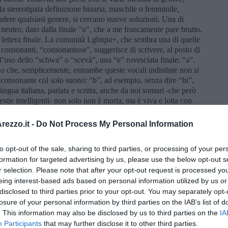
la stereotipata definizione binaria, maschile o femminile,
ludere qualsiasi genere, si cercano nuove soluzioni. Una di
 neutro, dato dalla finale "u", che a me francamente pare brutto.
 lettera finale. La comunità Lgbtqia+, che sembra una di quelle
 consonanti, “consonantose”, suggerisce di scrivere, al posto di
e l’uso dello “schwa” o “scevà”, una “e” rovesciata finale: “ə”.
o che, semplicemente, entrambe queste vocali indistinte non si
consonante col solo suono: “b”, ad esempio, senza dire “bi”,
ngua italiana, parlata e scritta, anche da noi somari -che però
stie intelligenti- non solo non è morta, ma è viva e lotta con
contenuti.
ezzo.it -
Do Not Process My Personal Information
illeggiatura. I nipotini li abbiamo portati alle cascate delle dighe
 si voglia. Una volta guadato, si risale il corso del fiume e si
 uso dei lunigianesi e dei fortunati turisti o villeggianti come noi.
to opt-out of the sale, sharing to third parties, or processing of your per
ciamo. Ma una volta dentro, ti senti tonificare, guardi gli alberi
formation for targeted advertising by us, please use the below opt-out s
so nella bellezza della natura. Non stupirebbe l’apparizione di
r selection. Please note that after your opt-out request is processed y
lassù in alto, che ci osservi qualche infastidita divinità. I bimbi
eing interest-based ads based on personal information utilized by us or
o il percorso accidentato e sono venuti fino alle cascate, senza
disclosed to third parties prior to your opt-out. You may separately opt-
amo paura di niente!”. Paura bisogna averne, ma ai nipotini il
losure of your personal information by third parties on the IAB’s list of
effetto, più confidente del mare e volevano, anzi, “fare un giretto
. This information may also be disclosed by us to third parties on the
IA
scato. Così dovrebbe essere ovunque: la natura e il futuro per i
Participants
that may further disclose it to other third parties.