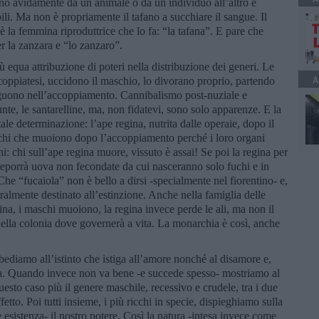
o avidamente da un animale o da un individuo all’altro e
bili. Ma non è propriamente il tafano a succhiare il sangue. Il
 è la femmina riproduttrice che lo fa: “la tafana”. E pare che
r la zanzara e “lo zanzaro”.
ù equa attribuzione di poteri nella distribuzione dei generi. Le
A
coppiatesi, uccidono il maschio, lo divorano proprio, partendo
oseguono nell’accoppiamento. Cannibalismo post-nuziale e
e, le santarelline, ma, non fidatevi, sono solo apparenze. E la
ale determinazione: l’ape regina, nutrita dalle operaie, dopo il
schi che muoiono dopo l’accoppiamento perché i loro organi
hi: chi sull’ape regina muore, vissuto è assai! Se poi la regina per
eporrà uova non fecondate da cui nasceranno solo fuchi e in
he “fucaiola” non è bello a dirsi -specialmente nel fiorentino- e,
turalmente destinato all’estinzione. Anche nella famiglia delle
na, i maschi muoiono, la regina invece perde le ali, ma non il
della colonia dove governerà a vita. La monarchia è così, anche
bediamo all’istinto che istiga all’amore nonché al disamore e,
na. Quando invece non va bene -e succede spesso- mostriamo al
sto caso più il genere maschile, recessivo e crudele, tra i due
fetto. Poi tutti insieme, i più ricchi in specie, dispieghiamo sulla
esistenza- il nostro potere. Così la natura -intesa invece come