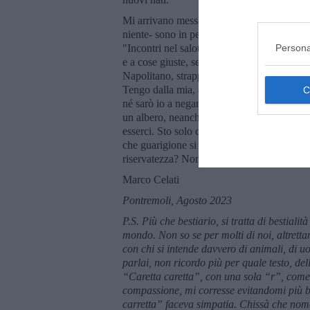
Mi arrivano messaggi dalla chat. A tutti vo
niente- sono in pensione, in vacanza, anche 
Persona
"Incontri nel salotto d’Europa" -ottima inizi
e a cose giuste, servite magari in salsa popu
Napolitano, strappando applausi ad una foll
Tengo dalla mia, a sinistra e centrosinistra.
né sarò io a negare l’importanza "gaberiana
un albero, neanche il volo di un moscone -o
esserci. Sto solo cercando di guarire da un
che guarigione si tratta di redenzione. Ma 
riservatezza? Non lo so. I cani sono inquie
Marco Celati
Pontremoli, Agosto 2023
P.S. Più che bestiario, si tratta di bestiali
mondo. Non so se per molti di noi, altrettan
con chi si intende davvero di animali, di uo
parlai, non ricordo più per quale testo, de
“Caretta caretta”, con una sola “r”, come
compassione, mi corresse evitandomi più br
carretta” faceva simpatia. Chissà che nome