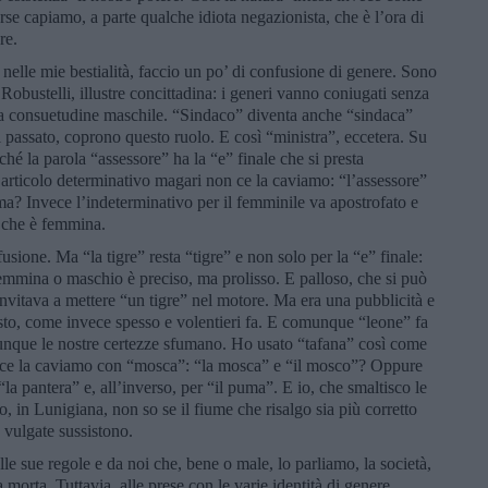
forse capiamo, a parte qualche idiota negazionista, che è l’ora di
re.
 nelle mie bestialità, faccio un po’ di confusione di genere. Sono
 Robustelli, illustre concittadina: i generi vanno coniugati senza
la consuetudine maschile. “Sindaco” diventa anche “sindaca”
passato, coprono questo ruolo. E così “ministra”, eccetera. Su
hé la parola “assessore” ha la “e” finale che si presta
’articolo determinativo magari non ce la caviamo: “l’assessore”
? Invece l’indeterminativo per il femminile va apostrofato e
o che è femmina.
sione. Ma “la tigre” resta “tigre” e non solo per la “e” finale:
 femmina o maschio è preciso, ma prolisso. E palloso, che si può
nvitava a mettere “un tigre” nel motore. Ma era una pubblicità e
esto, come invece spesso e volentieri fa. E comunque “leone” fa
dunque le nostre certezze sfumano. Ho usato “tafana” così come
 ce la caviamo con “mosca”: “la mosca” e “il mosco”? Oppure
la pantera” e, all’inverso, per “il puma”. E io, che smaltisco le
, in Lunigiana, non so se il fiume che risalgo sia più corretto
vulgate sussistono.
alle sue regole e da noi che, bene o male, lo parliamo, la società,
 morta. Tuttavia, alle prese con le varie identità di genere,