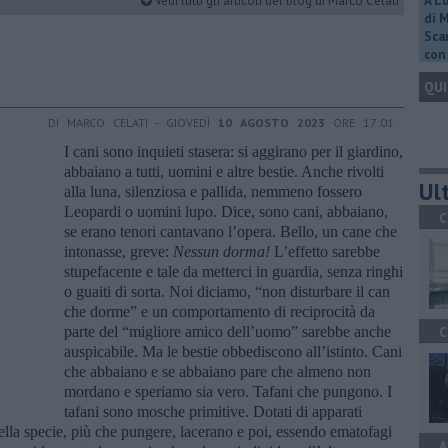
Vedi tutti gli articoli del blog di Marco Celati
A L
di 
Scar
con 
QUI
DI MARCO CELATI - GIOVEDÌ
10 AGOSTO 2023
ORE 17:01
I cani sono inquieti stasera: si aggirano per il giardino,
abbaiano a tutti, uomini e altre bestie. Anche rivolti
Ult
alla luna, silenziosa e pallida, nemmeno fossero
Leopardi o uomini lupo. Dice, sono cani, abbaiano,
C
se erano tenori cantavano l’opera. Bello, un cane che
intonasse, greve:
Nessun dorma!
L’effetto sarebbe
stupefacente e tale da metterci in guardia, senza ringhi
o guaiti di sorta. Noi diciamo, “non disturbare il can
che dorme” e un comportamento di reciprocità da
parte del “migliore amico dell’uomo” sarebbe anche
C
auspicabile. Ma le bestie obbediscono all’istinto. Cani
che abbaiano e se abbaiano pare che almeno non
mordano e speriamo sia vero. Tafani che pungono. I
tafani sono mosche primitive. Dotati di apparati
della specie, più che pungere, lacerano e poi, essendo ematofagi
A