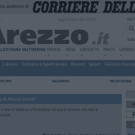
alla audience di
o
Aggiornato alle 18:55
MET
Sab
ALDICHIANA
VALTIBERINA
FIRENZE
SIENA
GROSSETO
PRATO
LIVORNO
Lavoro
Cultura e Spettacolo
Eventi
Sport
Giostra Sarac
ENTINO
VALDARNO
VALDICHIANA
 di Marco Celati
vive in Valdera, a Pontedera. Gli piace scrivere, ma non è
scrive.
Q