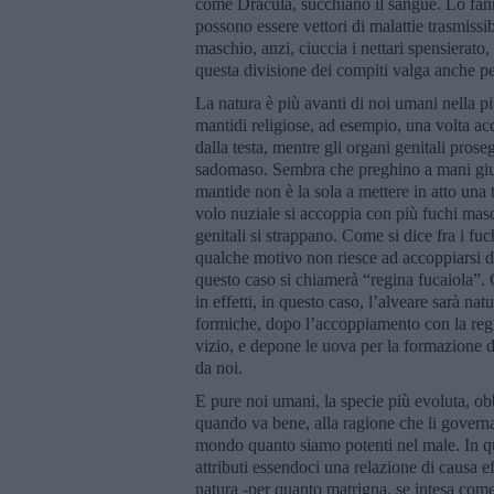
come Dracula, succhiano il sangue. Lo fann
possono essere vettori di malattie trasmissi
maschio, anzi, ciuccia i nettari spensierato,
questa divisione dei compiti valga anche pe
La natura è più avanti di noi umani nella pi
mantidi religiose, ad esempio, una volta ac
dalla testa, mentre gli organi genitali pr
sadomaso. Sembra che preghino a mani giunt
mantide non è la sola a mettere in atto una t
volo nuziale si accoppia con più fuchi ma
genitali si strappano. Come si dice fra i fuc
qualche motivo non riesce ad accoppiarsi d
questo caso si chiamerà “regina fucaiola”. C
in effetti, in questo caso, l’alveare sarà na
formiche, dopo l’accoppiamento con la regi
vizio, e depone le uova per la formazione 
da noi.
E pure noi umani, la specie più evoluta, ob
quando va bene, alla ragione che li gover
mondo quanto siamo potenti nel male. In que
attributi essendoci una relazione di causa ef
natura -per quanto matrigna, se intesa come 