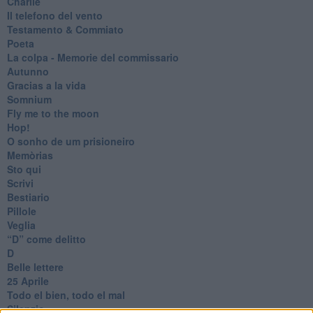
Charlie
Il telefono del vento
Testamento & Commiato
Poeta
​La colpa - Memorie del commissario
Autunno
Gracias a la vida
Somnium
Fly me to the moon
Hop!
O sonho de um prisioneiro
Memòrias
Sto qui
Scrivi
Bestiario
Pillole
Veglia
​“D” come delitto
D
Belle lettere
25 Aprile
Todo el bien, todo el mal
Silenzio