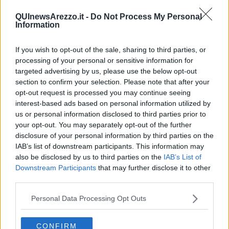
Le parole
QUInewsArezzo.it -
Do Not Process My Personal
​L’Australiana
Information
Le stelle del jazz
Vita & morte
Auguri
If you wish to opt-out of the sale, sharing to third parties, or
Moro
processing of your personal or sensitive information for
Passanti
targeted advertising by us, please use the below opt-out
Continuando, la nonna e il carretto
section to confirm your selection. Please note that after your
Metaverso smart
opt-out request is processed you may continue seeing
Fiamme
interest-based ads based on personal information utilized by
Anzi
us or personal information disclosed to third parties prior to
Confessioni autoreferenziali
your opt-out. You may separately opt-out of the further
Utopie
disclosure of your personal information by third parties on the
Estate
IAB’s list of downstream participants. This information may
Il lago
also be disclosed by us to third parties on the
IAB’s List of
Il diluvio
Downstream Participants
that may further disclose it to other
La classe
third parties.
Pensieri incoerenti
Dal balcone
Personal Data Processing Opt Outs
Insomnia
Il guardiano
Lo sgombero
CONFIRM