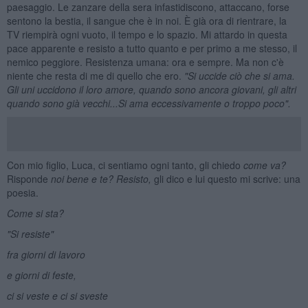
paesaggio. Le zanzare della sera infastidiscono, attaccano, forse
sentono la bestia, il sangue che è in noi. È già ora di rientrare, la
TV riempirà ogni vuoto, il tempo e lo spazio. Mi attardo in questa
pace apparente e resisto a tutto quanto e per primo a me stesso, il
nemico peggiore. Resistenza umana: ora e sempre. Ma non c'è
niente che resta di me di quello che ero.
"Si uccide ciò che si ama.
Gli uni uccidono il loro amore, quando sono ancora giovani, gli altri
quando sono gi
à
vecchi...Si ama eccessivamente o troppo poco".
Con mio figlio, Luca, ci sentiamo ogni tanto, gli chiedo
come va?
Risponde
noi bene e te? Resisto,
gli dico e lui questo mi scrive: una
poesia.
Come si sta?
"Si resiste"
fra giorni di lavoro
e giorni di feste,
ci si veste e ci si sveste