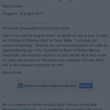
Marco Celati
Treggiaia, 18 giugno 2016
_______________________
"Si resiste" poesia/filastrocca di Luca Celati.
"
Each man k
ills t
he t
hing he loves", si uccide ciò che si ama, è tratta
da "
A Ballad of Reading Gaol" di Oscar Wilde, "La ballata del
carcere di Reading". Divenne una canzone interpretata nel 1982 da
Jeanne Moreau per il film "
Querelle de Brest" di Rainer Werner
Fassbinder, dal romanzo omonimo di Jean Genet. Ne è stato tratto
un video con le scene di "Ascensore per il patibolo" di Louis Malle
che la diva francese interpretò nel 1957.
Marco Celati
Se vuoi leggere le notizie principali della Toscana iscriviti alla
Newsletter QUInews - ToscanaMedia.
Arriva gratis tutti i giorni