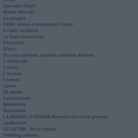
I pensieri fragili
Strada facendo
La pioggia
FINAL Adeus commissario Favati
Il cigno serpente
Le feste comandate
Il focolare
Giorni.
Di cosa parliamo, quando parliamo d'amore
L'ultima età
Il salice
L'Annina
L'amore
I poeti
De mente
Il pensionato
Malinconie
Quaresima
LA BIONDA DI SOIANA Memorie del Celati giovane
I palloncini
GLI ULTIMI - Ecco cinque
Trekking urbano