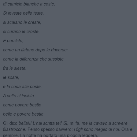
di camicie bianche a coste.
Si investe nelle teste,
si scalano le creste,
si curano le croste.
E persiste,
come un fiatone dopo le rincorse;
come la differenza che sussiste
fra le sieste,
le soste,
e la coda alle poste.
A volte si insiste
come povere bestie
belle e povere bestie
.
Gli dico
bella!!! L'hai scritta te?
Sì,
mi fa,
me la cavavo a scrivere
filastrocche
. Penso spesso davvero:
i figli sono meglio di noi.
Ora e
sempre. La notte ha portato una pioggia leggera.