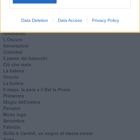
Erodoto e Tucidide
Il padre della storia
Pensieri brevi
L'evoluzione della specie
Data Deletion
Data Access
Privacy Policy
Il servizio
Riflessioni
L'Oscuro
Generazioni
Cristobal
Il paese dei balocchi
Ciò che resta
La balena
Vittorio
La bufera
Il mago, la pera e il Bar la Posta
Primavera
Elogio dell'ombra
Pensieri
Mono logo
Settembre
Fabrizia
​Scilla & Cariddi, un sogno di mezza estate
Anna