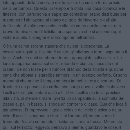
lato opposto della camera e del terrazzo. La cucina torna presto
nella penombra. Questa un tempo era stata una casa colonica e le
finestre, con parsimonia e sapienza contadina, erano distribuite per
mantenere l'abitazione al riparo dal gelo dell'inverno e dall'afa
dell'estate. A volte penso che la vita sia come quella stanza: una
breve illuminazione di felicità, una speranza che si accende ogni
volta e subito si spegne e si ricompone nell'ombra.
C'è una calma serena stasera che quieta la coscienza. La
coscienza inquieta. Il vento è calato, gli olivi sono fermi, aspettano il
buio. Anche le nubi sembrano ferme, appoggiate sulla collina. La
luna è apparsa bassa sul colle, rotonda e bianca, maculata dai
crateri. Se non fosse per il rumore di fondo della strada e qualche
cane che abbaia si starebbe immersi in un silenzio perfetto. Ci sono
momenti che anche il tempo sembra immobile: ora è sempre. Di
fronte c'e un paese sulla collina che sorge dove la valle risale verso
i colli azzurri, più lontani e più alti. Oltre i colli e più in là, precluso
alla vista, si stende il mare. Svetta un campanile sulla sommità del
paese e, più in basso, si snoda un contorno di case. Qualche luce è
già accesa. D'improvviso il grigio celeste del cielo è solcato da un
volo di uccelli: vengono a stormi, si librano alti, vanno verso il
tramonto. Via via se ne ode il richiamo. L'aria è fresca. Me ne sto
qui, sul terrazzo: leggevo, pensavo a niente, guardavo le cose, il