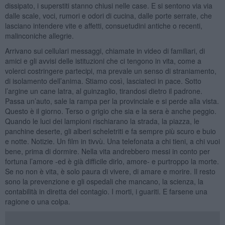
dissipato, i superstiti stanno chiusi nelle case. E si sentono via via
dalle scale, voci, rumori e odori di cucina, dalle porte serrate, che
lasciano intendere vite e affetti, consuetudini antiche o recenti,
malinconiche allegrie.
Arrivano sui cellulari messaggi, chiamate in video di familiari, di
amici e gli avvisi delle istituzioni che ci tengono in vita, come a
volerci costringere partecipi, ma prevale un senso di straniamento,
di isolamento dell’anima. Stiamo così, lasciateci in pace. Sotto
l’argine un cane latra, al guinzaglio, tirandosi dietro il padrone.
Passa un’auto, sale la rampa per la provinciale e si perde alla vista.
Questo è il giorno. Terso o grigio che sia e la sera è anche peggio.
Quando le luci dei lampioni rischiarano la strada, la piazza, le
panchine deserte, gli alberi scheletriti e fa sempre più scuro e buio
e notte. Notizie. Un film in tivvù. Una telefonata a chi tieni, a chi vuoi
bene, prima di dormire. Nella vita andrebbero messi in conto per
fortuna l’amore -ed è già difficile dirlo, amore- e purtroppo la morte.
Se no non è vita, è solo paura di vivere, di amare e morire. Il resto
sono la prevenzione e gli ospedali che mancano, la scienza, la
contabilità in diretta del contagio. I morti, i guariti. E farsene una
ragione o una colpa.