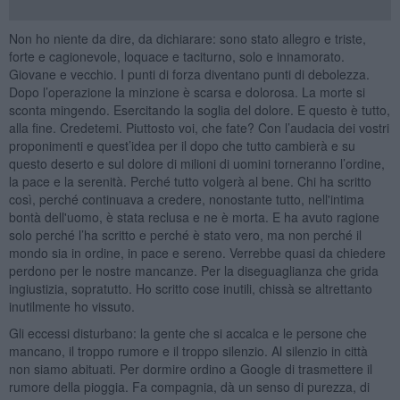
Non ho niente da dire, da dichiarare: sono stato allegro e triste,
forte e cagionevole, loquace e taciturno, solo e innamorato.
Giovane e vecchio. I punti di forza diventano punti di debolezza.
Dopo l’operazione la minzione è scarsa e dolorosa. La morte si
sconta mingendo. Esercitando la soglia del dolore. E questo è tutto,
alla fine. Credetemi. Piuttosto voi, che fate? Con l’audacia dei vostri
proponimenti e quest’idea per il dopo che tutto cambierà e su
questo deserto e sul dolore di milioni di uomini torneranno l’ordine,
la pace e la serenità. Perché tutto volgerà al bene. Chi ha scritto
così, perché continuava a credere, nonostante tutto, nell'intima
bontà dell'uomo, è stata reclusa e ne è morta. E ha avuto ragione
solo perché l’ha scritto e perché è stato vero, ma non perché il
mondo sia in ordine, in pace e sereno. Verrebbe quasi da chiedere
perdono per le nostre mancanze. Per la diseguaglianza che grida
ingiustizia, sopratutto. Ho scritto cose inutili, chissà se altrettanto
inutilmente ho vissuto.
Gli eccessi disturbano: la gente che si accalca e le persone che
mancano, il troppo rumore e il troppo silenzio. Al silenzio in città
non siamo abituati. Per dormire ordino a Google di trasmettere il
rumore della pioggia. Fa compagnia, dà un senso di purezza, di