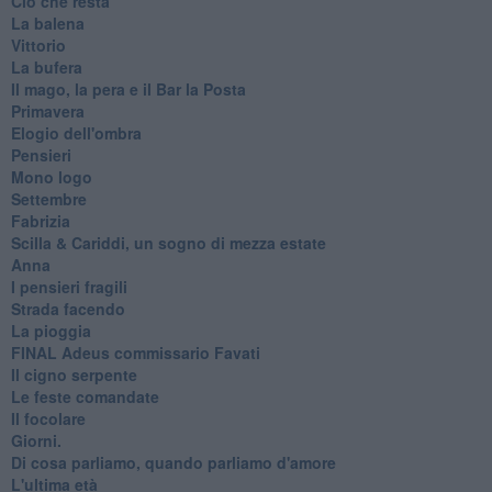
Ciò che resta
La balena
Vittorio
La bufera
Il mago, la pera e il Bar la Posta
Primavera
Elogio dell'ombra
Pensieri
Mono logo
Settembre
Fabrizia
​Scilla & Cariddi, un sogno di mezza estate
Anna
I pensieri fragili
Strada facendo
La pioggia
FINAL Adeus commissario Favati
Il cigno serpente
Le feste comandate
Il focolare
Giorni.
Di cosa parliamo, quando parliamo d'amore
L'ultima età