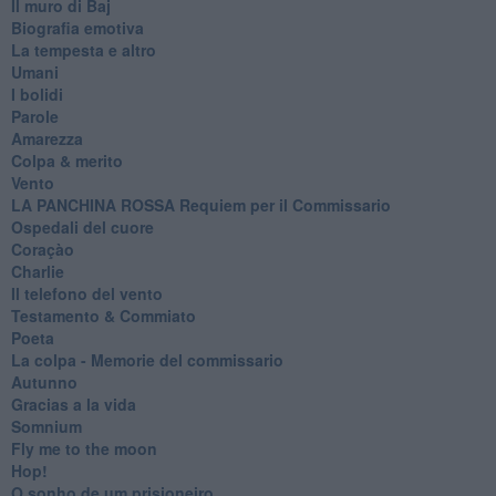
Il muro di Baj
Biografia emotiva
La tempesta e altro
Umani
I bolidi
Parole
Amarezza
Colpa & merito
Vento
​LA PANCHINA ROSSA Requiem per il Commissario
Ospedali del cuore
Coraçào
Charlie
Il telefono del vento
Testamento & Commiato
Poeta
​La colpa - Memorie del commissario
Autunno
Gracias a la vida
Somnium
Fly me to the moon
Hop!
O sonho de um prisioneiro