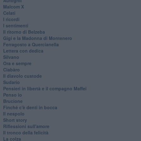
Autogrill
Malcom X
Celati
I ricordi
I sentimenti
Il ritorno di Belzeba
Gigi e la Madonna di Montenero
Ferragosto a Quercianella
Lettera con dedica
Silvano
Ora e sempre
Ciabàro
Il diavolo custode
Sudario
Pensieri in libertà e il compagno Maffei
Penso io
Brucione
Finché c'è denti in bocca
Il nespolo
Short story
Riflessioni sull'amore
Il tronco della felicità
La colza