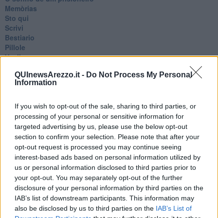
Memòrias
Sto qui
Scrivi
Bestiario
Pillole
Veglia
​“D” come delitto
QUInewsArezzo.it -
Do Not Process My Personal
D
Information
Belle lettere
25 Aprile
Todo el bien, todo el mal
If you wish to opt-out of the sale, sharing to third parties, or
Silenzio
processing of your personal or sensitive information for
Le parole
targeted advertising by us, please use the below opt-out
​L’Australiana
section to confirm your selection. Please note that after your
Le stelle del jazz
opt-out request is processed you may continue seeing
Vita & morte
interest-based ads based on personal information utilized by
Auguri
us or personal information disclosed to third parties prior to
Moro
your opt-out. You may separately opt-out of the further
Passanti
disclosure of your personal information by third parties on the
Continuando, la nonna e il carretto
IAB’s list of downstream participants. This information may
Metaverso smart
also be disclosed by us to third parties on the
IAB’s List of
Fiamme