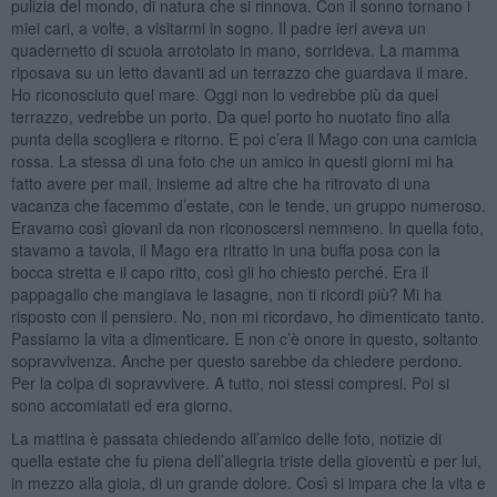
pulizia del mondo, di natura che si rinnova. Con il sonno tornano i
miei cari, a volte, a visitarmi in sogno. Il padre ieri aveva un
quadernetto di scuola arrotolato in mano, sorrideva. La mamma
riposava su un letto davanti ad un terrazzo che guardava il mare.
Ho riconosciuto quel mare. Oggi non lo vedrebbe più da quel
terrazzo, vedrebbe un porto. Da quel porto ho nuotato fino alla
punta della scogliera e ritorno. E poi c’era il Mago con una camicia
rossa. La stessa di una foto che un amico in questi giorni mi ha
fatto avere per mail, insieme ad altre che ha ritrovato di una
vacanza che facemmo d’estate, con le tende, un gruppo numeroso.
Eravamo così giovani da non riconoscersi nemmeno. In quella foto,
stavamo a tavola, il Mago era ritratto in una buffa posa con la
bocca stretta e il capo ritto, così gli ho chiesto perché. Era il
pappagallo che mangiava le lasagne, non ti ricordi più? Mi ha
risposto con il pensiero. No, non mi ricordavo, ho dimenticato tanto.
Passiamo la vita a dimenticare. E non c’è onore in questo, soltanto
sopravvivenza. Anche per questo sarebbe da chiedere perdono.
Per la colpa di sopravvivere. A tutto, noi stessi compresi. Poi si
sono accomiatati ed era giorno.
La mattina è passata chiedendo all’amico delle foto, notizie di
quella estate che fu piena dell’allegria triste della gioventù e per lui,
in mezzo alla gioia, di un grande dolore. Così si impara che la vita e