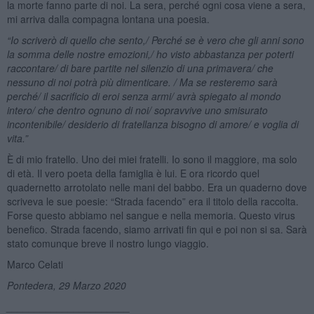
la morte fanno parte di noi. La sera, perché ogni cosa viene a sera,
mi arriva dalla compagna lontana una poesia.
“
Io scriverò di quello che sento,/ Perch
é
se è vero che gli anni sono
la somma delle nostre emozioni,/ ho visto abbastanza per poterti
raccontare/ di bare partite nel silenzio di una primavera/ che
nessuno di noi potrà più dimenticare. / Ma se resteremo sarà
perch
é
/ il sacrificio di eroi senza armi/ avrà spiegato al mondo
intero/ che dentro ognuno di noi/ sopravvive uno smisurato
incontenibile/ desiderio di fratellanza bisogno di amore/ e voglia di
vita.”
È di mio fratello. Uno dei miei fratelli. Io sono il maggiore, ma solo
di età. Il vero poeta della famiglia è lui. E ora ricordo quel
quadernetto arrotolato nelle mani del babbo. Era un quaderno dove
scriveva le sue poesie: “Strada facendo” era il titolo della raccolta.
Forse questo abbiamo nel sangue e nella memoria. Questo virus
benefico. Strada facendo, siamo arrivati fin qui e poi non si sa. Sarà
stato comunque breve il nostro lungo viaggio.
Marco Celati
Pontedera, 29 Marzo 2020
______________________