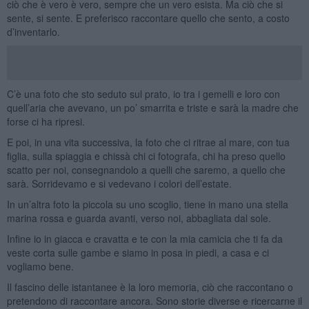
ciò che è vero è vero, sempre che un vero esista. Ma ciò che si
sente, si sente. E preferisco raccontare quello che sento, a costo
d’inventarlo.
C’è una foto che sto seduto sul prato, io tra i gemelli e loro con
quell’aria che avevano, un po’ smarrita e triste e sarà la madre che
forse ci ha ripresi.
E poi, in una vita successiva, la foto che ci ritrae al mare, con tua
figlia, sulla spiaggia e chissà chi ci fotografa, chi ha preso quello
scatto per noi, consegnandolo a quelli che saremo, a quello che
sarà. Sorridevamo e si vedevano i colori dell’estate.
In un’altra foto la piccola su uno scoglio, tiene in mano una stella
marina rossa e guarda avanti, verso noi, abbagliata dal sole.
Infine io in giacca e cravatta e te con la mia camicia che ti fa da
veste corta sulle gambe e siamo in posa in piedi, a casa e ci
vogliamo bene.
Il fascino delle istantanee è la loro memoria, ciò che raccontano o
pretendono di raccontare ancora. Sono storie diverse e ricercarne il