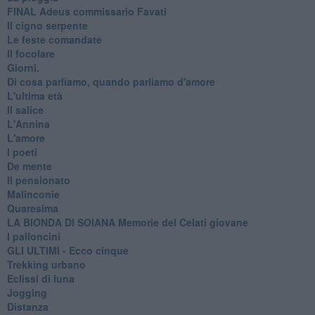
FINAL Adeus commissario Favati
Il cigno serpente
Le feste comandate
Il focolare
Giorni.
Di cosa parliamo, quando parliamo d'amore
L'ultima età
Il salice
L'Annina
L'amore
I poeti
De mente
Il pensionato
Malinconie
Quaresima
LA BIONDA DI SOIANA Memorie del Celati giovane
I palloncini
GLI ULTIMI - Ecco cinque
Trekking urbano
Eclissi di luna
Jogging
Distanza