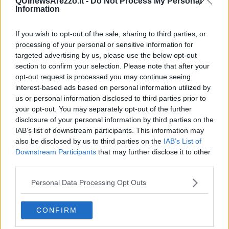
QUInewsArezzo.it -
Do Not Process My Personal
Vita & morte
Information
Auguri
Moro
If you wish to opt-out of the sale, sharing to third parties, or
Passanti
processing of your personal or sensitive information for
Continuando, la nonna e il carretto
targeted advertising by us, please use the below opt-out
Metaverso smart
section to confirm your selection. Please note that after your
Fiamme
opt-out request is processed you may continue seeing
Anzi
Confessioni autoreferenziali
interest-based ads based on personal information utilized by
Utopie
us or personal information disclosed to third parties prior to
Estate
your opt-out. You may separately opt-out of the further
Il lago
disclosure of your personal information by third parties on the
Il diluvio
IAB’s list of downstream participants. This information may
La classe
also be disclosed by us to third parties on the
IAB’s List of
Pensieri incoerenti
Downstream Participants
that may further disclose it to other
Dal balcone
third parties.
Insomnia
Il guardiano
Personal Data Processing Opt Outs
Lo sgombero
Erodoto e Tucidide
Il padre della storia
CONFIRM
Pensieri brevi