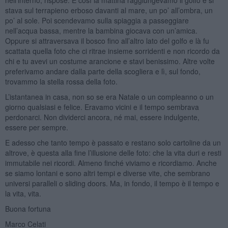
stava sul terrapieno erboso davanti al mare, un po’ all’ombra, un
po’ al sole. Poi scendevamo sulla spiaggia a passeggiare
nell’acqua bassa, mentre la bambina giocava con un’amica.
Oppure si attraversava il bosco fino all’altro lato del golfo e là fu
scattata quella foto che ci ritrae insieme sorridenti e non ricordo da
chi e tu avevi un costume arancione e stavi benissimo. Altre volte
preferivamo andare dalla parte della scogliera e lì, sul fondo,
trovammo la stella rossa della foto.
L’istantanea in casa, non so se era Natale o un compleanno o un
giorno qualsiasi e felice. Eravamo vicini e il tempo sembrava
perdonarci. Non dividerci ancora, né mai, essere indulgente,
essere per sempre.
E adesso che tanto tempo è passato e restano solo cartoline da un
altrove, è questa alla fine l’illusione delle foto: che la vita duri e resti
immutabile nei ricordi. Almeno finché viviamo e ricordiamo. Anche
se siamo lontani e sono altri tempi e diverse vite, che sembrano
universi paralleli o sliding doors. Ma, in fondo, il tempo è il tempo e
la vita, vita.
Buona fortuna
Marco Celati