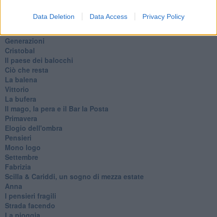
L'evoluzione della specie
Il servizio
Data Deletion
Data Access
Privacy Policy
Riflessioni
L'Oscuro
Generazioni
Cristobal
Il paese dei balocchi
Ciò che resta
La balena
Vittorio
La bufera
Il mago, la pera e il Bar la Posta
Primavera
Elogio dell'ombra
Pensieri
Mono logo
Settembre
Fabrizia
​Scilla & Cariddi, un sogno di mezza estate
Anna
I pensieri fragili
Strada facendo
La pioggia