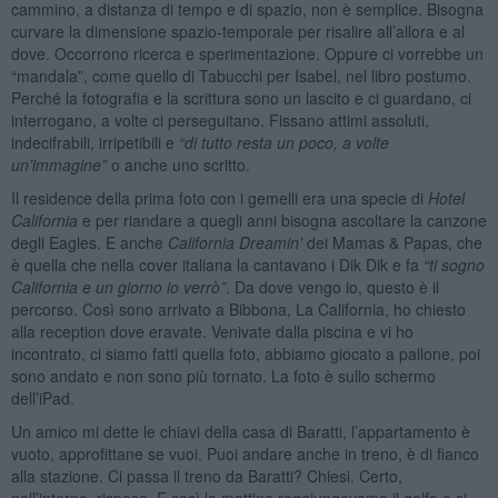
cammino, a distanza di tempo e di spazio, non è semplice. Bisogna
curvare la dimensione spazio-temporale per risalire all’allora e al
dove. Occorrono ricerca e sperimentazione. Oppure ci vorrebbe un
“mandala”, come quello di Tabucchi per Isabel, nel libro postumo.
Perché la fotografia e la scrittura sono un lascito e ci guardano, ci
interrogano, a volte ci perseguitano. Fissano attimi assoluti,
indecifrabili, irripetibili e
“
di tutto resta un poco, a volte
un
’
immagine”
o anche uno scritto.
Il residence della prima foto con i gemelli era una specie di
Hotel
California
e per riandare a quegli anni bisogna ascoltare la canzone
degli Eagles. E anche
California Dreamin
’
dei Mamas & Papas, che
è quella che nella cover italiana la cantavano i Dik Dik e fa
“
ti sogno
California e un giorno io verrò”
. Da dove vengo io, questo è il
percorso. Così sono arrivato a Bibbona, La California, ho chiesto
alla reception dove eravate. Venivate dalla piscina e vi ho
incontrato, ci siamo fatti quella foto, abbiamo giocato a pallone, poi
sono andato e non sono più tornato. La foto è sullo schermo
dell’iPad.
Un amico mi dette le chiavi della casa di Baratti, l’appartamento è
vuoto, approfittane se vuoi. Puoi andare anche in treno, è di fianco
alla stazione. Ci passa il treno da Baratti? Chiesi. Certo,
nell’interno, rispose. E così la mattina raggiungevamo il golfo e si