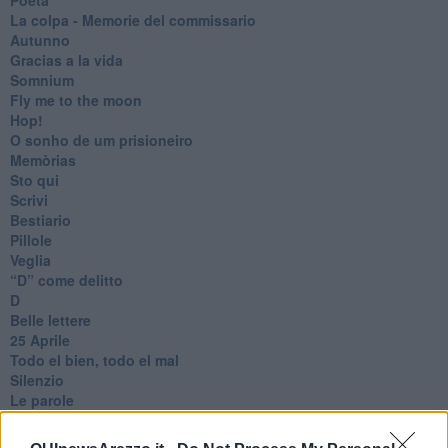
​La colpa - Memorie del commissario
Autunno
Gracias a la vida
Somnium
Fly me to the moon
Hop!
O sonho de um prisioneiro
Memòrias
Sto qui
Scrivi
Bestiario
Pillole
Veglia
​“D” come delitto
D
Belle lettere
25 Aprile
Todo el bien, todo el mal
Silenzio
Le parole
​L’Australiana
Le stelle del jazz