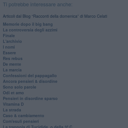
Ti potrebbe interessare anche:
Articoli dal Blog “Racconti della domenica” di Marco Celati
Memorie dopo il big bang
La controversia degli azzimi
Finale
L'archivio
I nomi
Essere
Res rebus
De mente
La marcia
Confessioni del pappagallo
Ancora pensieri & disordine
Sono solo parole
Odi et amo
Pensieri in disordine sparso
Vitamina D
La strada
Caso & cambiamento
Com'esuli pensieri
La trappola di Tucidide, o della 3ª C