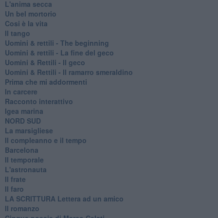
L'anima secca
Un bel mortorio
Cosi è la vita
Il tango
​Uomini & rettili - The beginning
​Uomini & rettili - La fine del geco
Uomini & Rettili - Il geco
Uomini & Rettili - Il ramarro smeraldino
Prima che mi addormenti
In carcere
Racconto interattivo
Igea marina
​NORD SUD
La marsigliese
Il compleanno e il tempo
Barcelona
Il temporale
L'astronauta
Il frate
Il faro
​LA SCRITTURA Lettera ad un amico
Il romanzo
Cinque poesie di Marco Celati