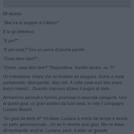
Mi diceva:
"Stai tra lo stopper e il libero!
"
E io gli chiedevo:
"E
poi?"
"E poi cosa?"
Era un uomo di poche parole.
"Cosa devo fare?"
.
"Come, cosa devi fare?"
Rispondeva
"mettila dentro, no ?!"
Un'indicazione chiara che mi limitavo ad eseguire. Entrai a metà
campionato: dieci partite, dieci reti. A volte cosa vuol dire avere
buoni maestri...Quando marcavo alzavo il pugno al cielo.
Arrivammo secondi e fummo promossi in seconda categoria. Uno
di questi goal, un gran sinistro da fuori area, lo vide il compagno
Luciano Boschi.
"Un goal da serie A!
"
mi disse. Luciano è morto da tempo e senza
un patto generazionale...chi se lo ricorda quel goal. Me ne stavo
dimenticando anch'io. Luciano, però, è stato un grande