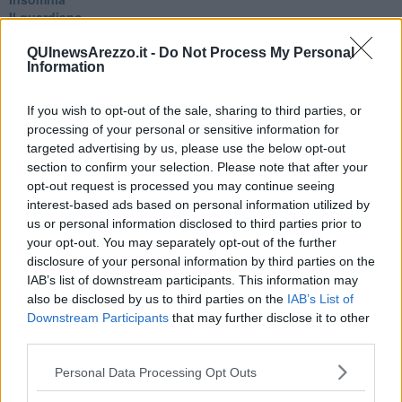
Il guardiano
Lo sgombero
Erodoto e Tucidide
QUInewsArezzo.it -
Do Not Process My Personal
Information
Il padre della storia
Pensieri brevi
L'evoluzione della specie
If you wish to opt-out of the sale, sharing to third parties, or
Il servizio
processing of your personal or sensitive information for
Riflessioni
targeted advertising by us, please use the below opt-out
L'Oscuro
section to confirm your selection. Please note that after your
Generazioni
opt-out request is processed you may continue seeing
Cristobal
interest-based ads based on personal information utilized by
Il paese dei balocchi
us or personal information disclosed to third parties prior to
Ciò che resta
your opt-out. You may separately opt-out of the further
La balena
disclosure of your personal information by third parties on the
Vittorio
IAB’s list of downstream participants. This information may
La bufera
also be disclosed by us to third parties on the
IAB’s List of
Il mago, la pera e il Bar la Posta
Downstream Participants
that may further disclose it to other
Primavera
third parties.
Elogio dell'ombra
Pensieri
Personal Data Processing Opt Outs
Mono logo
Settembre