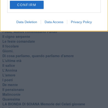
Fabrizia
CONFIRM
​Scilla & Cariddi, un sogno di mezza estate
Anna
I pensieri fragili
Strada facendo
Data Deletion
Data Access
Privacy Policy
La pioggia
FINAL Adeus commissario Favati
Il cigno serpente
Le feste comandate
Il focolare
Giorni.
Di cosa parliamo, quando parliamo d'amore
L'ultima età
Il salice
L'Annina
L'amore
I poeti
De mente
Il pensionato
Malinconie
Quaresima
LA BIONDA DI SOIANA Memorie del Celati giovane