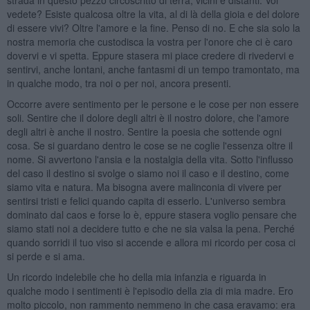
vedete? Esiste qualcosa oltre la vita, al di là della gioia e del dolore
di essere vivi? Oltre l'amore e la fine. Penso di no. E che sia solo la
nostra memoria che custodisca la vostra per l'onore che ci è caro
dovervi e vi spetta. Eppure stasera mi piace credere di rivedervi e
sentirvi, anche lontani, anche fantasmi di un tempo tramontato, ma
in qualche modo, tra noi o per noi, ancora presenti.
Occorre avere sentimento per le persone e le cose per non essere
soli. Sentire che il dolore degli altri è il nostro dolore, che l'amore
degli altri è anche il nostro. Sentire la poesia che sottende ogni
cosa. Se si guardano dentro le cose se ne coglie l'essenza oltre il
nome. Si avvertono l'ansia e la nostalgia della vita. Sotto l'influsso
del caso il destino si svolge o siamo noi il caso e il destino, come
siamo vita e natura. Ma bisogna avere malinconia di vivere per
sentirsi tristi e felici quando capita di esserlo. L'universo sembra
dominato dal caos e forse lo è, eppure stasera voglio pensare che
siamo stati noi a decidere tutto e che ne sia valsa la pena. Perché
quando sorridi il tuo viso si accende e allora mi ricordo per cosa ci
si perde e si ama.
Un ricordo indelebile che ho della mia infanzia e riguarda in
qualche modo i sentimenti è l'episodio della zia di mia madre. Ero
molto piccolo, non rammento nemmeno in che casa eravamo: era