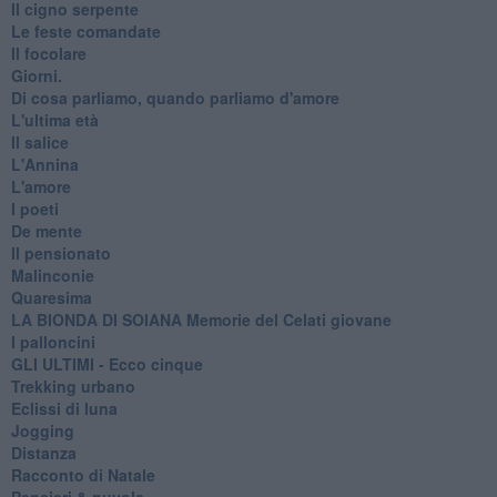
Il cigno serpente
Le feste comandate
Il focolare
Giorni.
Di cosa parliamo, quando parliamo d'amore
L'ultima età
Il salice
L'Annina
L'amore
I poeti
De mente
Il pensionato
Malinconie
Quaresima
LA BIONDA DI SOIANA Memorie del Celati giovane
I palloncini
GLI ULTIMI - Ecco cinque
Trekking urbano
Eclissi di luna
Jogging
Distanza
Racconto di Natale
Pensieri & nuvole