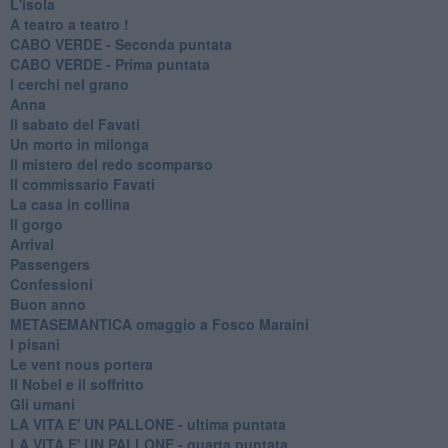
L'isola
A teatro a teatro !
CABO VERDE - Seconda puntata
CABO VERDE - Prima puntata
I cerchi nel grano
Anna
Il sabato del Favati
Un morto in milonga
Il mistero del redo scomparso
Il commissario Favati
La casa in collina
Il gorgo
Arrival
Passengers
Confessioni
Buon anno
METASEMANTICA omaggio a Fosco Maraini
I pisani
Le vent nous portera
Il Nobel e il soffritto
Gli umani
LA VITA E' UN PALLONE - ultima puntata
LA VITA E' UN PALLONE - quarta puntata