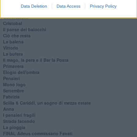
Riflessioni
Data Deletion
Data Access
Privacy Policy
L'Oscuro
Generazioni
Cristobal
Il paese dei balocchi
Ciò che resta
La balena
Vittorio
La bufera
Il mago, la pera e il Bar la Posta
Primavera
Elogio dell'ombra
Pensieri
Mono logo
Settembre
Fabrizia
​Scilla & Cariddi, un sogno di mezza estate
Anna
I pensieri fragili
Strada facendo
La pioggia
FINAL Adeus commissario Favati