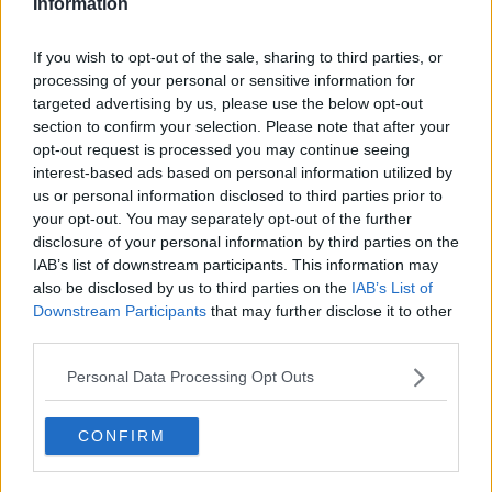
Auguri
Information
Moro
Passanti
If you wish to opt-out of the sale, sharing to third parties, or
Continuando, la nonna e il carretto
processing of your personal or sensitive information for
Metaverso smart
targeted advertising by us, please use the below opt-out
Fiamme
section to confirm your selection. Please note that after your
Anzi
opt-out request is processed you may continue seeing
Confessioni autoreferenziali
interest-based ads based on personal information utilized by
Utopie
us or personal information disclosed to third parties prior to
Estate
your opt-out. You may separately opt-out of the further
Il lago
disclosure of your personal information by third parties on the
Il diluvio
IAB’s list of downstream participants. This information may
La classe
also be disclosed by us to third parties on the
IAB’s List of
Pensieri incoerenti
Dal balcone
Downstream Participants
that may further disclose it to other
Insomnia
third parties.
Il guardiano
Lo sgombero
Personal Data Processing Opt Outs
Erodoto e Tucidide
Il padre della storia
CONFIRM
Pensieri brevi
L'evoluzione della specie
Il servizio