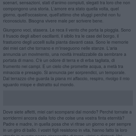
scenari, sensazioni, stati d'animo compiuti, slegati tra loro che non
compongono una storia. L'amore era stato quella volta, quel
giorno, quell'occasione, quell'attimo che sfuggì perché non fu
riconosciuto. Bisogna vivere male per scrivere bene.
Giungono voci, stasera. Le reca il vento che porta la pioggia. Sono
il fruscio degli alberi oscillanti, il sibilo tra le case del borgo, il
frastuono degli uccelli sulla pianta davanti casa. Sono le memorie
dei miei cari che tornano e m'inseguono nelle stanze. L'aria
annuncia un movimento, una novità irrealizzabile da sembrare a
portata di mano. C'è un odore di terra e di erba tagliata, di
frumento nei campi. E un cielo che promette acqua, a metà tra
minaccia e presagio. Si annuncia per sorprendici, un temporale.
Dal terrazzo che guarda la piana mi affaccio, respiro, rivolgo il mio
sguardo miope e distratto sul mondo.
Dove siete affetti, miei cari scomparsi dal mondo? Perché tornate a
sorridermi ancora dalla foto che colse una vostra finta eternità?
Padre e madre, in quella posa che vi ritrae un giorno e per sempre
in un giro di ballo. I vostri figli resistono in vita, hanno fatto la loro
strada in questo pezzo circoscritto di terra, vicini e distanti. Voi