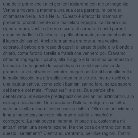
una delle prime che i miei genitori abitarono con me primogenito.
Venne a trovare la mamma una sua cara parente, mi pare si
chiamasse Nella, la zia Nella.
"Questo è Marco"
la mamma mi
presentò, probabilmente con malcelato orgoglio. La zia era una
signora mora, vestita di nero e scura di carnato. I nostri parenti
erano contadini in Calcinaia, la pelle abbrunata, esposta al sole per
il lavoro dei campi. Anche la mamma era bruna, ma vestiva
colorato, il babbo era rosso di capelli e lattato di pelle e io biondo e
chiaro, come furono sorella e fratelli che vennero poi. Eravamo
cittadini: impiegato il babbo, alla Piaggio e la mamma commessa in
farmacia. Tutto questo lo seppi dopo o ne ebbi coscienza da
grande. La zia mi venne incontro, magari per farmi i complimenti e
io molto piccolo, ma già sufficientemente citrullo, me ne uscii con
una battuta cattiva, come solo i bambini sanno fare, senza sapere
del bene e del male.
"Pussa via!"
le dissi. Due parole che
denotavano un'evidente predisposizione dell'animo all'incontro, allo
sviluppo relazionale. Una reazione d'istinto, maligna in cui altre
volte nella vita mi sarei con successo esibito. Oltre che un'evidente,
innata maleducazione che mia madre subito s'incaricò di
correggere. La mia povera mamma, in pace sia, costernata mi
impartì infatti una severa lezione. Ma che cosa c'entrano con tutto
questo i sentimenti? C'entrano, c'entrano, per due ragioni. Partirò