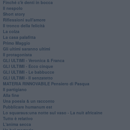
Finché c'è denti in bocca
Il nespolo
Short story
Riflessioni sull'amore
Il tronco della felicità
La colza
La casa palafitta
Primo Maggio
Gli ultimi saranno ultimi
Il protagonista
GLI ULTIMI - Veronica & Franca
GLI ULTIMI - Ecco cinque
GLI ULTIMI - Le babbucce
GLI ULTIMI - Il senzatetto
MATERIA RINNOVABILE Pensiero di Pasqua
Il partigiano
Alla fine
Una poesia & un racconto
Pubblicare humanum est
Lo squaraus:una notte sul vaso - La nuit africaine
Tutto è relativo
L'anima secca
Un bel mortorio