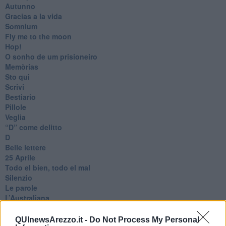
Autunno
Gracias a la vida
Somnium
Fly me to the moon
Hop!
O sonho de um prisioneiro
Memòrias
Sto qui
Scrivi
Bestiario
Pillole
Veglia
​“D” come delitto
D
Belle lettere
25 Aprile
Todo el bien, todo el mal
Silenzio
Le parole
​L’Australiana
Le stelle del jazz
Vita & morte
QUInewsArezzo.it -
Do Not Process My Personal