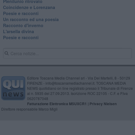
Plenilunio ritrovato
Coincidenze e Lorenzana
Poesie e racconti
Un racconto ed una poesia
Racconto d'inverno
​L'arsella divina
Poesie e racconti
Editore Toscana Media Channel srl - Via Dei Martelli, 8 - 50129
FIRENZE - info@toscanamediachannel.it. TOSCANA MEDIA
NEWS quotidiano on line registrato presso il Tribunale di Firenze
al n. 5935 del 27.09.2013. Iscrizione ROC 22105 - C.F. e P.Iva
0620787048
Fatturazione Elettronica M5UXCR1 |
Privacy Nielsen
Direttore responsabile Marco Migli
Powered by
Aperion.it