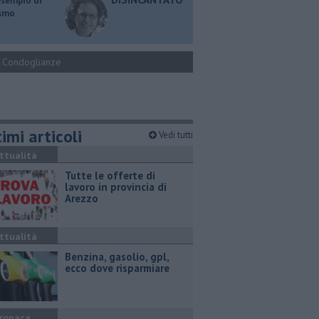
esempio di
ismo
Condoglianze
imi articoli
Vedi tutti
ttualità
​Tutte le offerte di
lavoro in provincia di
Arezzo
ttualità
​Benzina, gasolio, gpl,
ecco dove risparmiare
ronaca