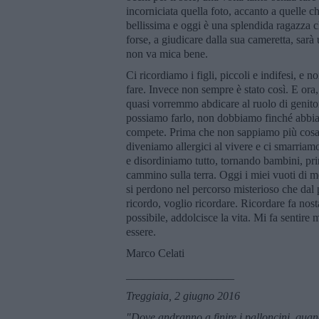
incorniciata quella foto, accanto a quelle ch
bellissima e oggi è una splendida ragazza ch
forse, a giudicare dalla sua cameretta, sarà
non va mica bene.
Ci ricordiamo i figli, piccoli e indifesi, e
fare. Invece non sempre è stato così. E ora,
quasi vorremmo abdicare al ruolo di genitor
possiamo farlo, non dobbiamo finché abbiamo
compete. Prima che non sappiamo più cosa 
diveniamo allergici al vivere e ci smarriamo
e disordiniamo tutto, tornando bambini, pr
cammino sulla terra. Oggi i miei vuoti di m
si perdono nel percorso misterioso che dal
ricordo, voglio ricordare. Ricordare fa nost
possibile, addolcisce la vita. Mi fa sentire
essere.
Marco Celati
___________________
Treggiaia, 2 giugno 2016
"Dove andranno a finire i palloncini, qu