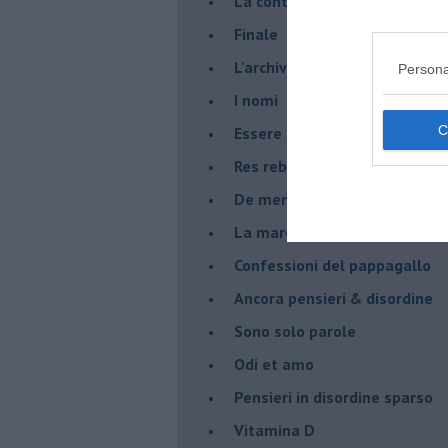
La controversia degli azzimi
Finale
L'archivio
Persona
I nomi
Essere
Res rebus
De mente
La marcia
Confessioni del pappagallo
Ancora pensieri & disordine
Sono solo parole
Odi et amo
Pensieri in disordine sparso
Vitamina D