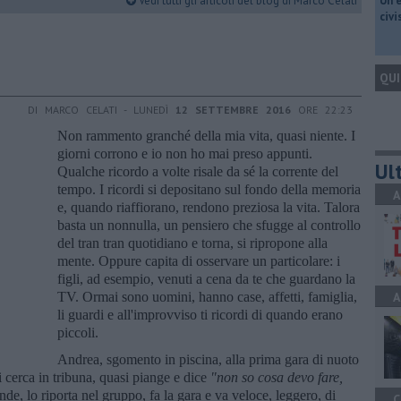
Vedi tutti gli articoli del blog di Marco Celati
​Un 
civ
QUI
DI MARCO CELATI - LUNEDÌ
12 SETTEMBRE 2016
ORE 22:23
Non rammento granché della mia vita, quasi niente. I
giorni corrono e io non ho mai preso appunti.
Ult
Qualche ricordo a volte risale da sé la corrente del
tempo. I ricordi si depositano sul fondo della memoria
A
e, quando riaffiorano, rendono preziosa la vita. Talora
basta un nonnulla, un pensiero che sfugge al controllo
del tran tran quotidiano e torna, si ripropone alla
mente. Oppure capita di osservare un particolare: i
figli, ad esempio, venuti a cena da te che guardano la
TV. Ormai sono uomini, hanno case, affetti, famiglia,
A
li guardi e all'improvviso ti ricordi di quando erano
piccoli.
Andrea, sgomento in piscina, alla prima gara di nuoto
i cerca in tribuna, quasi piange e dice
"non so cosa devo fare,
rende, lo riporta nel gruppo, fa la gara e va veloce, leggero, di
C