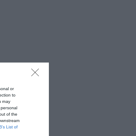
sonal or
ection to
ou may
 personal
out of the
 downstream
B’s List of