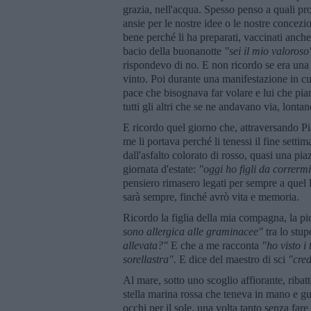
grazia, nell'acqua. Spesso penso a quali pr
ansie per le nostre idee o le nostre concezion
bene perché li ha preparati, vaccinati anche 
bacio della buonanotte
"sei il mio valoroso
rispondevo di no. E non ricordo se era una
vinto. Poi durante una manifestazione in cu
pace che bisognava far volare e lui che pia
tutti gli altri che se ne andavano via, lonta
E ricordo quel giorno che, attraversando P
me li portava perché li tenessi il fine sett
dall'asfalto colorato di rosso, quasi una pi
giornata d'estate:
"oggi ho figli da corrermi
pensiero rimasero legati per sempre a quel 
sarà sempre, finché avrò vita e memoria.
Ricordo la figlia della mia compagna, la pi
sono allergica alle graminacee"
tra lo stu
allevata?"
E che a me racconta
"ho visto i
sorellastra".
E dice del maestro di sci
"cre
Al mare, sotto uno scoglio affiorante, ribat
stella marina rossa che teneva in mano e gu
occhi per il sole, una volta tanto senza far