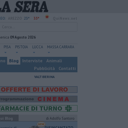
23°
35°
EO:
AREZZO
QuiNews.net
enica
09 Agosto 2026
PISA
PISTOIA
LUCCA
MASSA CARRARA
ino
Blog
Interviste
Animali
Pubblicità
Contatti
VALTIBERINA
ui Blog
di Adolfo Santoro
DISINCANTATO