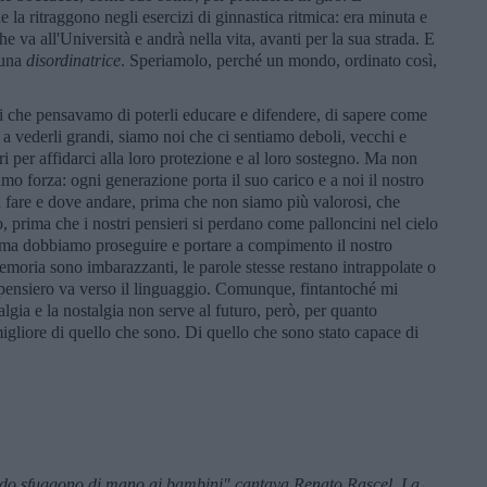
e la ritraggono negli esercizi di ginnastica ritmica: era minuta e
e va all'Università e andrà nella vita, avanti per la sua strada. E
 una
disordinatrice
. Speriamolo, perché un mondo, ordinato così,
 noi che pensavamo di poterli educare e difendere, di sapere come
 a vederli grandi, siamo noi che ci sentiamo deboli, vecchi e
i per affidarci alla loro protezione e al loro sostegno. Ma non
 forza: ogni generazione porta il suo carico e a noi il nostro
fare e dove andare, prima che non siamo più valorosi, che
, prima che i nostri pensieri si perdano come palloncini nel cielo
ima dobbiamo proseguire e portare a compimento il nostro
emoria sono imbarazzanti, le parole stesse restano intrappolate o
 pensiero va verso il linguaggio. Comunque, fintantoché mi
algia e la nostalgia non serve al futuro, però, per quanto
 migliore di quello che sono. Di quello che sono stato capace di
ando sfuggono di mano ai bambini" cantava Renato Rascel. La