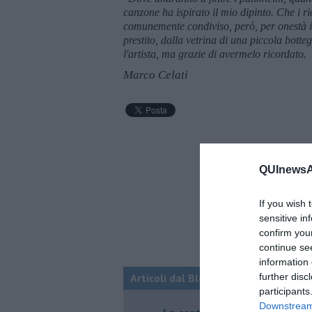
canzone ha ispirato il mio dipinto. Che i ri
comunemente condiviso, però, per onestà int
prestito, dalla vetrina di una piccola botte
l'artista, ma grazie di avermelo ricordato.
Marco Celati
QUInewsAr
If you wish 
sensitive in
confirm you
continue se
information 
Articoli dal Blog “Racconti della do
further disc
participants
Downstream 