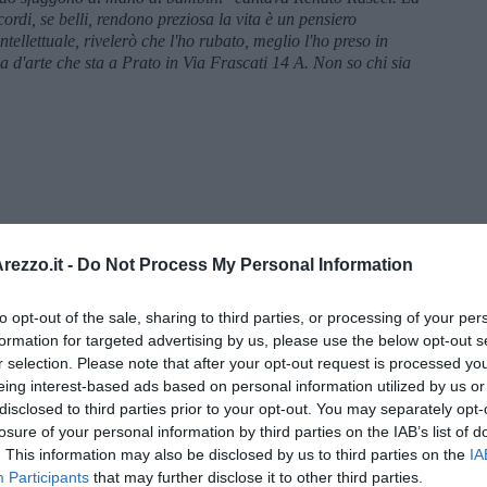
cordi, se belli, rendono preziosa la vita è un pensiero
ellettuale, rivelerò che l'ho rubato, meglio l'ho preso in
ga d'arte che sta a Prato in Via Frascati 14 A. Non so chi sia
ezzo.it -
Do Not Process My Personal Information
to opt-out of the sale, sharing to third parties, or processing of your per
formation for targeted advertising by us, please use the below opt-out s
r selection. Please note that after your opt-out request is processed y
eing interest-based ads based on personal information utilized by us or
disclosed to third parties prior to your opt-out. You may separately opt-
menica” di Marco Celati
losure of your personal information by third parties on the IAB’s list of
. This information may also be disclosed by us to third parties on the
IA
Participants
that may further disclose it to other third parties.