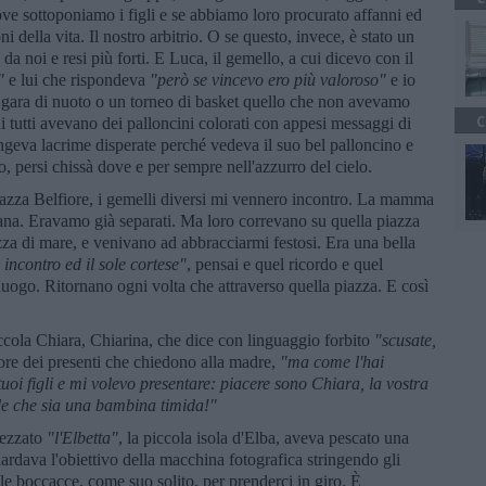
ove sottoponiamo i figli e se abbiamo loro procurato affanni ed
i della vita. Il nostro arbitrio. O se questo, invece, è stato un
da noi e resi più forti. E Luca, il gemello, a cui dicevo con il
"
e lui che rispondeva
"però se vincevo ero più valoroso"
e io
 gara di nuoto o un torneo di basket quello che non avevamo
C
i tutti avevano dei palloncini colorati con appesi messaggi di
ngeva lacrime disperate perché vedeva il suo bel palloncino e
no, persi chissà dove e per sempre nell'azzurro del cielo.
iazza Belfiore, i gemelli diversi mi vennero incontro. La mamma
imana. Eravamo già separati. Ma loro correvano su quella piazza
azza di mare, e venivano ad abbracciarmi festosi. Era una bella
 incontro ed il sole cortese"
, pensai e quel ricordo e quel
luogo. Ritornano ogni volta che attraverso quella piazza. E così
ccola Chiara, Chiarina, che dice con linguaggio forbito
"scusate,
pore dei presenti che chiedono alla madre,
"ma come l'hai
 tuoi figli e mi volevo presentare: piacere sono Chiara, la vostra
de che sia una bambina timida!"
tezzato
"l'Elbetta"
, la piccola isola d'Elba, aveva pescato una
ardava l'obiettivo della macchina fotografica stringendo gli
e le boccacce, come suo solito, per prenderci in giro. È