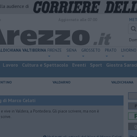
alla audience di
o
Aggiornato alle 07:00
MET
Dom
ALDICHIANA
VALTIBERINA
FIRENZE
SIENA
GROSSETO
PRATO
LIVORNO
Lavoro
Cultura e Spettacolo
Eventi
Sport
Giostra Sarac
ENTINO
VALDARNO
VALDICHIANA
 di Marco Celati
vive in Valdera, a Pontedera. Gli piace scrivere, ma non è
scrive.
Q