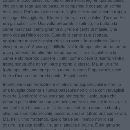
che so una sega quanto basta, in compenso è costato un occhio
della testa. Però senza far dorare l’aglio, che sennò si sente troppo
nel sugo. Ho aggiunto, di tanto in tanto, un cucchiaino d’acqua. E si
era già sul difficile. Una volta preparato il soffritto, ho buttato la
carne macinata: cento grammi di vitello e cento di maiale. Che
sono costati l’altro occhio. Quando la carne sarà scottata,
aggiungere mezzo bicchiere di vino rosso e far rosolare a fuoco
vivo per un po’. Ancora più difficile. Nel frattempo, che per un uomo
è un problema, ho affettato tre pomodori, li ho mischiati con la
carne e sto facendo cuocere il tutto, come diceva la ricetta: venti o
trenta minuti, che non mi pare proprio lo stesso. Ma, in un altro
frattempo, che, sempre per un uomo, rasenta l’impossibile, devo
bollire l’acqua e buttare la pasta. E così faccio.
Intanto vado sul terrazzino e comincio ad apparecchiare: non ho
una tovaglia decente e l’unica passabile non ci dice con i tovaglioli
di carta. L’ombrellone va spostato per coprire il sole, giuro che
prima o poi la sistemo una verandina come si deve sul terrazzo. Le
sedie di ferro bianco sverniciato, che sembrano apposta shabby
chic, ma sono solo vecchie, possono andare. Gli do una spolverata.
Ma, nell’ultimo frattempo, quello fatale se il tempo non lo sai
gestire, la pasta sbolle, il sugo si attacca e brucia. È già tanto se