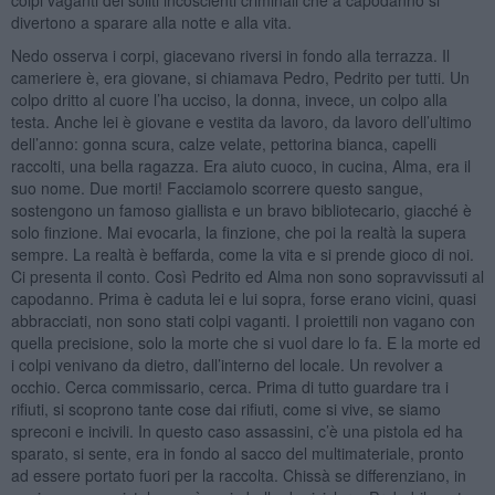
divertono a sparare alla notte e alla vita.
Nedo osserva i corpi, giacevano riversi in fondo alla terrazza. Il
cameriere è, era giovane, si chiamava Pedro, Pedrito per tutti. Un
colpo dritto al cuore l’ha ucciso, la donna, invece, un colpo alla
testa. Anche lei è giovane e vestita da lavoro, da lavoro dell’ultimo
dell’anno: gonna scura, calze velate, pettorina bianca, capelli
raccolti, una bella ragazza. Era aiuto cuoco, in cucina, Alma, era il
suo nome. Due morti! Facciamolo scorrere questo sangue,
sostengono un famoso giallista e un bravo bibliotecario, giacché è
solo finzione. Mai evocarla, la finzione, che poi la realtà la supera
sempre. La realtà è beffarda, come la vita e si prende gioco di noi.
Ci presenta il conto. Così Pedrito ed Alma non sono sopravvissuti al
capodanno. Prima è caduta lei e lui sopra, forse erano vicini, quasi
abbracciati, non sono stati colpi vaganti. I proiettili non vagano con
quella precisione, solo la morte che si vuol dare lo fa. E la morte ed
i colpi venivano da dietro, dall’interno del locale. Un revolver a
occhio. Cerca commissario, cerca. Prima di tutto guardare tra i
rifiuti, si scoprono tante cose dai rifiuti, come si vive, se siamo
spreconi e incivili. In questo caso assassini, c’è una pistola ed ha
sparato, si sente, era in fondo al sacco del multimateriale, pronto
ad essere portato fuori per la raccolta. Chissà se differenziano, in