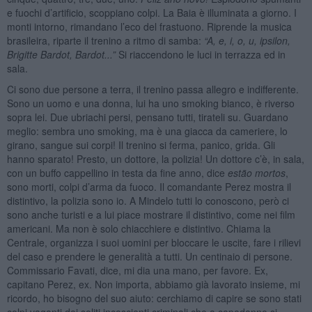
e fuochi d’artificio, scoppiano colpi. La Baia è illuminata a giorno. I
monti intorno, rimandano l’eco del frastuono. Riprende la musica
brasileira, riparte il trenino a ritmo di samba:
“A, e, i, o, u,
i
psilon,
Brigitte Bardot, Bardot...”
Si riaccendono le luci in terrazza ed in
sala.
Ci sono due persone a terra, il trenino passa allegro e indifferente.
Sono un uomo e una donna, lui ha uno smoking bianco, è riverso
sopra lei. Due ubriachi persi, pensano tutti, tirateli su. Guardano
meglio: sembra uno smoking, ma è una giacca da cameriere, lo
girano, sangue sui corpi! Il trenino si ferma, panico, grida. Gli
hanno sparato! Presto, un dottore, la polizia! Un dottore c’è, in sala,
con un buffo cappellino in testa da fine anno, dice
estão mortos
,
sono morti, colpi d’arma da fuoco. Il comandante Perez mostra il
distintivo, la polizia sono io. A Mindelo tutti lo conoscono, però ci
sono anche turisti e a lui piace mostrare il distintivo, come nei film
americani. Ma non è solo chiacchiere e distintivo. Chiama la
Centrale, organizza i suoi uomini per bloccare le uscite, fare i rilievi
del caso e prendere le generalità a tutti. Un centinaio di persone.
Commissario Favati, dice, mi dia una mano, per favore. Ex,
capitano Perez, ex. Non importa, abbiamo già lavorato insieme, mi
ricordo, ho bisogno del suo aiuto: cerchiamo di capire se sono stati
colpi vaganti dei soliti incoscienti criminali che a capodanno si