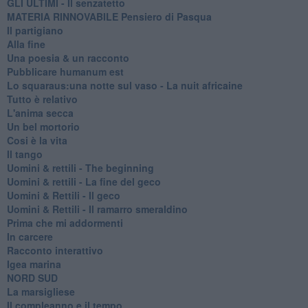
GLI ULTIMI - Il senzatetto
MATERIA RINNOVABILE Pensiero di Pasqua
Il partigiano
Alla fine
Una poesia & un racconto
Pubblicare humanum est
Lo squaraus:una notte sul vaso - La nuit africaine
Tutto è relativo
L'anima secca
Un bel mortorio
Cosi è la vita
Il tango
​Uomini & rettili - The beginning
​Uomini & rettili - La fine del geco
Uomini & Rettili - Il geco
Uomini & Rettili - Il ramarro smeraldino
Prima che mi addormenti
In carcere
Racconto interattivo
Igea marina
​NORD SUD
La marsigliese
Il compleanno e il tempo