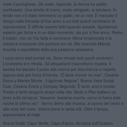
male il portoghese.
De nada
, risponde, la donna ha subito
confessato. Una stretta di mano,
muito obrigado
, si salutano. In
fondo non c’è stato nemmeno un giallo, né un noir. È mancato il
tempo nella frenesia di fine anno a cui tutti quanti cerchiamo di
sopravvivere. È difficile essere felici quando accade, figuriamoci
esserlo per forza e in un dato momento, sia pur a fine anno. Pedro,
il
traidor
, non ce l’ha fatta e nemmeno l’Alma innamorata e la
creatura innocente che portava con sé. Ma neanche Márcia,
travolta e sopraffatta dalla sua passione assassina.
I corpi sono stati portati via. Sono rimasti solo pochi avventori.
L’orchestra si è ritirata. Gli altoparlanti trasmettono musica. Il
samba ha lasciato il posto alla morna per stanchezza e rispetto
oppure solo per forza d’inerzia.
“É doce morrer no mar”
, Cesária
Évora y Marisa Monte,
“Lá
grimas Negras
”
, Buena Vista Social
Club, Cesária Évora y Compay Segundo. È tardi, anzi è presto.
Presto e tardi vengono strani nella vita. Nedo e Pilar ballano un
lento sulla terrazza:
“besame, besame mucho, como si fuera ésta
noche la última vez”.
Vanno dietro alla musica, al suono del vento e
alla voce del mare. Volersi bene in tarda età. Oltre il tempo,
sopravvivere al male.
Scena finale: Capo Verde, Capo d’anno, terrazza sull’Oceano.