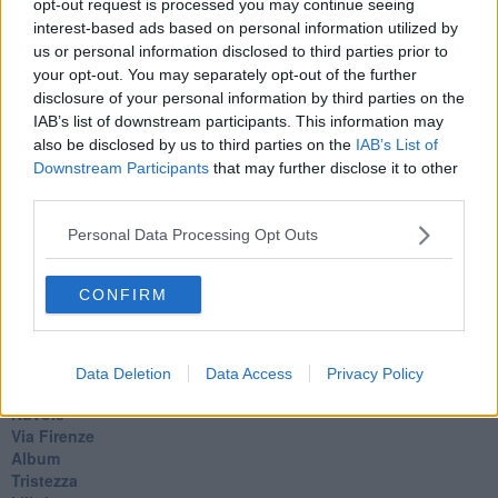
opt-out request is processed you may continue seeing
Sono solo parole
interest-based ads based on personal information utilized by
Odi et amo
us or personal information disclosed to third parties prior to
Pensieri in disordine sparso
your opt-out. You may separately opt-out of the further
Vitamina D
disclosure of your personal information by third parties on the
La strada
IAB’s list of downstream participants. This information may
Caso & cambiamento
also be disclosed by us to third parties on the
IAB’s List of
Com'esuli pensieri
La trappola di Tucidide, o della 3ª C
Downstream Participants
that may further disclose it to other
L'evoluzione umana
third parties.
Ad Astra
Storia di io - Quasi un compito in classe
Personal Data Processing Opt Outs
Quasi una lezione
Spleen
CONFIRM
Lettera a un amico
Lettera al sultano
I sogni del mattino
La calura
Data Deletion
Data Access
Privacy Policy
Armani
Nuvole
Via Firenze
Album
Tristezza