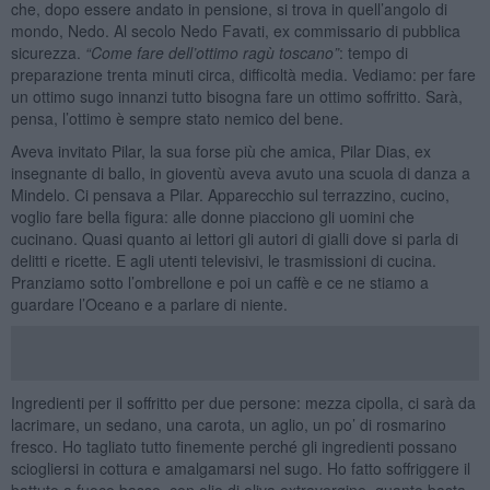
che, dopo essere andato in pensione, si trova in quell’angolo di
mondo, Nedo. Al secolo Nedo Favati, ex commissario di pubblica
sicurezza.
“
Come fare dell
’
ottimo ragù toscano
”
: tempo di
preparazione trenta minuti circa, difficoltà media. Vediamo: per fare
un ottimo sugo innanzi tutto bisogna fare un ottimo soffritto. Sarà,
pensa, l’ottimo è sempre stato nemico del bene.
Aveva invitato Pilar, la sua forse più che amica, Pilar Dias, ex
insegnante di ballo, in gioventù aveva avuto una scuola di danza a
Mindelo. Ci pensava a Pilar. Apparecchio sul terrazzino, cucino,
voglio fare bella figura: alle donne piacciono gli uomini che
cucinano. Quasi quanto ai lettori gli autori di gialli dove si parla di
delitti e ricette. E agli utenti televisivi, le trasmissioni di cucina.
Pranziamo sotto l’ombrellone e poi un caffè e ce ne stiamo a
guardare l’Oceano e a parlare di niente.
Ingredienti per il soffritto per due persone: mezza cipolla, ci sarà da
lacrimare, un sedano, una carota, un aglio, un po’ di rosmarino
fresco. Ho tagliato tutto finemente perché gli ingredienti possano
sciogliersi in cottura e amalgamarsi nel sugo. Ho fatto soffriggere il
battuto a fuoco basso, con olio di oliva extravergine, quanto basta,