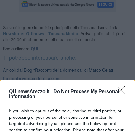
Se vuoi leggere le notizie principali della Toscana iscriviti alla
Newsletter QUInews - ToscanaMedia.
Arriva gratis tutti i giorni
alle 20:00 direttamente nella tua casella di posta.
Basta cliccare
QUI
Ti potrebbe interessare anche:
Articoli dal Blog “Racconti della domenica” di Marco Celati
La controversia degli azzimi
Finale
L'archivio
QUInewsArezzo.it -
Do Not Process My Personal
I nomi
Information
Essere
Res rebus
If you wish to opt-out of the sale, sharing to third parties, or
De mente
processing of your personal or sensitive information for
La marcia
targeted advertising by us, please use the below opt-out
Confessioni del pappagallo
section to confirm your selection. Please note that after your
Ancora pensieri & disordine