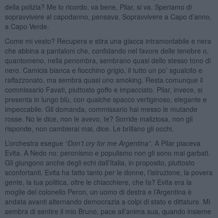
della polizia? Me lo ricordo, va bene, Pilar, si va. Speriamo di
sopravvivere al capodanno, pensava. Sopravvivere a Capo d’anno,
a Capo Verde.
Come mi vesto? Recupera e stira una giacca intramontabile e nera
che abbina a pantaloni che, confidando nel favore delle tenebre o,
quantomeno, nella penombra, sembrano quasi dello stesso tono di
nero. Camicia bianca e fiocchino grigio, il tutto un po’ sgualcito e
raffazzonato, ma sembra quasi uno smoking. Resta comunque il
commissario Favati, piuttosto goffo e impacciato. Pilar, invece, si
presenta in lungo blù, con qualche spacco vertiginoso, elegante e
impeccabile. Gli domanda, commissario hai messo le mutande
rosse. No le dice, non le avevo, te? Sorride maliziosa, non gli
risponde, non cambierai mai, dice. Le brillano gli occhi.
L’orchestra esegue
“Don’
t cry for me Argentina
”
. A Pilar piaceva
Evita. A Nedo no: peronismo e populismo non gli sono mai garbati.
Gli giungono anche degli echi dall’Italia, in proposito, piuttosto
sconfortanti. Evita ha fatto tanto per le donne, l’istruzione, la povera
gente, la tua politica, oltre le chiacchiere, che fa? Evita era la
moglie del colonello Peron, un uomo di destra e l’Argentina è
andata avanti alternando democrazia a colpi di stato e dittature. Mi
sembra di sentire il mio Bruno, pace all’anima sua, quando insieme