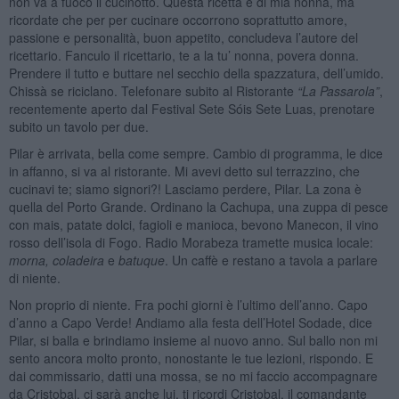
non va a fuoco il cucinotto. Questa ricetta è di mia nonna, ma
ricordate che per per cucinare occorrono soprattutto amore,
passione e personalità, buon appetito, concludeva l’autore del
ricettario. Fanculo il ricettario, te a la tu’ nonna, povera donna.
Prendere il tutto e buttare nel secchio della spazzatura, dell’umido.
Chissà se riciclano. Telefonare subito al Ristorante
“
La Passarola
”
,
recentemente aperto dal Festival Sete Sóis Sete Luas, prenotare
subito un tavolo per due.
Pilar è arrivata, bella come sempre. Cambio di programma, le dice
in affanno, si va al ristorante. Mi avevi detto sul terrazzino, che
cucinavi te; siamo signori?! Lasciamo perdere, Pilar. La zona è
quella del Porto Grande. Ordinano la Cachupa, una zuppa di pesce
con mais, patate dolci, fagioli e manioca, bevono Manecon, il vino
rosso dell’isola di Fogo. Radio Morabeza tramette musica locale:
morna, coladeira
e
batuque
. Un caffè e restano a tavola a parlare
di niente.
Non proprio di niente. Fra pochi giorni è l’ultimo dell’anno. Capo
d’anno a Capo Verde! Andiamo alla festa dell’Hotel Sodade, dice
Pilar, si balla e brindiamo insieme al nuovo anno. Sul ballo non mi
sento ancora molto pronto, nonostante le tue lezioni, rispondo. E
dai commissario, datti una mossa, se no mi faccio accompagnare
da Cristobal, ci sarà anche lui, ti ricordi Cristobal, il comandante