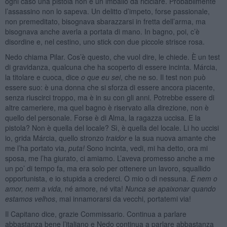
ogni caso una pistola non è un imballo da riciclare. Probabilmente
l’assassino non lo sapeva. Un delitto d’impeto, forse passionale,
non premeditato, bisognava sbarazzarsi in fretta dell’arma, ma
bisognava anche averla a portata di mano. In bagno, poi, c’è
disordine e, nel cestino, uno stick con due piccole strisce rosa.
Nedo chiama Pilar. Cos’è questo, che vuol dire, le chiede. È un test
di gravidanza, qualcuna che ha scoperto di essere incinta. Márcia,
la titolare e cuoca, dice
o que eu sei
, che ne so. Il test non può
essere suo: è una donna che si sforza di essere ancora piacente,
senza riuscirci troppo, ma è in su con gli anni. Potrebbe essere di
altre cameriere, ma quel bagno è riservato alla direzione, non è
quello del personale. Forse è di Alma, la ragazza uccisa. E la
pistola? Non è quella del locale? Sì, è quella del locale. Li ho uccisi
io, grida Márcia, quello stronzo
traidor
e la sua nuova amante che
me l’ha portato via,
puta!
Sono incinta, vedi, mi ha detto, ora mi
sposa, me l’ha giurato, ci amiamo. L’aveva promesso anche a me
un po’ di tempo fa, ma era solo per ottenere un lavoro, squallido
opportunista, e io stupida a crederci. O mio o di nessuna.
E nem o
amor, nem a vida
,
né amore, né vita!
Nunca se apaixonar quando
estamos velhos
, mai innamorarsi da vecchi, portatemi via!
Il Capitano dice, grazie Commissario. Continua a parlare
abbastanza bene l’italiano e Nedo continua a parlare abbastanza