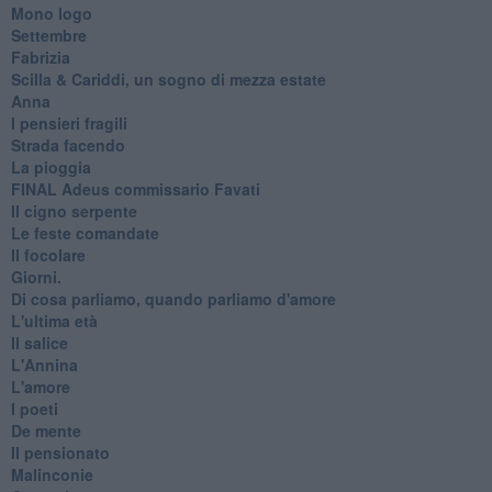
Mono logo
Settembre
Fabrizia
​Scilla & Cariddi, un sogno di mezza estate
Anna
I pensieri fragili
Strada facendo
La pioggia
FINAL Adeus commissario Favati
Il cigno serpente
Le feste comandate
Il focolare
Giorni.
Di cosa parliamo, quando parliamo d'amore
L'ultima età
Il salice
L'Annina
L'amore
I poeti
De mente
Il pensionato
Malinconie