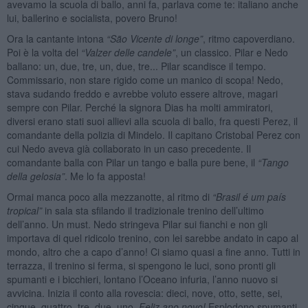
avevamo la scuola di ballo, anni fa, parlava come te: italiano anche
lui, ballerino e socialista, povero Bruno!
Ora la cantante intona
“S
ão Vicente di l
onge
”
, ritmo capoverdiano.
Poi è la volta del
“
Valzer delle candele
”
, un classico. Pilar e Nedo
ballano: un, due, tre, un, due, tre... Pilar scandisce il tempo.
Commissario, non stare rigido come un manico di scopa! Nedo,
stava sudando freddo e avrebbe voluto essere altrove, magari
sempre con Pilar. Perché la signora Dias ha molti ammiratori,
diversi erano stati suoi allievi alla scuola di ballo, fra questi Perez, il
comandante della polizia di Mindelo. Il capitano Cristobal Perez con
cui Nedo aveva già collaborato in un caso precedente. Il
comandante balla con Pilar un tango e balla pure bene, il
“
Tango
della gelosia
”
. Me lo fa apposta!
Ormai manca poco alla mezzanotte, al ritmo di
“Bra
s
il
é
u
m
pa
ís
tropical
”
in sala sta sfilando il tradizionale trenino dell’ultimo
dell’anno. Un must. Nedo stringeva Pilar sui fianchi e non gli
importava di quel ridicolo trenino, con lei sarebbe andato in capo al
mondo, altro che a capo d’anno! Ci siamo quasi a fine anno. Tutti in
terrazza, il trenino si ferma, si spengono le luci, sono pronti gli
spumanti e i bicchieri, lontano l’Oceano infuria, l’anno nuovo si
avvicina. Inizia il conto alla rovescia: dieci, nove, otto, sette, sei,
cinque, quattro, tre, due, uno.
Feliz ano novo!
Esplodono spumanti