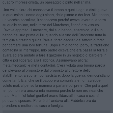
quadro impressionista, un paesaggio dipinto nell’anima.
Una volta c’era chi conosceva il tempo e quei luoghi e distingueva
in quei colori il nome degli alberi, delle piante e dei fiori. Mio nonno,
un vecchio socialista, li conosceva perché aveva lavorato la terra
su quelle colline, nelle terre del Marchese, finché era vissuto.
L’aveva appreso, il mestiere, dal suo babbo, anarchico, e il suo
babbo dal suo prima di lui, quando alla fine dell’Ottocento tutta la
famiglia si trasferì qui da Palaia, forse cacciati dal fattore o forse
per cercare una loro fortuna. Dopo il mio nonno, però, la tradizione
contadina si interruppe, mio padre diceva che era bassa la terra e
avara ed era andato a fare il garzone in un negozio di barbiere in
città e poi l’operaio alla Fabbrica. Assumevano allora:
metalmeccanici e metà contadini. C’era voluta una buona parola
del pievano al proposto e dal proposto al direttore dello
stabilimento, a suo tempo fascista e, dopo la guerra, democristiano
come tanti. E anche se il babbo era comunista e non avrebbe
voluto mai, ci pensò la mamma a parlare col prete. Che poi a quel
tempo non era ancora mia mamma perché io non ero neanche
nato. Ma i miei futuri genitori erano fidanzati in casa e così si
potevano sposare. Perché chi andava alla Fabbrica era da
prendere e mettere su casa e famiglia.