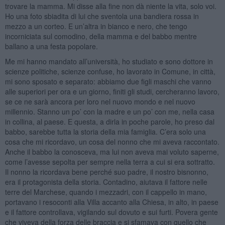
trovare la mamma. Mi disse alla fine non dà niente la vita, solo voi.
Ho una foto sbiadita di lui che sventola una bandiera rossa in
mezzo a un corteo. E un’altra in bianco e nero, che tengo
incorniciata sul comodino, della mamma e del babbo mentre
ballano a una festa popolare.
Me mi hanno mandato all’università, ho studiato e sono dottore in
scienze politiche, scienze confuse, ho lavorato in Comune, in città,
mi sono sposato e separato: abbiamo due figli maschi che vanno
alle superiori per ora e un giorno, finiti gli studi, cercheranno lavoro,
se ce ne sarà ancora per loro nel nuovo mondo e nel nuovo
millennio. Stanno un po’ con la madre e un po’ con me, nella casa
in collina, al paese. E questa, a dirla in poche parole, ho preso dal
babbo, sarebbe tutta la storia della mia famiglia. C’era solo una
cosa che mi ricordavo, un cosa del nonno che mi aveva raccontato.
Anche il babbo la conosceva, ma lui non aveva mai voluto saperne,
come l’avesse sepolta per sempre nella terra a cui si era sottratto.
Il nonno la ricordava bene perché suo padre, il nostro bisnonno,
era il protagonista della storia. Contadino, aiutava il fattore nelle
terre del Marchese, quando i mezzadri, con il cappello in mano,
portavano i resoconti alla Villa accanto alla Chiesa, in alto, in paese
e il fattore controllava, vigilando sul dovuto e sui furti. Povera gente
che viveva della forza delle braccia e si sfamava con quello che