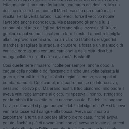
letto, malato. Una mano fortunata, una mano del destino. Ma un
destino cinico e baro, come il Marchese che non onorò mai la
vincita. Per la verità furono i suoi eredi, forse il vecchio nobile
l’avrebbe anche riconosciuta. Ma passarono gli anni e lui si
rimbambì del tutto e i figli patrizi erano più altezzosi dell’illustre
genitore e poi venne il fascismo a fare il resto. La nostra famiglia
alla fine provò a seminare, ma arrivarono i trattori dei signorini
marchesi a tagliare la strada, a chiudere la fossa e un manipolo di
camicie nere, giunto con una camionetta dalla città, distribuì
manganellate e olio di ricino a volontà. Bastardi!
Così quelle terre rimasero incolte per sempre, anche dopo la
caduta della nobiltà e del fascismo e anche una volta passata la
guerra, ritornati in città gli sfollati rifugiati in paese, scampati ai
bombardamenti. Quei campi, mio padre non se ne interessava,
nessuno li coltivò più. Ma erano nostri, il tuo bisnonno, mio padre li
aveva vinti regolarmente al gioco, mi ripeteva il nonno, stringendo
per la rabbia il fazzoletto tra le nocche ossute. E i debiti si pagano!
La vita dei poveri si paga, perché i debiti dei signori no? E si faceva
venire la tosse ed il sangue alla bocca. Aveva continuato a
zappettare la terra e a badare all’orto dietro casa, finché aveva
potuto, finché a più di novant’anni non gli avevano levato gli arnesi
e la bicicletta, dopo l’ultima caduta. E lui si era anche incazzato.