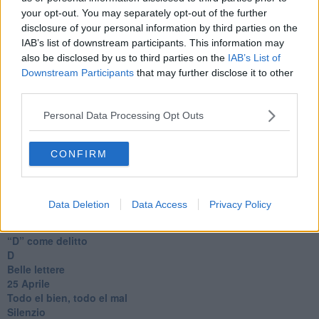
Il telefono del vento
your opt-out. You may separately opt-out of the further
Testamento & Commiato
disclosure of your personal information by third parties on the
Poeta
IAB’s list of downstream participants. This information may
​La colpa - Memorie del commissario
also be disclosed by us to third parties on the
IAB’s List of
Autunno
Downstream Participants
that may further disclose it to other
Gracias a la vida
third parties.
Somnium
Fly me to the moon
Personal Data Processing Opt Outs
Hop!
O sonho de um prisioneiro
CONFIRM
Memòrias
Sto qui
Scrivi
Bestiario
Data Deletion
Data Access
Privacy Policy
Pillole
Veglia
​“D” come delitto
D
Belle lettere
25 Aprile
Todo el bien, todo el mal
Silenzio