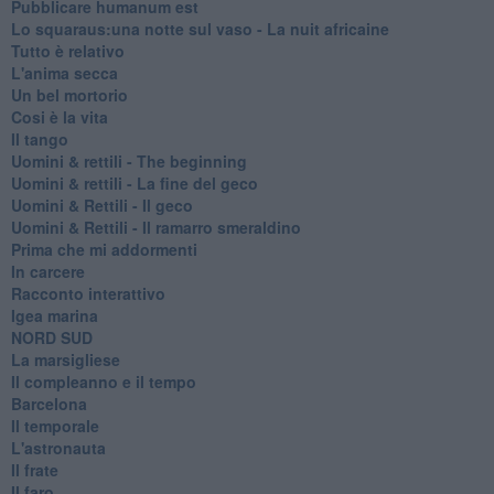
Pubblicare humanum est
Lo squaraus:una notte sul vaso - La nuit africaine
Tutto è relativo
L'anima secca
Un bel mortorio
Cosi è la vita
Il tango
​Uomini & rettili - The beginning
​Uomini & rettili - La fine del geco
Uomini & Rettili - Il geco
Uomini & Rettili - Il ramarro smeraldino
Prima che mi addormenti
In carcere
Racconto interattivo
Igea marina
​NORD SUD
La marsigliese
Il compleanno e il tempo
Barcelona
Il temporale
L'astronauta
Il frate
Il faro