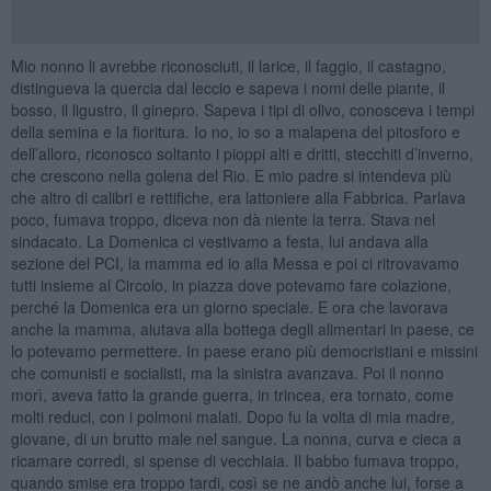
Mio nonno li avrebbe riconosciuti, il larice, il faggio, il castagno,
distingueva la quercia dal leccio e sapeva i nomi delle piante, il
bosso, il ligustro, il ginepro. Sapeva i tipi di olivo, conosceva i tempi
della semina e la fioritura. Io no, io so a malapena del pitosforo e
dell’alloro, riconosco soltanto i pioppi alti e dritti, stecchiti d’inverno,
che crescono nella golena del Rio. E mio padre si intendeva più
che altro di calibri e rettifiche, era lattoniere alla Fabbrica. Parlava
poco, fumava troppo, diceva non dà niente la terra. Stava nel
sindacato. La Domenica ci vestivamo a festa, lui andava alla
sezione del PCI, la mamma ed io alla Messa e poi ci ritrovavamo
tutti insieme al Circolo, in piazza dove potevamo fare colazione,
perché la Domenica era un giorno speciale. E ora che lavorava
anche la mamma, aiutava alla bottega degli alimentari in paese, ce
lo potevamo permettere. In paese erano più democristiani e missini
che comunisti e socialisti, ma la sinistra avanzava. Poi il nonno
morì, aveva fatto la grande guerra, in trincea, era tornato, come
molti reduci, con i polmoni malati. Dopo fu la volta di mia madre,
giovane, di un brutto male nel sangue. La nonna, curva e cieca a
ricamare corredi, si spense di vecchiaia. Il babbo fumava troppo,
quando smise era troppo tardi, così se ne andò anche lui, forse a