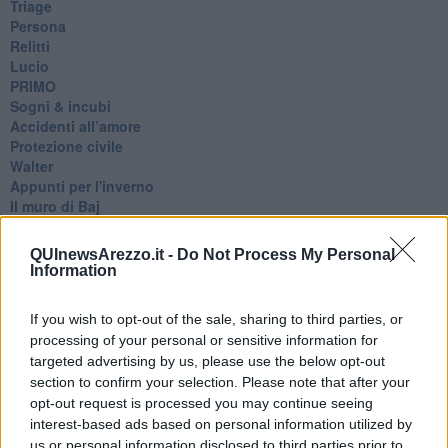
Triage
Persona
Relitti
Lucio
PRIMO
Sogni & incubi
Accidenti all’amore
Protezione civile
Walter
Appunti per l'inverno
Il muro di Baj
Biografia emotiva
La tempesta e altro
QUInewsArezzo.it -
Do Not Process My Personal
Umani
Information
I bolidi
Parole
If you wish to opt-out of the sale, sharing to third parties, or
Amarezza
processing of your personal or sensitive information for
Colpa & merito
targeted advertising by us, please use the below opt-out
Vento
section to confirm your selection. Please note that after your
​LA PANCHINA ROSSA Requiem per il Commissario
opt-out request is processed you may continue seeing
Ospedali del cuore
interest-based ads based on personal information utilized by
Coraçào
Charlie
us or personal information disclosed to third parties prior to