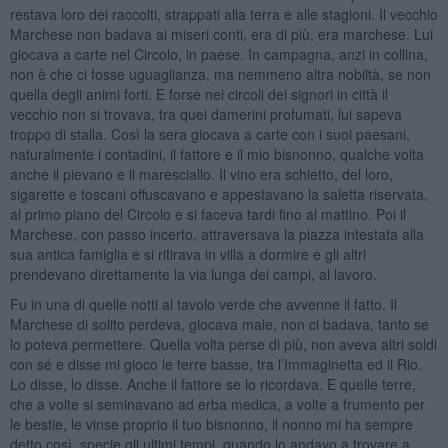
restava loro dei raccolti, strappati alla terra e alle stagioni. Il vecchio
Marchese non badava ai miseri conti, era di più, era marchese. Lui
giocava a carte nel Circolo, in paese. In campagna, anzi in collina,
non è che ci fosse uguaglianza, ma nemmeno altra nobiltà, se non
quella degli animi forti. E forse nei circoli dei signori in città il
vecchio non si trovava, tra quei damerini profumati, lui sapeva
troppo di stalla. Così la sera giocava a carte con i suoi paesani,
naturalmente i contadini, il fattore e il mio bisnonno, qualche volta
anche il pievano e il maresciallo. Il vino era schietto, del loro,
sigarette e toscani offuscavano e appestavano la saletta riservata,
al primo piano del Circolo e si faceva tardi fino al mattino. Poi il
Marchese, con passo incerto, attraversava la piazza intestata alla
sua antica famiglia e si ritirava in villa a dormire e gli altri
prendevano direttamente la via lunga dei campi, al lavoro.
Fu in una di quelle notti al tavolo verde che avvenne il fatto. Il
Marchese di solito perdeva, giocava male, non ci badava, tanto se
lo poteva permettere. Quella volta perse di più, non aveva altri soldi
con sé e disse mi gioco le terre basse, tra l’Immaginetta ed il Rio.
Lo disse, lo disse. Anche il fattore se lo ricordava. E quelle terre,
che a volte si seminavano ad erba medica, a volte a frumento per
le bestie, le vinse proprio il tuo bisnonno, il nonno mi ha sempre
detto così, specie gli ultimi tempi, quando lo andavo a trovare a