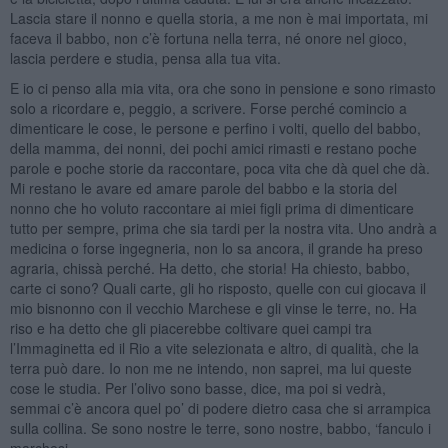
Lascia stare il nonno e quella storia, a me non è mai importata, mi
faceva il babbo, non c’è fortuna nella terra, né onore nel gioco,
lascia perdere e studia, pensa alla tua vita.
E io ci penso alla mia vita, ora che sono in pensione e sono rimasto
solo a ricordare e, peggio, a scrivere. Forse perché comincio a
dimenticare le cose, le persone e perfino i volti, quello del babbo,
della mamma, dei nonni, dei pochi amici rimasti e restano poche
parole e poche storie da raccontare, poca vita che dà quel che dà.
Mi restano le avare ed amare parole del babbo e la storia del
nonno che ho voluto raccontare ai miei figli prima di dimenticare
tutto per sempre, prima che sia tardi per la nostra vita. Uno andrà a
medicina o forse ingegneria, non lo sa ancora, il grande ha preso
agraria, chissà perché. Ha detto, che storia! Ha chiesto, babbo,
carte ci sono? Quali carte, gli ho risposto, quelle con cui giocava il
mio bisnonno con il vecchio Marchese e gli vinse le terre, no. Ha
riso e ha detto che gli piacerebbe coltivare quei campi tra
l’Immaginetta ed il Rio a vite selezionata e altro, di qualità, che la
terra può dare. Io non me ne intendo, non saprei, ma lui queste
cose le studia. Per l’olivo sono basse, dice, ma poi si vedrà,
semmai c’è ancora quel po’ di podere dietro casa che si arrampica
sulla collina. Se sono nostre le terre, sono nostre, babbo, ‘fanculo i
marchesi.