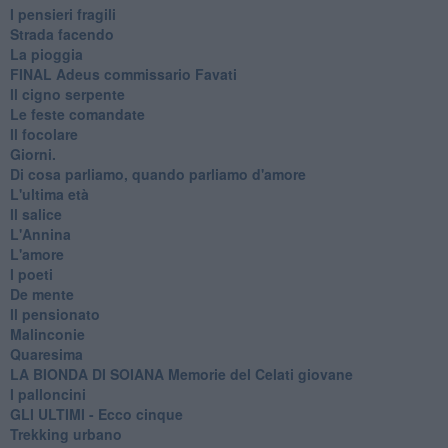
I pensieri fragili
Strada facendo
La pioggia
FINAL Adeus commissario Favati
Il cigno serpente
Le feste comandate
Il focolare
Giorni.
Di cosa parliamo, quando parliamo d'amore
L'ultima età
Il salice
L'Annina
L'amore
I poeti
De mente
Il pensionato
Malinconie
Quaresima
LA BIONDA DI SOIANA Memorie del Celati giovane
I palloncini
GLI ULTIMI - Ecco cinque
Trekking urbano