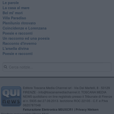
Le parole
La casa al mare
Bel mi' morì
Villa Paradiso
Plenilunio ritrovato
Coincidenze e Lorenzana
Poesie e racconti
Un racconto ed una poesia
Racconto d'inverno
​L'arsella divina
Poesie e racconti
Editore Toscana Media Channel srl - Via Dei Martelli, 8 - 50129
FIRENZE - info@toscanamediachannel.it. TOSCANA MEDIA
NEWS quotidiano on line registrato presso il Tribunale di Firenze
al n. 5935 del 27.09.2013. Iscrizione ROC 22105 - C.F. e P.Iva
0620787048
Fatturazione Elettronica M5UXCR1 |
Privacy Nielsen
Direttore responsabile Marco Migli