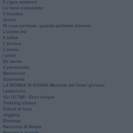
Il cigno serpente
Le feste comandate
Il focolare
Giorni.
Di cosa parliamo, quando parliamo d'amore
L'ultima età
Il salice
L'Annina
L'amore
I poeti
De mente
Il pensionato
Malinconie
Quaresima
LA BIONDA DI SOIANA Memorie del Celati giovane
I palloncini
GLI ULTIMI - Ecco cinque
Trekking urbano
Eclissi di luna
Jogging
Distanza
Racconto di Natale
Pensieri & nuvole