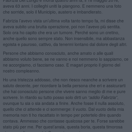
aveva 63 anni. I colleghi uniti la piangono. E nemmeno una foto
che sorride, solo il Municipio, austero e imbandierato.
Fabrizia l’avevo vista un’ultima volta tanto tempo fa, mi disse che
aveva subito una brutta operazione, poi non l’avevo più sentita.
Solo ora ho capito che era un tumore. Perché sono un cretino,
anche quello sono sempre stato. Non insensibile, ma abbastanza
egoista e pauroso, cattivo, da tenermi lontano dal dolore degli altri.
Persone che abbiamo conosciuto, anche amato o alle quali
abbiamo voluto bene, se ne vanno e noi nemmeno lo sappiamo, ce
ne accorgiamo, ci facciamo caso. E magari proprio il giorno del
nostro compleanno.
Ho una tristezza addosso, che non riesco neanche a scrivere un
saluto decente, per ricordare la bella persona che eri e assicurarti
che hai conosciuto persone che vivere sanno meglio di me e pure
scrivere. In ritardo su tutto posso solo dirti un
“
addio Fabrizia”
,
ovunque tu sia o sia andata a finire. Anche fosse il nulla assoluto,
quello che ci attende e ci sommerge: il vuoto. Dal vuoto della mia
memoria non ti ho riscattato in tempo per potertelo dire quando
contava. Ammesso che contasse qualcosa per te. Forse sarebbe
stato più per me. Per quest’ansia, questa boria, questa timorosa