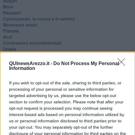
Auguri
Moro
Passanti
Continuando, la nonna e il carretto
Metaverso smart
Fiamme
Anzi
Confessioni autoreferenziali
Utopie
Estate
Il lago
QUInewsArezzo.it -
Do Not Process My Personal
Il diluvio
Information
La classe
Pensieri incoerenti
If you wish to opt-out of the sale, sharing to third parties, or
Dal balcone
processing of your personal or sensitive information for
Insomnia
targeted advertising by us, please use the below opt-out
Il guardiano
section to confirm your selection. Please note that after your
Lo sgombero
opt-out request is processed you may continue seeing
Erodoto e Tucidide
interest-based ads based on personal information utilized by
Il padre della storia
Pensieri brevi
us or personal information disclosed to third parties prior to
L'evoluzione della specie
your opt-out. You may separately opt-out of the further
Il servizio
disclosure of your personal information by third parties on the