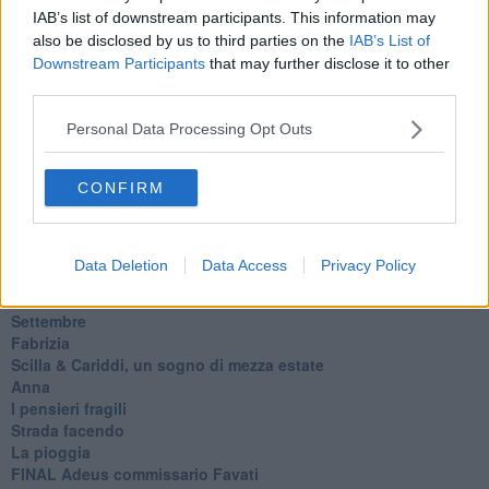
Riflessioni
IAB’s list of downstream participants. This information may
L'Oscuro
also be disclosed by us to third parties on the
IAB’s List of
Generazioni
Downstream Participants
that may further disclose it to other
Cristobal
third parties.
Il paese dei balocchi
Ciò che resta
Personal Data Processing Opt Outs
La balena
Vittorio
CONFIRM
La bufera
Il mago, la pera e il Bar la Posta
Primavera
Elogio dell'ombra
Data Deletion
Data Access
Privacy Policy
Pensieri
Mono logo
Settembre
Fabrizia
​Scilla & Cariddi, un sogno di mezza estate
Anna
I pensieri fragili
Strada facendo
La pioggia
FINAL Adeus commissario Favati