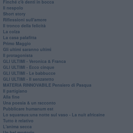
Finché c'è denti in bocca
Il nespolo
Short story
Riflessioni sull'amore
Il tronco della felicità
La colza
La casa palafitta
Primo Maggio
Gli ultimi saranno ultimi
Il protagonista
GLI ULTIMI - Veronica & Franca
GLI ULTIMI - Ecco cinque
GLI ULTIMI - Le babbucce
GLI ULTIMI - Il senzatetto
MATERIA RINNOVABILE Pensiero di Pasqua
Il partigiano
Alla fine
Una poesia & un racconto
Pubblicare humanum est
Lo squaraus:una notte sul vaso - La nuit africaine
Tutto è relativo
L'anima secca
Un bel mortorio