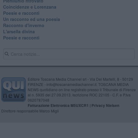
Plenilunio ritrovato
Coincidenze e Lorenzana
Poesie e racconti
Un racconto ed una poesia
Racconto d'inverno
​L'arsella divina
Poesie e racconti
Editore Toscana Media Channel srl - Via Dei Martelli, 8 - 50129
FIRENZE - info@toscanamediachannel.it. TOSCANA MEDIA
NEWS quotidiano on line registrato presso il Tribunale di Firenze
al n. 5935 del 27.09.2013. Iscrizione ROC 22105 - C.F. e P.Iva
0620787048
Fatturazione Elettronica M5UXCR1 |
Privacy Nielsen
Direttore responsabile Marco Migli
Powered by
Aperion.it