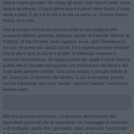
spia le nostre giornate. Ho chiuso gli occhi, così non mi vede, come
facevo da piccolo. Ci sono giorni buoni e giorni meno buoni, il resto
viene a caso. E poi c’è la vita e la vita va come va. Quando finisce,
finisce ed è tutto.
Una di queste mattine con comuni amici di una stagione che
possiamo definire gioventù, abbiamo parlato di Fabrizia. Ricordi, la
Fabrizia, di Sant’Ermete, bella ragazza, mora, alta? Ricordavo sì,
ma non ne avevo più saputo niente. Ed è impietosamente evidente
che la vita è fatta di ricordi e di oblii, di affettuose memorie e
dolorose dimenticanze. Un tagliarsi ponti alle spalle e venir meno di
quella rete di complici conoscenze che ti informano del bene e del
male delle persone amiche. Così sono andato a cercare notizie di
lei. Come per un richiamo del destino. E non è semplice, perché
non ho Facebook, non sono “social”, semmai “asocial” come sono
sempre stato.
Alla fine qualcosa ho trovato: un annuncio del sindacato dei
dipendenti comunali che la riguardava. Un messaggio di commiato
e di cordoglio, quello che i giornalisti, cinici, chiamano “coccodrillo”.
Fabrizia Del Lungo è morta quattro anni fa, il 18 maggio 2016,