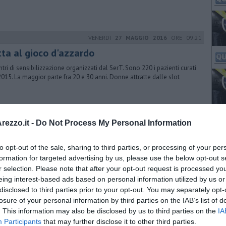
VENERDÌ
27 MAGGIO 2016
ORE 09:21
tta al gioco d'azzardo
ntri di sensibilizzazione organizzati dal SerT. Sono 220 i pazienti curati
2015. La maggior parte fra 20 e 30 anni. Donne attratte dalle slot
MARTEDÌ
23 GIUGNO 2020
ORE 13:03
ezzo.it -
Do Not Process My Personal Information
ti fiscali per oltre 12 milioni
to opt-out of the sale, sharing to third parties, or processing of your per
ccasione del 246° anniversario della Guardia di Finanza, il Comando
inciale traccia un bilancio degli ultimi mesi. Ecco tutti i numeri
formation for targeted advertising by us, please use the below opt-out s
r selection. Please note that after your opt-out request is processed y
eing interest-based ads based on personal information utilized by us or
disclosed to third parties prior to your opt-out. You may separately opt-
LUNEDÌ
26 OTTOBRE 2020
ORE 14:00
losure of your personal information by third parties on the IAB’s list of
. This information may also be disclosed by us to third parties on the
IA
Terziario barcolla, turismo in apnea
Participants
that may further disclose it to other third parties.