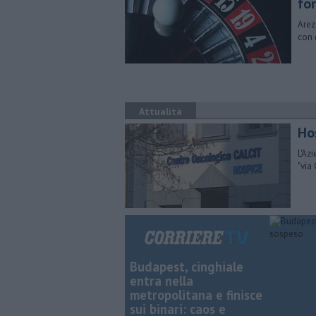
for
Arez
con 
Attualità
Ho
L'Az
"via 
Budapest, cinghiale
entra nella
metropolitana e finisce
sui binari: caos e