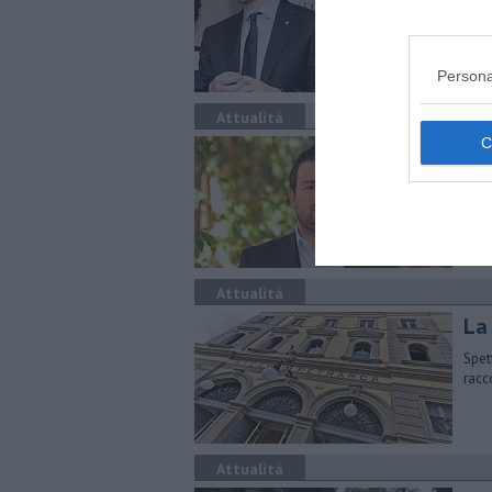
Le a
risu
Persona
Attualità
Il
lec
Si p
di A
Attualità
La
Spet
racc
Attualità