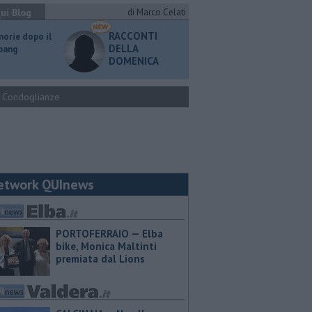
ui Blog
di Marco Celati
RACCONTI
orie dopo il
DELLA
 bang
DOMENICA
Condoglianze
etwork QUInews
PORTOFERRAIO — Elba
bike, Monica Maltinti
premiata dal Lions