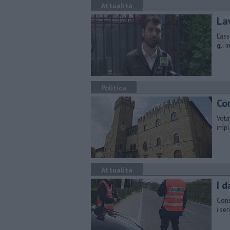
Attualità
La
L’as
gli 
Politica
Co
Vota
impl
Attualità
I d
Cons
i ser