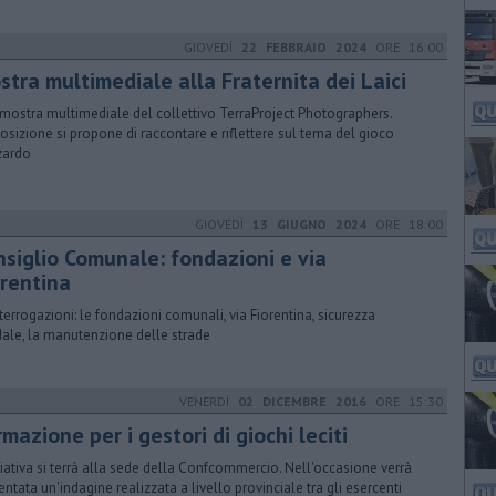
GIOVEDÌ
22 FEBBRAIO 2024
ORE 16:00
stra multimediale alla Fraternita dei Laici
mostra multimediale del collettivo TerraProject Photographers.
posizione si propone di raccontare e riflettere sul tema del gioco
zardo
GIOVEDÌ
13 GIUGNO 2024
ORE 18:00
nsiglio Comunale: fondazioni e via
orentina
nterrogazioni: le fondazioni comunali, via Fiorentina, sicurezza
dale, la manutenzione delle strade
VENERDÌ
02 DICEMBRE 2016
ORE 15:30
mazione per i gestori di giochi leciti
iziativa si terrà alla sede della Confcommercio. Nell'occasione verrà
entata un'indagine realizzata a livello provinciale tra gli esercenti