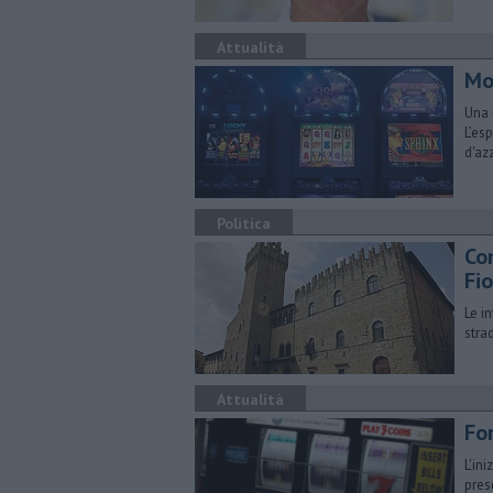
Attualità
Mo
Una 
L’es
d'az
Politica
Co
Fi
Le i
stra
Attualità
For
L'in
pres