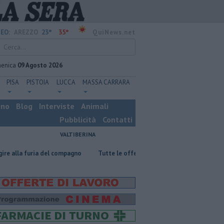
23°
35°
EO:
AREZZO
QuiNews.net
enica
09 Agosto 2026
PISA
PISTOIA
LUCCA
MASSA CARRARA
ino
Blog
Interviste
Animali
Pubblicità
Contatti
VALTIBERINA
del compagno
​Tutte le offerte di lavoro in provincia di Arezzo
​Benz