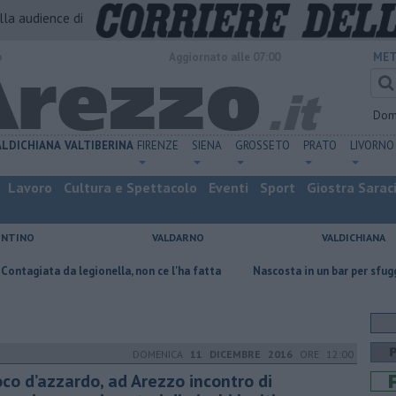
alla audience di
o
Aggiornato alle 07:00
MET
Dom
ALDICHIANA
VALTIBERINA
FIRENZE
SIENA
GROSSETO
PRATO
LIVORNO
Lavoro
Cultura e Spettacolo
Eventi
Sport
Giostra Sarac
ENTINO
VALDARNO
VALDICHIANA
egionella, non ce l'ha fatta
Nascosta in un bar per sfuggire alla furia 
DOMENICA
11 DICEMBRE 2016
ORE 12:00
oco d’azzardo, ad Arezzo incontro di