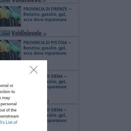
PROVINCIA DI FIRENZE — ​
Benzina, gasolio, gpl,
ecco dove risparmiare
PROVINCIA DI PISTOIA — ​
Benzina, gasolio, gpl,
ecco dove risparmiare
PROVINCIA DI SIENA — ​
Benzina, gasolio, gpl,
sonal or
ecco dove risparmiare
ection to
ou may
 personal
PROVINCIA DI SIENA — ​
out of the
Benzina, gasolio, gpl,
 downstream
ecco dove risparmiare
B’s List of