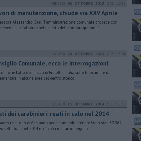
VENERDÌ
06 OTTOBRE 2023
ORE 10:32
vori di manutenzione, chiude via XXV Aprile
sessore Alessandro Casi: “l’amministrazione comunale procede con
interventi di asfaltatura nel rispetto del cronoprogramma”
GIOVEDÌ
26 OTTOBRE 2023
ORE 13:00
nsiglio Comunale, ecco le interrogazioni
to anche l’atto d’indirizzo di Fratelli d’Italia sulle telecamere da
ementare in alcune aree del centro storico
LUNEDÌ
15 DICEMBRE 2014
ORE 18:37
ati dei carabinieri: reati in calo nel 2014
ueto riepilogo di fine anno per il comando aretino: Sono stati 30.362
vizi effettuati nel 2014 e 54.735 i militari impegnati