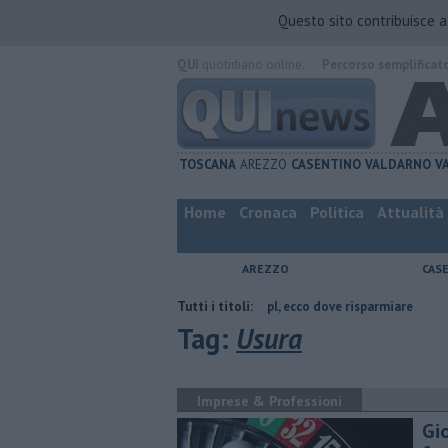
Questo sito contribuisce 
QUI
quotidiano online.
Percorso semplificat
TOSCANA
AREZZO
CASENTINO
VALDARNO
V
Home
Cronaca
Politica
Attualità
AREZZO
CAS
Arezzo
​Benzina, gasolio, gpl, ecco dove risparmiare
Tutti i titoli:
Contagiata da l
Tag:
Usura
Imprese & Professioni
Gi