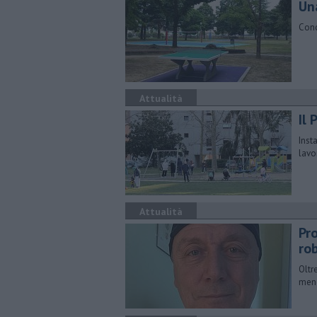
Un
Conc
Attualità
Il 
Inst
lavo
Attualità
Pro
ro
Oltr
meno