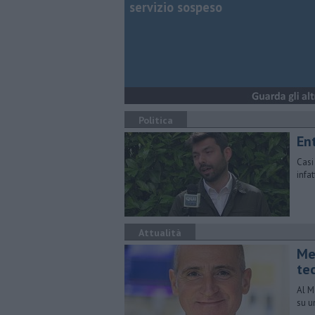
servizio sospeso
Politica
Ent
Casi
infa
Attualità
Me
te
Al M
su u