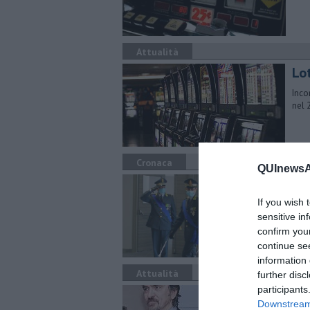
Attualità
Lo
Inco
nel 
Cronaca
QUInewsAr
Rea
If you wish 
In o
prov
sensitive in
confirm you
continue se
information 
Attualità
further disc
participants
Il 
Downstream 