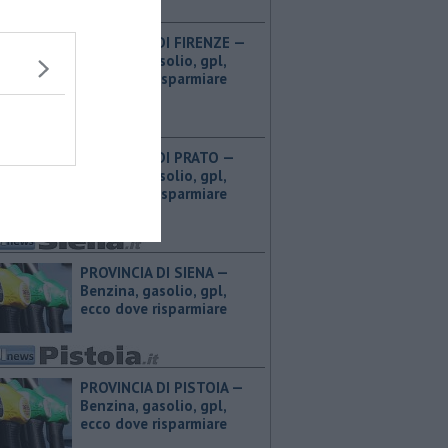
PROVINCIA DI FIRENZE — ​
Benzina, gasolio, gpl,
ecco dove risparmiare
PROVINCIA DI PRATO — ​
Benzina, gasolio, gpl,
ecco dove risparmiare
PROVINCIA DI SIENA — ​
Benzina, gasolio, gpl,
ecco dove risparmiare
PROVINCIA DI PISTOIA — ​
Benzina, gasolio, gpl,
ecco dove risparmiare