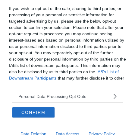
Ginnastica che passione, tre giorni per scoprirla
If you wish to opt-out of the sale, sharing to third parties, or
Ginnastica Petrarca ottima agli interregionali
processing of your personal or sensitive information for
targeted advertising by us, please use the below opt-out
Gli auguri della Petrarca sono multimediali
section to confirm your selection. Please note that after your
opt-out request is processed you may continue seeing
interest-based ads based on personal information utilized by
La Ginnastica Petrarca saluta il Campionato in A2
us or personal information disclosed to third parties prior to
your opt-out. You may separately opt-out of the further
Plauso di Scapecchi alla Ginnastica Petrarca
disclosure of your personal information by third parties on the
IAB’s list of downstream participants. This information may
Saracino, presentata la Lancia d'Oro di giugno
also be disclosed by us to third parties on the
IAB’s List of
Downstream Participants
that may further disclose it to other
Resilienza e Fair Play, si votano gli sportivi
third parties.
Lara Mori dice addio alle Olimpiadi ma…
Personal Data Processing Opt Outs
Tokyo, Lara Mori: buona prova ma non basta
CONFIRM
Le atlete della Petrarca di nuovo in pedana
Petrarca, formazione con Nicoletta Tinti
Data Deletion
Data Access
Privacy Policy