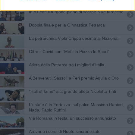
In A1 con il furgone pieno di scarpe Nike tarocche
Doppia finale per la Ginnastica Petrarca
La petrarchina Viola Crippa decima ai Nazionali
Oltre il Covid con "Metti in Piazza lo Sport"
Atleta della Petrarca tra i migliori d'Italia
A Benvenuti, Sassoli e Feri premio Aquila d'Oro
"Hall of fame" alla grande atleta Nicoletta Tinti
L'estate è in Fortezza: sul palco Massimo Ranieri,
Nada, Paolo Ruffini
Via Romana in festa, un successo annunciato
Arrivano i corsi di Nuoto sincronizzato