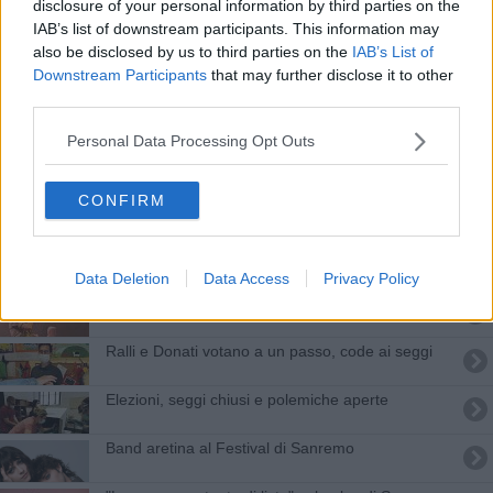
disclosure of your personal information by third parties on the
Domenica 9 Giugno, ballottaggi al cardiopalma
IAB’s list of downstream participants. This information may
also be disclosed by us to third parties on the
IAB’s List of
​Centrosinistra, Ralli firma un Patto con le donne
Downstream Participants
that may further disclose it to other
third parties.
​Ralli, gran finale nella piazza della sinistra
Personal Data Processing Opt Outs
La Scuola orafa protagonista a Sanremo
CONFIRM
"Anfiteatro sotto le stelle", ecco il programma
​Finalmente la musica live: Anfiteatro pieno
Data Deletion
Data Access
Privacy Policy
Oltre 5.500 spettatori per il Mengo all'Anfiteatro
​Ralli e Donati votano a un passo, code ai seggi
Elezioni, seggi chiusi e polemiche aperte
Band aretina al Festival di Sanremo