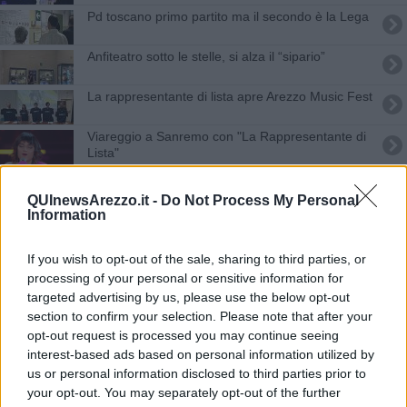
Pd toscano primo partito ma il secondo è la Lega
Anfiteatro sotto le stelle, si alza il “sipario”
La rappresentante di lista apre Arezzo Music Fest
Viareggio a Sanremo con "La Rappresentante di
Lista"
Ecco la squadra dei giovani di Confcommercio
QUInewsArezzo.it -
Do Not Process My Personal
Information
All'Anfiteatro protagonisti 4 artisti aretini
Anfiteatro già sold out per i Negrita
If you wish to opt-out of the sale, sharing to third parties, or
processing of your personal or sensitive information for
targeted advertising by us, please use the below opt-out
La Rappresentante di Lista apre il Mengo
section to confirm your selection. Please note that after your
opt-out request is processed you may continue seeing
L'estate si scalda e sale il ritmo, c'è il Mengo
interest-based ads based on personal information utilized by
us or personal information disclosed to third parties prior to
Mengo, apertura col botto: 8mila presenze
your opt-out. You may separately opt-out of the further