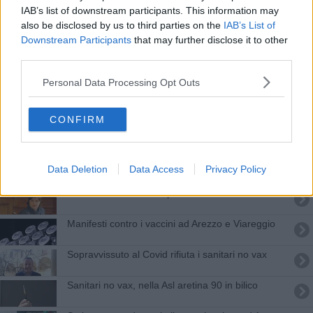
Minacce dei no-vax al vicesindaco Lucia Tanti
IAB’s list of downstream participants. This information may
also be disclosed by us to third parties on the
IAB’s List of
Ancora minacce e attacchi no vax al vicesindaco
Downstream Participants
that may further disclose it to other
third parties.
Incursione no vax al supermercato
Personal Data Processing Opt Outs
Arezzo ci mette la faccia e firma "vacciniamoci"
CONFIRM
Attacco no vax al camper vaccinale a scuola
Attacco no vax alla pagina facebook del Comune
Data Deletion
Data Access
Privacy Policy
Tanti: “Comuni da sempre in trincea"
Manifesti contro i vaccini ad Arezzo e Viareggio
Sopravvissuto al Covid rifiuta i sanitari no vax
Sanitari no vax, nella Asl aretina 90 in bilico