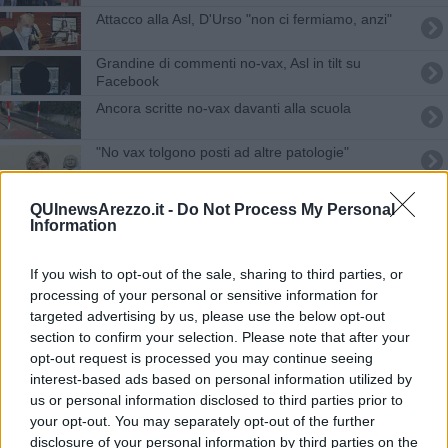
Attacco alla Asl, D'Urso "non ci fermiamo, anzi"
Grandine di commenti no-vax, Asl in tilt su
Facebook
Ancora scritte no-vax davanti alla scuola
"No vax tolgono posti ad altre patologie"
Sanitari no vax, scatta l'offensiva della Asl
QUInewsArezzo.it -
Do Not Process My Personal
Information
Scritte no-vax e graffi sull'auto dell'avvocato
If you wish to opt-out of the sale, sharing to third parties, or
Attacco no vax, il mondo civile si ribella
processing of your personal or sensitive information for
targeted advertising by us, please use the below opt-out
Attacco no vax alla pagina Facebook del sindaco
section to confirm your selection. Please note that after your
opt-out request is processed you may continue seeing
Scritte no vax, ferma condanna della Regione
interest-based ads based on personal information utilized by
us or personal information disclosed to third parties prior to
Panchina della legalità contro le scritte no vax
your opt-out. You may separately opt-out of the further
disclosure of your personal information by third parties on the