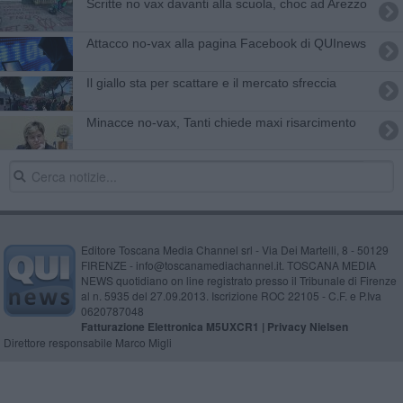
Scritte no vax davanti alla scuola, choc ad Arezzo
Attacco no-vax alla pagina Facebook di QUInews
Il giallo sta per scattare e il mercato sfreccia
Minacce no-vax, Tanti chiede maxi risarcimento
Editore Toscana Media Channel srl - Via Dei Martelli, 8 - 50129
FIRENZE - info@toscanamediachannel.it. TOSCANA MEDIA
NEWS quotidiano on line registrato presso il Tribunale di Firenze
al n. 5935 del 27.09.2013. Iscrizione ROC 22105 - C.F. e P.Iva
0620787048
Fatturazione Elettronica M5UXCR1 |
Privacy Nielsen
Direttore responsabile Marco Migli
Powered by
Aperion.it