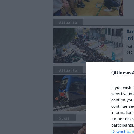
Attualità
Ar
In
Dal 
dedi
Attualità
QUInewsAr
Tre
If you wish 
Sono
inne
sensitive in
confirm you
continue se
information 
Sport
further disc
participants
Ann
Downstream 