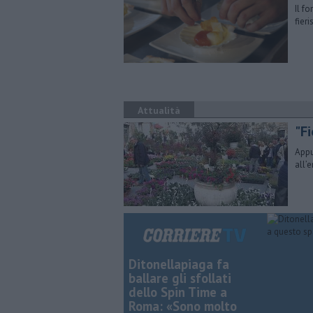
Il f
fier
Attualità
"Fi
Appu
all’
Ditonellapiaga fa
ballare gli sfollati
dello Spin Time a
Roma: «Sono molto