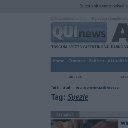
Questo sito contribuisce 
QUI
quotidiano online.
Percorso semplificat
TOSCANA
AREZZO
CASENTINO
VALDARNO
V
Home
Cronaca
Politica
Attualità
AREZZO
CAS
o
​Tutte le offerte di lavoro in provincia di Arezzo
Tutti i titoli:
​Benzina, gasolio
Tag:
Spezie
Attualità
Wi