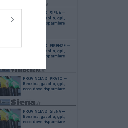
PROVINCIA DI SIENA — ​
Benzina, gasolio, gpl,
ecco dove risparmiare
PROVINCIA DI FIRENZE — ​
Benzina, gasolio, gpl,
ecco dove risparmiare
PROVINCIA DI PRATO — ​
Benzina, gasolio, gpl,
ecco dove risparmiare
PROVINCIA DI SIENA — ​
Benzina, gasolio, gpl,
ecco dove risparmiare