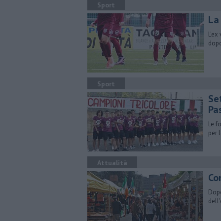
Sport
La
L'ex
dopo
Sport
Se
Pa
Le f
per 
Attualità
Co
Dopo
dell