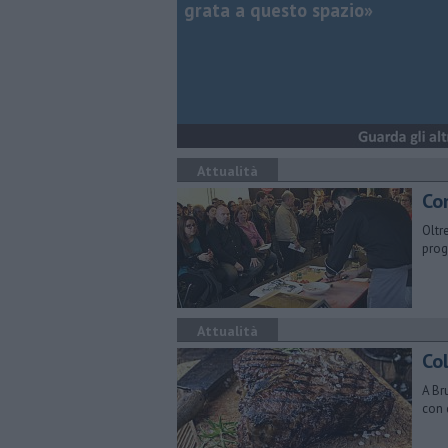
grata a questo spazio»
Attualità
Co
Oltr
prog
Attualità
Col
A Br
con 