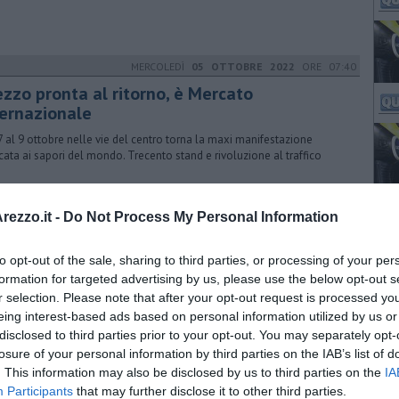
MERCOLEDÌ
05 OTTOBRE 2022
ORE 07:40
ezzo pronta al ritorno, è Mercato
ternazionale
7 al 9 ottobre nelle vie del centro torna la maxi manifestazione
cata ai sapori del mondo. Trecento stand e rivoluzione al traffico
MERCOLEDÌ
26 OTTOBRE 2022
ORE 18:45
ezzo.it -
Do Not Process My Personal Information
ni in ritardo, le tratte in cui scatta il bonus
to opt-out of the sale, sharing to third parties, or processing of your per
 tre le linee risultate a Settembre con indice di affidabilità tale da
scare i ristori. Ma anche nelle altre la situazione non brilla
formation for targeted advertising by us, please use the below opt-out s
r selection. Please note that after your opt-out request is processed y
eing interest-based ads based on personal information utilized by us or
disclosed to third parties prior to your opt-out. You may separately opt-
MERCOLEDÌ
22 MAGGIO 2024
ORE 09:00
losure of your personal information by third parties on the IAB’s list of
. This information may also be disclosed by us to third parties on the
IA
a Visibelli approda ai Campionati Italiani
Participants
that may further disclose it to other third parties.