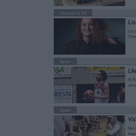
Toscani in TV
Lis
La c
Choc
Sport
L'
Al P
amar
Sport
Vi
Nel 
impo