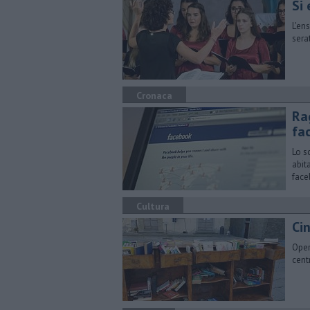
Si 
L'en
sera
Cronaca
Ra
fa
Lo s
abit
fac
Cultura
​Ci
Oper
cent