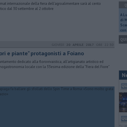
ormat internazionale della fiera dell'agroalimentare sarà al cento
Q
istico dal 30 settembre al 2 ottobre
A L
di 
Scar
con 
QUI
GIOVEDÌ
20 APRILE 2017
ORE 22:30
ori e piante" protagonisti a Foiano
ntamento dedicato alla florovivaistica, all’artigianato artistico ed
enogastronomia locale con la 33esima edizione della “Fiera del Fiore”
N