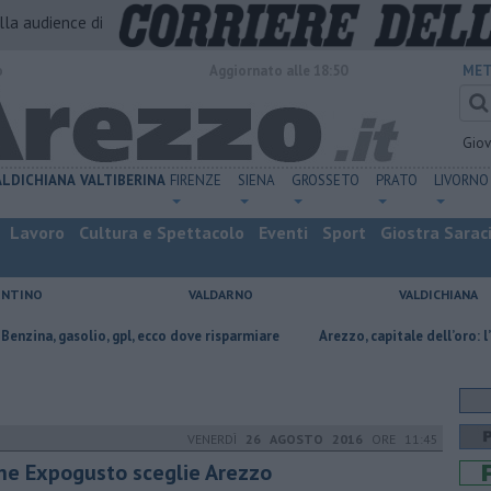
alla audience di
o
Aggiornato alle 18:50
MET
Gio
ALDICHIANA
VALTIBERINA
FIRENZE
SIENA
GROSSETO
PRATO
LIVORNO
Lavoro
Cultura e Spettacolo
Eventi
Sport
Giostra Sarac
ENTINO
VALDARNO
VALDICHIANA
, gpl, ecco dove risparmiare
Arezzo, capitale dell’oro: l’incisione su met
VENERDÌ
26 AGOSTO 2016
ORE 11:45
ne Expogusto sceglie Arezzo