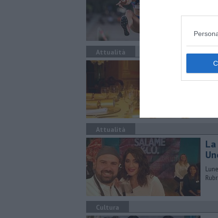
L’at
Pist
Persona
Attualità
I c
I co
corr
Attualità
​L
Un
Lune
Rubr
Cultura