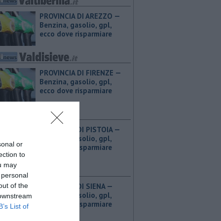
PROVINCIA DI AREZZO — ​
Benzina, gasolio, gpl,
ecco dove risparmiare
PROVINCIA DI FIRENZE — ​
Benzina, gasolio, gpl,
ecco dove risparmiare
PROVINCIA DI PISTOIA — ​
Benzina, gasolio, gpl,
sonal or
ecco dove risparmiare
ection to
ou may
 personal
out of the
PROVINCIA DI SIENA — ​
Benzina, gasolio, gpl,
 downstream
ecco dove risparmiare
B’s List of