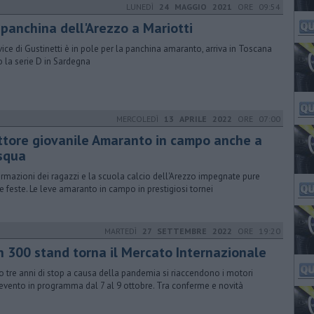
LUNEDÌ
24 MAGGIO 2021
ORE 09:54
 panchina dell'Arezzo a Mariotti
 vice di Gustinetti è in pole per la panchina amaranto, arriva in Toscana
 la serie D in Sardegna
MERCOLEDÌ
13 APRILE 2022
ORE 07:00
ttore giovanile Amaranto in campo anche a
squa
ormazioni dei ragazzi e la scuola calcio dell'Arezzo impegnate pure
le feste. Le leve amaranto in campo in prestigiosi tornei
MARTEDÌ
27 SETTEMBRE 2022
ORE 19:20
n 300 stand torna il Mercato Internazionale
 tre anni di stop a causa della pandemia si riaccendono i motori
'evento in programma dal 7 al 9 ottobre. Tra conferme e novità