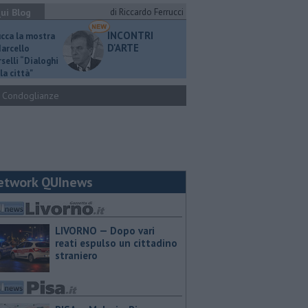
ui Blog
di Riccardo Ferrucci
INCONTRI
ucca la mostra
D'ARTE
Marcello
selli “Dialoghi
la città"
Condoglianze
etwork QUInews
LIVORNO — Dopo vari
reati espulso un cittadino
straniero