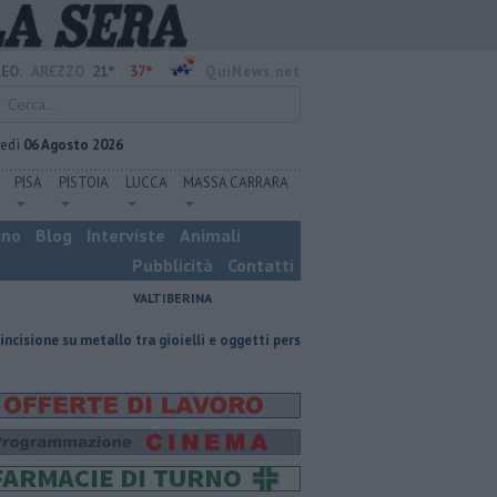
21°
37°
EO:
AREZZO
QuiNews.net
vedì
06 Agosto 2026
PISA
PISTOIA
LUCCA
MASSA CARRARA
ino
Blog
Interviste
Animali
Pubblicità
Contatti
VALTIBERINA
allo tra gioielli e oggetti personalizzati
Nascosta in un bar per sfuggire