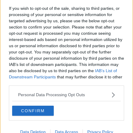
Sette milioni di euro per la montagna toscana
If you wish to opt-out of the sale, sharing to third parties, or
A Casa Thevenin arriva la Befana
processing of your personal or sensitive information for
targeted advertising by us, please use the below opt-out
section to confirm your selection. Please note that after your
​Pnrr fase 2: nell’aretino aperti tutti i cantieri
opt-out request is processed you may continue seeing
interest-based ads based on personal information utilized by
Arezzo protagonista a Linea Verde su Rai 1
us or personal information disclosed to third parties prior to
your opt-out. You may separately opt-out of the further
Salvaguardare le specie a rischio estinzione
disclosure of your personal information by third parties on the
IAB’s list of downstream participants. This information may
Mungitura in piazza per difendere il made in Italy
also be disclosed by us to third parties on the
IAB’s List of
Downstream Participants
that may further disclose it to other
Non siamo i padroni del mondo
third parties.
​Fiumi sicuri: il consorzio è al lavoro
Personal Data Processing Opt Outs
Ad Arezzo adesso ci sono mille alberi in più
CONFIRM
Api aretine: annata buona, dopo stagioni critiche
Data Deletion
Data Access
Privacy Policy
Il pesce scorpione dilaga in mare ed è pericoloso