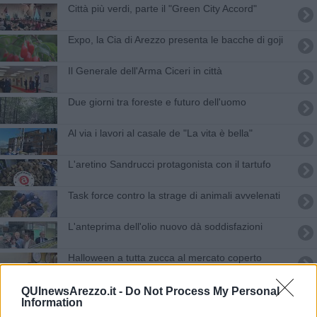
Città più verdi, parte il "Green City Accord"
Expo, la Cia di Arezzo presenta le bacche di goji
​Il Generale dell'Arma Ciceri in città
Due giorni tra foreste e futuro dell'uomo
Al via i lavori al casale de "La vita è bella"
L'aretino Sandrucci protagonista con il tartufo
Task force contro la strage di animali avvelenati
L'anteprima dell'olio nuovo dà soddisfazioni
Halloween a tutta zucca al mercato coperto
Stabilimento abusivo di cippato nella ex cava
QUInewsArezzo.it -
Do Not Process My Personal
Information