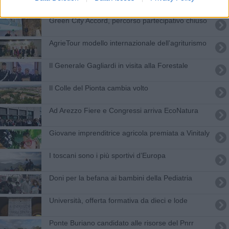
Green City Accord, percorso partecipativo chiuso
AgrieTour modello internazionale dell’agriturismo
Il Generale Gagliardi in visita alla Forestale
Il Colle del Pionta cambia volto
Ad Arezzo Fiere e Congressi arriva EcoNatura
Giovane imprenditrice agricola premiata a Vinitaly
​I toscani sono i più sportivi d’Europa
Doni per la befana ai bambini della Pediatria
Università, offerta formativa da dieci e lode
Ponte Buriano candidato alle risorse del Pnrr