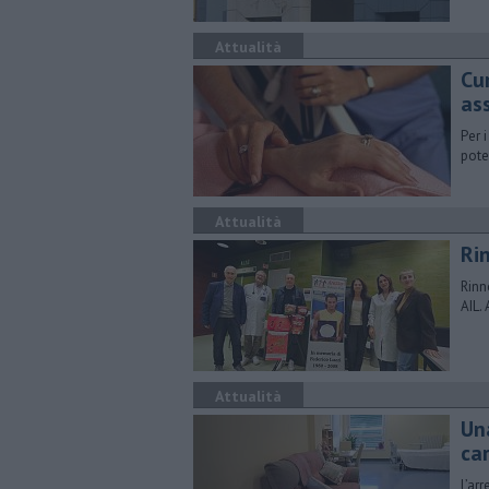
Attualità
Cur
as
Per 
poten
Attualità
Ri
Rinn
AIL.
Attualità
Un
car
L’ar