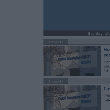
Attualità
Ho
se
Il v
adeg
Asl
Attualità
Cas
Crit
delle