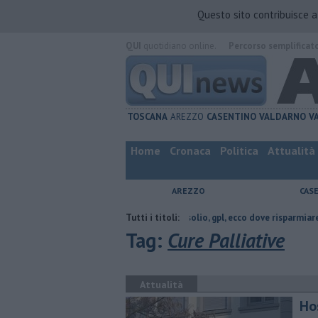
Questo sito contribuisce 
QUI
quotidiano online.
Percorso semplificat
TOSCANA
AREZZO
CASENTINO
VALDARNO
V
Home
Cronaca
Politica
Attualità
AREZZO
CAS
cia di Arezzo
​Benzina, gasolio, gpl, ecco dove risparmiare
Tutti i titoli:
Contagiat
Tag:
Cure Palliative
Attualità
Ho