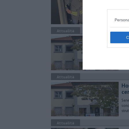
L'in
dove
Persona
Attualità
Dia
Do
Il d
stru
Attualità
Ho
ce
Serv
sono
stru
Attualità