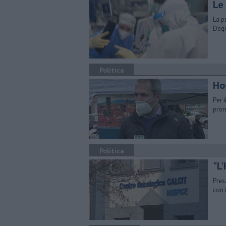
Le
La p
Dege
Politica
Ho
Per 
prom
Politica
"L'
Pres
con 