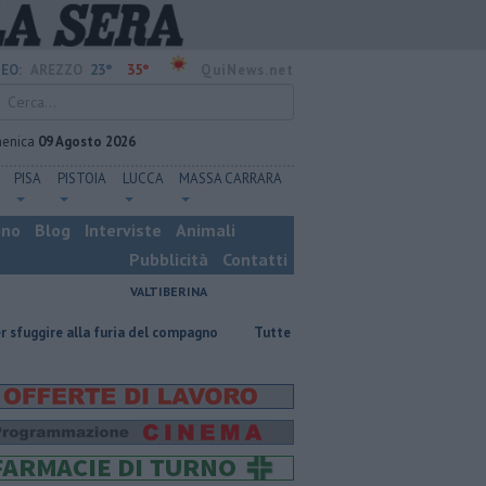
23°
35°
EO:
AREZZO
QuiNews.net
enica
09 Agosto 2026
PISA
PISTOIA
LUCCA
MASSA CARRARA
ino
Blog
Interviste
Animali
Pubblicità
Contatti
VALTIBERINA
 furia del compagno
​Tutte le offerte di lavoro in provincia di Arezzo