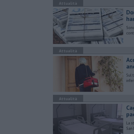
Attualità
Do
ha
Sono
cont
Attualità
Ac
an
Sul t
infe
Attualità
Ca
pa
La s
San 