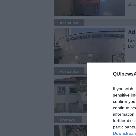
all’
Attualità
​A
La s
Dona
Attualità
QUInewsAr
L'
If you wish 
Sono
adia
sensitive in
confirm you
continue se
information 
Cronaca
further disc
participants
A 
Downstream 