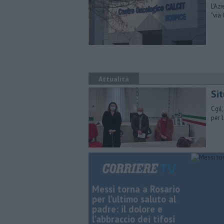
L'Az
"via 
Attualità
Sit
Cgil
per 
Messi torna a Rosario
per l’ultimo saluto al
padre: il dolore e
l’abbraccio dei tifosi