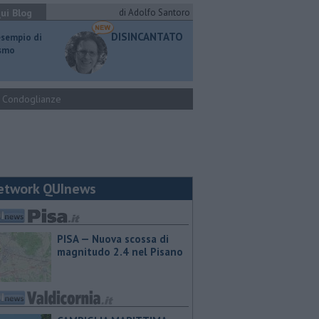
ui Blog
di Adolfo Santoro
DISINCANTATO
esempio di
ismo
Condoglianze
etwork QUInews
PISA — Nuova scossa di
magnitudo 2.4 nel Pisano