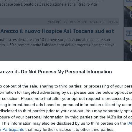
ospedale San Donato dall’associazione aretina “Respiro Vita”
VENERDÌ
27 DICEMBRE 2024
ORE 09:24
d Arezzo il nuovo Hospice Asl Toscana sud est
truttura residenziale con 10 camere sorgerà vicino all’ospedale San
to. Il 30 dicembre partirà l’affidamento della progettazione esecutiva
GIOVEDÌ
24 NOVEMBRE 2016
ORE 16:35
ezzo.it -
Do Not Process My Personal Information
Hospice è sempre più vicino
to opt-out of the sale, sharing to third parties, or processing of your per
 partiti nei giorni scorsi i lavori alla palazzina ex centro oncologico
cente all'ospedale San Donato. Ecco come sarà utilizzata
formation for targeted advertising by us, please use the below opt-out s
r selection. Please note that after your opt-out request is processed y
eing interest-based ads based on personal information utilized by us or
disclosed to third parties prior to your opt-out. You may separately opt-
GIOVEDÌ
16 APRILE 2020
ORE 22:35
losure of your personal information by third parties on the IAB’s list of
. This information may also be disclosed by us to third parties on the
IA
fuoco la palazzina Calcit al San Donato
Participants
that may further disclose it to other third parties.