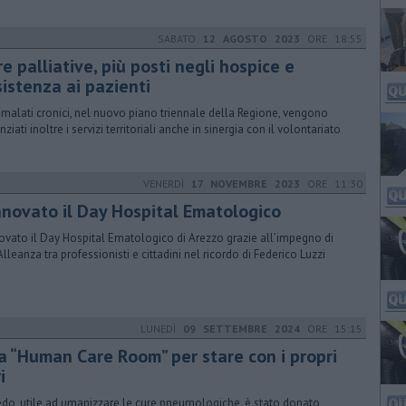
SABATO
12 AGOSTO 2023
ORE 18:55
e palliative, più posti negli hospice e
sistenza ai pazienti
i malati cronici, nel nuovo piano triennale della Regione, vengono
ziati inoltre i servizi territoriali anche in sinergia con il volontariato
VENERDÌ
17 NOVEMBRE 2023
ORE 11:30
nnovato il Day Hospital Ematologico
ovato il Day Hospital Ematologico di Arezzo grazie all’impegno di
 Alleanza tra professionisti e cittadini nel ricordo di Federico Luzzi
LUNEDÌ
09 SETTEMBRE 2024
ORE 15:15
a “Human Care Room” per stare con i propri
i
redo, utile ad umanizzare le cure pneumologiche, è stato donato