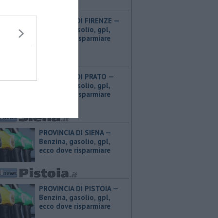
PROVINCIA DI FIRENZE — ​
Benzina, gasolio, gpl,
ecco dove risparmiare
PROVINCIA DI PRATO — ​
Benzina, gasolio, gpl,
ecco dove risparmiare
PROVINCIA DI SIENA — ​
Benzina, gasolio, gpl,
ecco dove risparmiare
PROVINCIA DI PISTOIA — ​
Benzina, gasolio, gpl,
ecco dove risparmiare