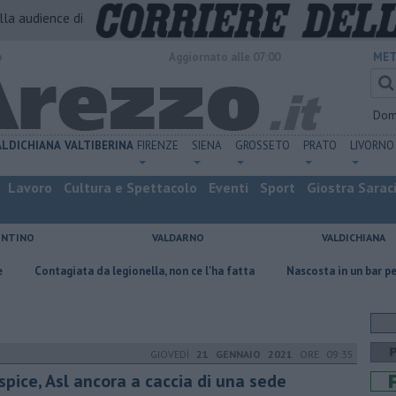
alla audience di
o
Aggiornato alle 07:00
MET
Dom
ALDICHIANA
VALTIBERINA
FIRENZE
SIENA
GROSSETO
PRATO
LIVORNO
Lavoro
Cultura e Spettacolo
Eventi
Sport
Giostra Sarac
ENTINO
VALDARNO
VALDICHIANA
a da legionella, non ce l'ha fatta
Nascosta in un bar per sfuggire alla
GIOVEDÌ
21 GENNAIO 2021
ORE 09:35
spice, Asl ancora a caccia di una sede