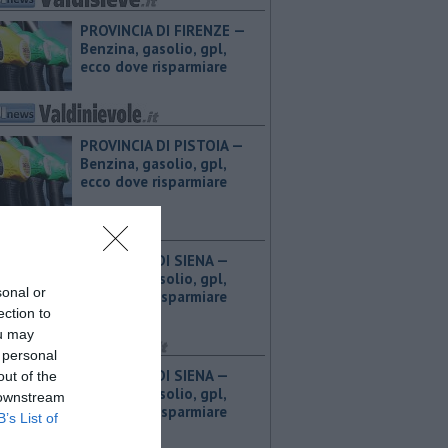
PROVINCIA DI FIRENZE — ​
Benzina, gasolio, gpl,
ecco dove risparmiare
PROVINCIA DI PISTOIA — ​
Benzina, gasolio, gpl,
ecco dove risparmiare
PROVINCIA DI SIENA — ​
Benzina, gasolio, gpl,
sonal or
ecco dove risparmiare
ection to
ou may
 personal
PROVINCIA DI SIENA — ​
out of the
Benzina, gasolio, gpl,
 downstream
ecco dove risparmiare
B’s List of