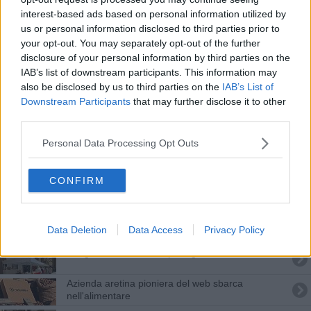
Sapori dal mondo, torna il mercato internazionale
interest-based ads based on personal information utilized by
us or personal information disclosed to third parties prior to
Arezzo attenta all'innovazione culturale
your opt-out. You may separately opt-out of the further
disclosure of your personal information by third parties on the
Mercato internazionale, è conto alla rovescia
IAB’s list of downstream participants. This information may
also be disclosed by us to third parties on the
IAB’s List of
"Pionta sia polo formativo, sanitario e sociale"
Downstream Participants
that may further disclose it to other
third parties.
Logge del Grano, torna "Mercato in festa"
Personal Data Processing Opt Outs
Da Coldiretti gli aiuti per le famiglie disagiate
CONFIRM
Torna il Mercatale e celebra l'autunno
Tornano le prelibatezze locali con il Mercatale
Data Deletion
Data Access
Privacy Policy
Funghi freschi e tartufi protagonisti al Mercatale
Azienda aretina pioniera del web sbarca
nell'alimentare