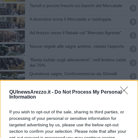
Tartufi e porcini freschi sui banchi del Mercatale
A dicembre torna il Mercatale e raddoppia
Ad Arezzo verso il Natale col "Mercato Agreste"
Nuove regole alle sagre aretine, vietato l'asporto
"Basta bufale sugli allevamenti", nell'Aretino calati
del 70%
Questione sagre, Confcommercio da Ghinelli
Spazzacamini da tutta Italia ad Arezzo
QUInewsArezzo.it -
Do Not Process My Personal
Information
Expo, Ceccarelli inaugura ad Arezzo il Treno
Verde
If you wish to opt-out of the sale, sharing to third parties, or
Ne pas couvrir con i 99 Posse
processing of your personal or sensitive information for
targeted advertising by us, please use the below opt-out
Primo appuntamento del 2022 con il Mercatale
section to confirm your selection. Please note that after your
opt-out request is processed you may continue seeing