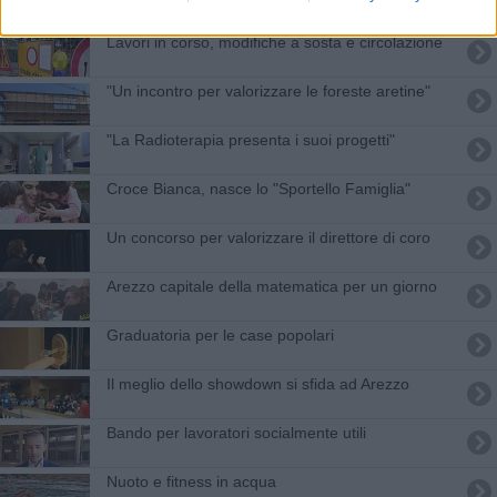
Lavori in corso, modifiche a sosta e circolazione
"Un incontro per valorizzare le foreste aretine"
"La Radioterapia presenta i suoi progetti"
Croce Bianca, nasce lo "Sportello Famiglia"
Un concorso per valorizzare il direttore di coro
Arezzo capitale della matematica per un giorno
Graduatoria per le case popolari
Il meglio dello showdown si sfida ad Arezzo
Bando per lavoratori socialmente utili
Nuoto e fitness in acqua