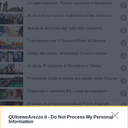
Le interrogazioni: Pronto soccorso e Neschieto
Al via il terzo raduno motoristico Città d’Arezzo
Aperte le iscrizioni agli asili nido comunali
Tutto pronto per il Toscana Pride ad Arezzo
Diritto allo studio, presentato il nuovo bando
Al via la 2ª edizione di Bicinfiera e l’Ardita
Protezione Civile in prova sul canale della Chiana
Regionali e candidati Pd, i nodi da sciogliere
In arrivo la prima personale di Pierre Peyrolle
"Grave far mancare il numero legale"
QUInewsArezzo.it -
Do Not Process My Personal
Information