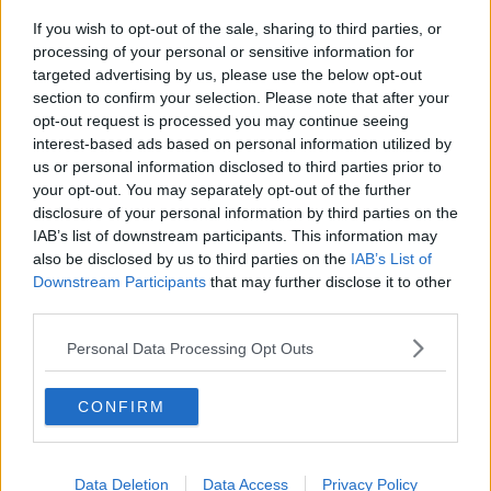
Annibale Marini in città per il No
If you wish to opt-out of the sale, sharing to third parties, or
Al via il primo Festival dello spettatore
processing of your personal or sensitive information for
targeted advertising by us, please use the below opt-out
section to confirm your selection. Please note that after your
Voli in mongolfiera e concerti prima del voto
opt-out request is processed you may continue seeing
interest-based ads based on personal information utilized by
Lello Arena porta Molière al Puccini
us or personal information disclosed to third parties prior to
your opt-out. You may separately opt-out of the further
Koinè, assegnati gli appartamenti ad otto disabili
disclosure of your personal information by third parties on the
IAB’s list of downstream participants. This information may
Lavori sulle strade: come cambia la viabilità
also be disclosed by us to third parties on the
IAB’s List of
Downstream Participants
that may further disclose it to other
Sblocco scuderie ritardato, caos per la Colombina
third parties.
Periodo giostresco: variazioni a traffico e sosta
Personal Data Processing Opt Outs
Il Celtic Festival a Villa Severi
CONFIRM
Taglio del nastro per il Mercatino Tirolese
Settima edizione di Shopping sotto le Stelle
Data Deletion
Data Access
Privacy Policy