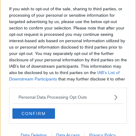
Cinque nuovi autobus per Arezzo e provincia
If you wish to opt-out of the sale, sharing to third parties, or
processing of your personal or sensitive information for
Trasporto pubblico, proclamato lo sciopero
targeted advertising by us, please use the below opt-out
section to confirm your selection. Please note that after your
Disagi per i pendolari, Casucci alza la voce
opt-out request is processed you may continue seeing
interest-based ads based on personal information utilized by
Taglio alle corse dei bus, la Provincia si oppone
us or personal information disclosed to third parties prior to
your opt-out. You may separately opt-out of the further
Installate le pensiline in piazza della stazione
disclosure of your personal information by third parties on the
IAB’s list of downstream participants. This information may
Dopo il caos bus, correzioni ai servizi scolastici
also be disclosed by us to third parties on the
IAB’s List of
Downstream Participants
that may further disclose it to other
Per Arezzo 5 nuovi bus con sedute "antivandalo"
third parties.
Scattano altre modifiche alle corse degli autobus
Personal Data Processing Opt Outs
Il Pnrr porta in Toscana ecobus a emissioni zero
CONFIRM
Autobus a Natale, in Toscana si viaggia così
Data Deletion
Data Access
Privacy Policy
Per Pasqua bus tutti fermi ma non ad Arezzo