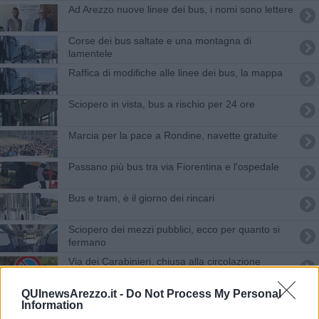
Ad Arezzo nuove linee dei bus, i nomi sono lettere
Corse dei bus saltate e una montagna di
lamentele
Raffica di modifiche alle linee dei bus, la mappa
Sciopero in vista, bus a rischio per 24 ore
Marcia per la pace a Rondine, navette gratuite
Passano più bus tra via Fiorentina e l'ospedale
Bus e tram, è il giorno dei rincari
Sciopero dei mezzi pubblici, ecco per quanto si
fermano
Via dei Carabinieri, chiusa alla circolazione
​Lavori in corso: le modifiche al traffico
QUInewsArezzo.it -
Do Not Process My Personal
Information