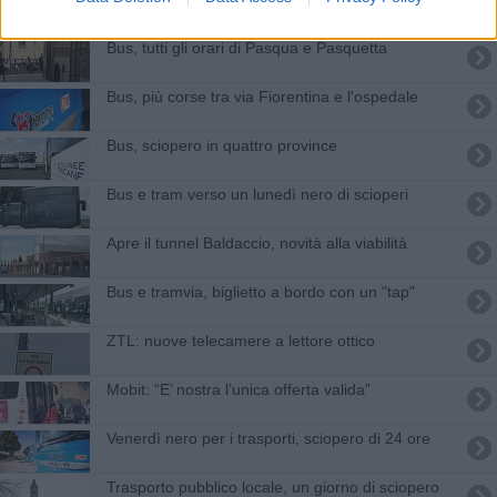
Bus, tutti gli orari di Pasqua e Pasquetta
Bus, più corse tra via Fiorentina e l'ospedale
Bus, sciopero in quattro province
Bus e tram verso un lunedì nero di scioperi
Apre il tunnel Baldaccio, novità alla viabilità
Bus e tramvia, biglietto a bordo con un "tap"
ZTL: nuove telecamere a lettore ottico
Mobit: “E’ nostra l’unica offerta valida”
Venerdì nero per i trasporti, sciopero di 24 ore
Trasporto pubblico locale, un giorno di sciopero