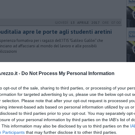
GIOVEDÌ
13 APRILE 2017
ORE 07:00
uditalia apre le porte agli studenti aretini
sperienza formativa per i ragazzi dell’ITIS "Galileo Galilei" che
nciano ad affacciarsi al mondo del lavoro e alle possibili
ilizzazioni
SABATO
08 APRILE 2017
ORE 14:37
ezzo.it -
Do Not Process My Personal Information
veglia i tuoi affari per battere la
ncorrenza
to opt-out of the sale, sharing to third parties, or processing of your per
formation for targeted advertising by us, please use the below opt-out s
puntamento si terrà domenica 9 aprile presso la sede di
r selection. Please note that after your opt-out request is processed y
artigianato in via Tiziano 32 ad Arezzo
eing interest-based ads based on personal information utilized by us or
disclosed to third parties prior to your opt-out. You may separately opt-
VENERDÌ
16 SETTEMBRE 2016
ORE 16:00
losure of your personal information by third parties on the IAB’s list of
. This information may also be disclosed by us to third parties on the
IA
 Bardo" 2017 termina la trilogia di calendari
Participants
that may further disclose it to other third parties.