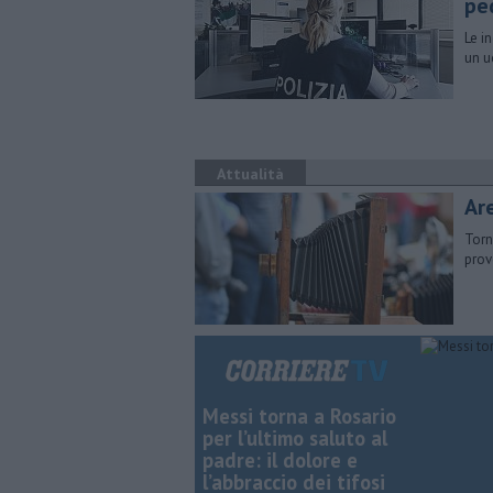
pe
Le i
un u
Attualità
Ar
Torn
prov
Messi torna a Rosario
per l’ultimo saluto al
padre: il dolore e
l’abbraccio dei tifosi