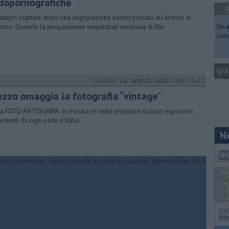
dopornografiche
Q
ndagini scattate dopo una segnalazione hanno portato all'arresto di
omo. Durante la perquisizione sequestrati centinaia di file
​Un 
civ
QUI
GIOVEDÌ
16 APRILE 2026
ORE 18:10
ezzo omaggia la fotografia “vintage”
a FOTO ANTIQUARIA. In mostra le rarità proposte da tanti espositori
enienti da ogni parte d’Italia
N