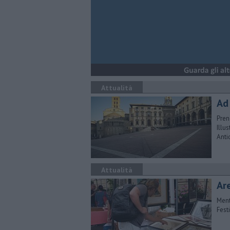
Attualità
Ad 
Pren
Illu
Anti
Attualità
Ar
Ment
Fest