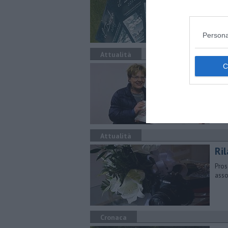
Un vi
prog
Persona
Attualità
La
La m
stat
Attualità
Ril
Pros
asso
Cronaca