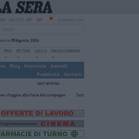
23°
35°
EO:
AREZZO
QuiNews.net
enica
09 Agosto 2026
PISA
PISTOIA
LUCCA
MASSA CARRARA
ino
Blog
Interviste
Animali
Pubblicità
Contatti
VALTIBERINA
la furia del compagno
​Tutte le offerte di lavoro in provincia di Arezzo