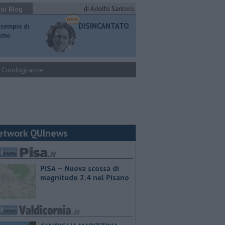
ui Blog
di Adolfo Santoro
DISINCANTATO
esempio di
ismo
Condoglianze
etwork QUInews
PISA — Nuova scossa di
magnitudo 2.4 nel Pisano