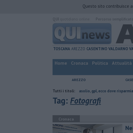
Questo sito contribuisce 
QUI
quotidiano online.
Percorso semplificat
TOSCANA
AREZZO
CASENTINO
VALDARNO
V
Home
Cronaca
Politica
Attualità
AREZZO
CAS
incia di Arezzo
​Benzina, gasolio, gpl, ecco dove risparmiare
Tutti i titoli:
Contagi
Tag:
Fotografi
Cronaca
Nei