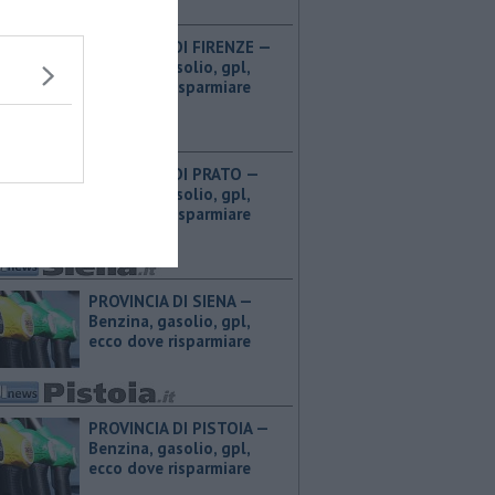
PROVINCIA DI FIRENZE — ​
Benzina, gasolio, gpl,
ecco dove risparmiare
PROVINCIA DI PRATO — ​
Benzina, gasolio, gpl,
ecco dove risparmiare
PROVINCIA DI SIENA — ​
Benzina, gasolio, gpl,
ecco dove risparmiare
PROVINCIA DI PISTOIA — ​
Benzina, gasolio, gpl,
ecco dove risparmiare