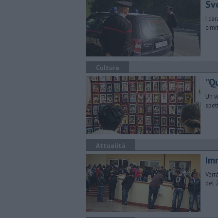
Svo
​I c
cimi
Cultura
"Q
Un v
spet
Attualità
Im
Verr
del 