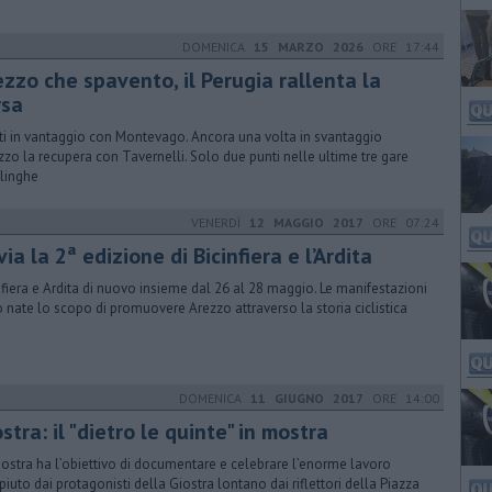
DOMENICA
15 MARZO 2026
ORE 17:44
ezzo che spavento, il Perugia rallenta la
rsa
ti in vantaggio con Montevago. Ancora una volta in svantaggio
ezzo la recupera con Tavernelli. Solo due punti nelle ultime tre gare
linghe
VENERDÌ
12 MAGGIO 2017
ORE 07:24
via la 2ª edizione di Bicinfiera e l’Ardita
nfiera e Ardita di nuovo insieme dal 26 al 28 maggio. Le manifestazioni
 nate lo scopo di promuovere Arezzo attraverso la storia ciclistica
DOMENICA
11 GIUGNO 2017
ORE 14:00
stra: il "dietro le quinte" in mostra
ostra ha l’obiettivo di documentare e celebrare l’enorme lavoro
iuto dai protagonisti della Giostra lontano dai riflettori della Piazza