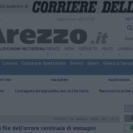
alla audience di
o
Aggiornato alle 07:00
MET
Dom
ALDICHIANA
VALTIBERINA
FIRENZE
SIENA
GROSSETO
PRATO
LIVORNO
Lavoro
Cultura e Spettacolo
Eventi
Sport
Giostra Sarac
ENTINO
VALDARNO
VALDICHIANA
ata da legionella, non ce l'ha fatta
Nascosta in un bar per sfuggire al
VENERDÌ
24 LUGLIO 2026
ORE 18:20
 file dell'orrore centinaia di immagini