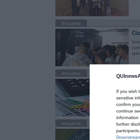
Attualità
Clo
Un’e
comi
spec
Attualità
QUInewsAr
Ris
co
If you wish 
sensitive in
L'ap
confirm you
Conf
continue se
information 
Attualità
further disc
participants
"Il
Downstream 