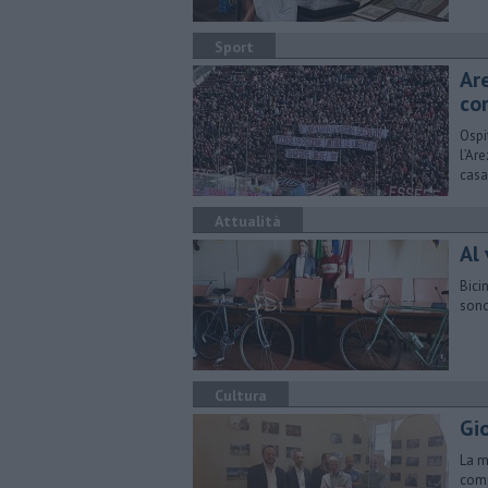
Sport
Ar
co
Ospi
l’Ar
casa
Attualità
Al 
Bici
sono
Cultura
Gio
La m
comp