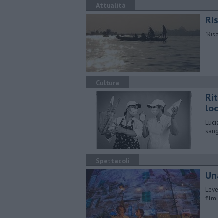
Attualità
Ri
"Ris
Cultura
Rit
lo
Luci
sang
Spettacoli
Un
L'ev
film