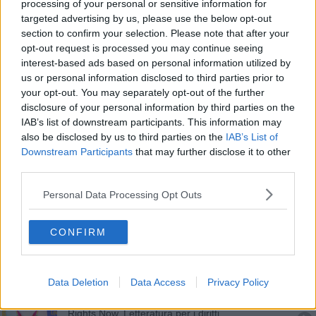
Il diritto romano e la legislazione attuale
processing of your personal or sensitive information for
targeted advertising by us, please use the below opt-out
"Non mischiare povertà con illegalità e violenza"
section to confirm your selection. Please note that after your
opt-out request is processed you may continue seeing
interest-based ads based on personal information utilized by
Sistema penitenziario, Rogialli garante comunale
us or personal information disclosed to third parties prior to
your opt-out. You may separately opt-out of the further
Si mette in moto la Città del Natale
disclosure of your personal information by third parties on the
IAB’s list of downstream participants. This information may
Le famiglie arcobaleno a Palazzo Cavallo
also be disclosed by us to third parties on the
IAB’s List of
Downstream Participants
that may further disclose it to other
"Sarò al Toscana Pride in qualità di consigliere"
third parties.
Scivola su chicchi d'uva, fa causa al
Personal Data Processing Opt Outs
supermercato
Oggi l'ultimo saluto a Roberto Ciofini
CONFIRM
Accesso alle urne per alcune categorie di elettori
"Piazzata d'Amore" contro l'omofobia
Data Deletion
Data Access
Privacy Policy
Rights Now, Letteratura per i diritti