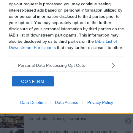
Assunzioni sopra i livelli pre-pandemia
opt-out request is processed you may continue seeing
interest-based ads based on personal information utilized by
Nell'Aretino 200 famiglie nell'incubo sfratto
us or personal information disclosed to third parties prior to
your opt-out. You may separately opt-out of the further
Info attraverso l'AppIO per 50 servizi comunali
disclosure of your personal information by third parties on the
IAB’s list of downstream participants. This information may
"Occhio ai furbi", ad Arezzo dilaga l'abusivismo
also be disclosed by us to third parties on the
IAB’s List of
Downstream Participants
that may further disclose it to other
Arezzo casa promuove "Il futuro dell'abitare"
third parties.
Personal Data Processing Opt Outs
Proroga per il progetto ADA
Un bando per rilanciare le periferie urbane
CONFIRM
Contributi da oneri di urbanizzazione secondaria
Data Deletion
Data Access
Privacy Policy
Portierato sociale, domande entro il 5 settembre
Ex Lebole, il Consiglio approva
Il mondo della scuola in piazza per la riapertura