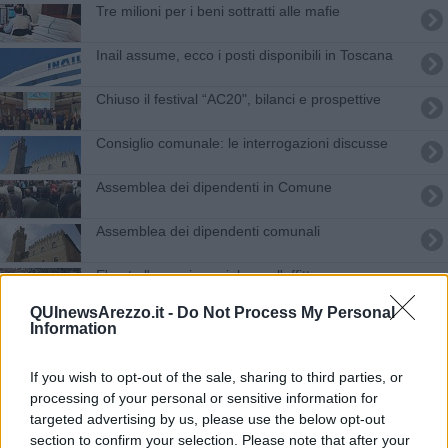
Tre milioni per i beni sottratti alle mafie
Inail assume, ecco i posti disponibili in Toscana
Chiuso il festival ​“AC20", bilanci e prospettive
Consiglio comunale: le interrogazioni discusse
Assemblea dei dipendenti in Comune
Assemblea dei dipendenti comunali
E' nata l'agenzia sociale per l'affitto
QUInewsArezzo.it -
Do Not Process My Personal
​Donati (Scelgo Arezzo) sfida la burocrazia
Information
Vivere sostenibilmente, come fare in un webinar
If you wish to opt-out of the sale, sharing to third parties, or
processing of your personal or sensitive information for
Bando snobbato, "Un'opportunità persa"
targeted advertising by us, please use the below opt-out
section to confirm your selection. Please note that after your