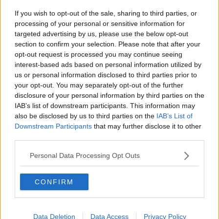
Novità e opportunità al Punto Enel
If you wish to opt-out of the sale, sharing to third parties, or
Su il sipario al teatro Petrarca
processing of your personal or sensitive information for
targeted advertising by us, please use the below opt-out
section to confirm your selection. Please note that after your
Via ai lavori per la nuova piazza della Repubblica
opt-out request is processed you may continue seeing
interest-based ads based on personal information utilized by
Una nuova primavera per il Parco Arno
us or personal information disclosed to third parties prior to
your opt-out. You may separately opt-out of the further
Si accende il Duomo, Arezzo ha una luce in più
disclosure of your personal information by third parties on the
IAB’s list of downstream participants. This information may
Il Parco Giotto continua a rifarsi il look
also be disclosed by us to third parties on the
IAB’s List of
Downstream Participants
that may further disclose it to other
Castiglion Fibocchi taglia le tasse ai cittadini
third parties.
Ladri a tutto gas con l'auto rubata forzano l'alt
Personal Data Processing Opt Outs
Lavori al campo di atletica, 250mila euro dal Pnrr
CONFIRM
Un nuovo asilo in città, ecosostenibile e sicuro
Data Deletion
Data Access
Privacy Policy
Forum salute, due premi alla Asl Toscana sud est