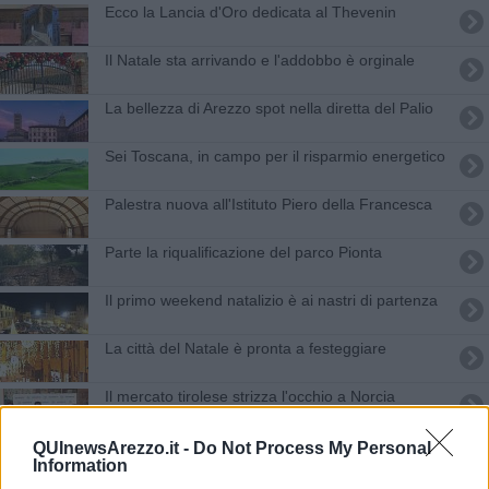
Ecco la Lancia d'Oro dedicata al Thevenin
Il Natale sta arrivando e l'addobbo è orginale
La bellezza di Arezzo spot nella diretta del Palio
Sei Toscana, in campo per il risparmio energetico
Palestra nuova all'Istituto Piero della Francesca
Parte la riqualificazione del parco Pionta
Il primo weekend natalizio è ai nastri di partenza
La città del Natale è pronta a festeggiare
Il mercato tirolese strizza l'occhio a Norcia
Enel accende la luce in via Fiorentina
QUInewsArezzo.it -
Do Not Process My Personal
Information