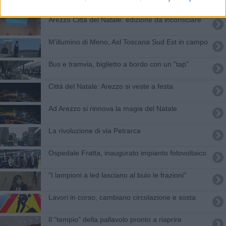
​Arezzo Città del Natale: edizione da incorniciare
​M’illumino di Meno, Asl Toscana Sud Est in campo
Bus e tramvia, biglietto a bordo con un "tap"
Città del Natale: Arezzo si veste a festa
Ad Arezzo si rinnova la magia del Natale
La rivoluzione di via Petrarca
Ospedale Fratta, inaugurato impianto fotovoltaico
"I lampioni a led lasciano al buio le frazioni"
​Lavori in corso, cambiano circolazione e sosta
Il "tempio" della pallavolo pronto a riaprire