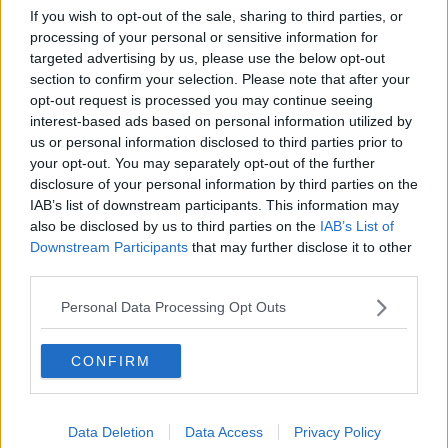
Comunali, ecco i "preferiti" dagli aretini
If you wish to opt-out of the sale, sharing to third parties, or
processing of your personal or sensitive information for
Ginnastica Petrarca, il bilancio della ritmica
targeted advertising by us, please use the below opt-out
section to confirm your selection. Please note that after your
La Ginnastica Petrarca al World Gymnaestrada
opt-out request is processed you may continue seeing
interest-based ads based on personal information utilized by
Due medaglie conquistate ai Campionati Italiani
us or personal information disclosed to third parties prior to
your opt-out. You may separately opt-out of the further
​La Ginnastica Petrarca ai vertici della serie B
disclosure of your personal information by third parties on the
IAB’s list of downstream participants. This information may
​La Petrarca è quinta al Campionato Italiano
also be disclosed by us to third parties on the
IAB’s List of
Downstream Participants
that may further disclose it to other
“Aquila d’Oro": sul palco un poker d'assi
third parties.
Personal Data Processing Opt Outs
​La Ginnastica Petrarca incanta al Gran Prix
Il Ct Giotto cresce e schiera quattordici squadre
CONFIRM
​Il Giotto sfoggia le sue sette squadre giovanili
Data Deletion
Data Access
Privacy Policy
Ora Ghinelli, qualcuno va e qualcuno viene