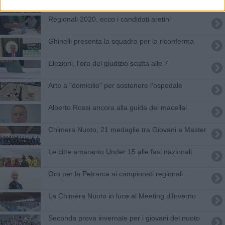
Regionali 2020, ecco i candidati aretini
Ghinelli presenta la squadra per la riconferma
Elezioni, l'ora del giudizio scatta alle 7
Arte a "domicilio" per sostenere l'ospedale
Alberto Rossi ancora alla guida dei macellai
Chimera Nuoto, 21 medaglie tra Giovani e Master
Le citte amaranto Under 15 alle fasi nazionali
Oro per la Petrarca ai campionati regionali
​La Chimera Nuoto in luce al Meeting d’Inverno
Seconda prova invernale per i giovani del nuoto