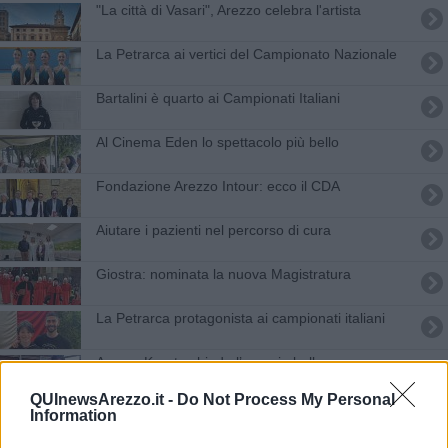
"​La città di Vasari", Arezzo celebra l'artista
​La Petrarca ai vertici del Campionato Nazionale
Bartalini è quarto ai Campionati Italiani
​Al Cinema Eden lo spettacolo più bello
Fondazione Arezzo Intour: ecco il CDA
Aiutare i pazienti nel percorso di cura
Giostra: nominata la nuova Magistratura
​La Petrarca protagonista ai campionati italiani
Arezzo Karate chiude l’anno in bellezza
QUInewsArezzo.it -
Do Not Process My Personal
Ginnastica Petrarca, distanti ma uniti sui social
Information