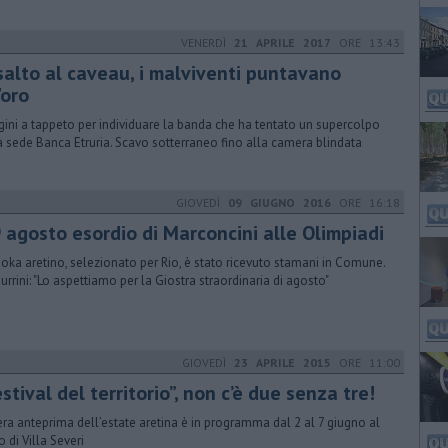
VENERDÌ
21 APRILE 2017
ORE 13:43
salto al caveau, i malviventi puntavano
'oro
gini a tappeto per individuare la banda che ha tentato un supercolpo
a sede Banca Etruria. Scavo sotterraneo fino alla camera blindata
GIOVEDÌ
09 GIUGNO 2016
ORE 16:18
9 agosto esordio di Marconcini alle Olimpiadi
udoka aretino, selezionato per Rio, è stato ricevuto stamani in Comune.
rrini: "Lo aspettiamo per la Giostra straordinaria di agosto"
GIOVEDÌ
23 APRILE 2015
ORE 11:00
stival del territorio”, non c’è due senza tre!
era anteprima dell’estate aretina è in programma dal 2 al 7 giugno al
o di Villa Severi