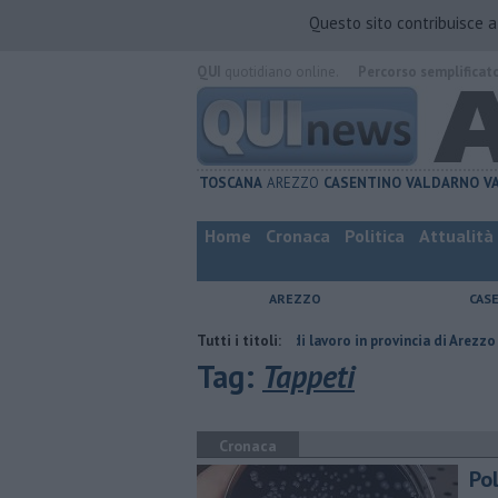
Questo sito contribuisce 
QUI
quotidiano online.
Percorso semplificat
TOSCANA
AREZZO
CASENTINO
VALDARNO
V
Home
Cronaca
Politica
Attualità
AREZZO
CAS
mpagno
​Tutte le offerte di lavoro in provincia di Arezzo
Tutti i titoli:
​Benzina, g
Tag:
Tappeti
Cronaca
Po