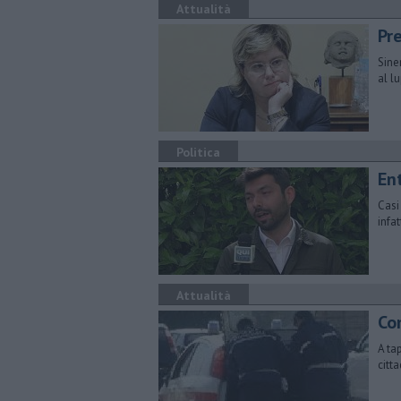
Attualità
Pre
Sine
al l
Politica
Ent
Casi
infa
Attualità
Co
A tap
citta