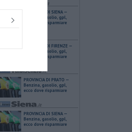
PROVINCIA DI SIENA — ​
Benzina, gasolio, gpl,
ecco dove risparmiare
PROVINCIA DI FIRENZE — ​
Benzina, gasolio, gpl,
ecco dove risparmiare
PROVINCIA DI PRATO — ​
Benzina, gasolio, gpl,
ecco dove risparmiare
PROVINCIA DI SIENA — ​
Benzina, gasolio, gpl,
ecco dove risparmiare