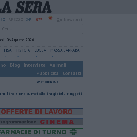
24°
37°
EO:
AREZZO
QuiNews.net
vedì
06 Agosto 2026
PISA
PISTOIA
LUCCA
MASSA CARRARA
ino
Blog
Interviste
Animali
Pubblicità
Contatti
VALTIBERINA
u metallo tra gioielli e oggetti personalizzati
Nascosta in un bar per sf