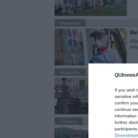
Attualità
Ne
Effe
tamp
Attualità
QUInewsAr
Gua
ta
If you wish 
sensitive in
Becc
confirm you
assi
continue se
information 
Cronaca
further disc
participants
Dro
Downstream 
Car