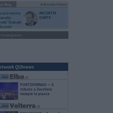
ui Blog
di Riccardo Ferrucci
INCONTRI
ucca la mostra
D'ARTE
Marcello
selli “Dialoghi
la città"
Condoglianze
etwork QUInews
PORTOFERRAIO — Il
tributo a Zucchero
riempie la piazza