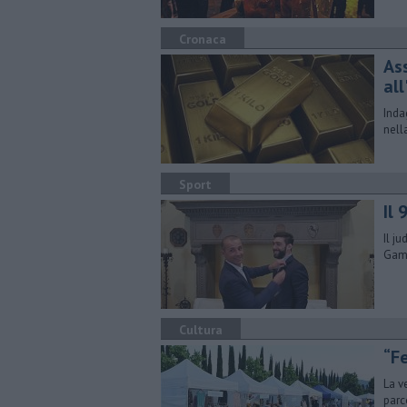
Cronaca
As
all
Inda
nell
Sport
Il 
Il j
Gamu
Cultura
“Fe
La v
parc