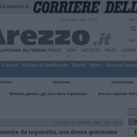
alla audience di
o
Aggiornato alle 18:50
MET
Gio
ALDICHIANA
VALTIBERINA
FIRENZE
SIENA
GROSSETO
PRATO
LIVORNO
Lavoro
Cultura e Spettacolo
Eventi
Sport
Giostra Sarac
ENTINO
VALDARNO
VALDICHIANA
asolio, gpl, ecco dove risparmiare
Arezzo, capitale dell’oro: l’incisione s
MARTEDÌ
28 LUGLIO 2026
ORE 08:10
lmonite da legionella, una donna gravissima