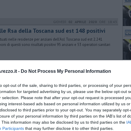
GIOVEDÌ
02 APRILE 2020
ORE 18:43
lle Rsa della Toscana sud est 148 positivi
ttuati nelle residenze per anziani dell'Asl Toscana sud est 2.241
oni di questi sono risultati positivi 95 anziani e 53 operatori sanitari
GIOVEDÌ
30 APRILE 2020
ORE 14:41
ezzo.it -
Do Not Process My Personal Information
rdia di Finanza, oltre 100 controlli a
ppeto
to opt-out of the sale, sharing to third parties, or processing of your per
formation for targeted advertising by us, please use the below opt-out s
ato anche un trentenne alla guida di un motociclo privo di
r selection. Please note that after your opt-out request is processed y
curazione e con la patente sospesa
eing interest-based ads based on personal information utilized by us or
disclosed to third parties prior to your opt-out. You may separately opt-
LUNEDÌ
03 AGOSTO 2020
ORE 17:54
losure of your personal information by third parties on the IAB’s list of
. This information may also be disclosed by us to third parties on the
IA
ga e alcol, controlli a tappeto dei
Participants
that may further disclose it to other third parties.
abinieri