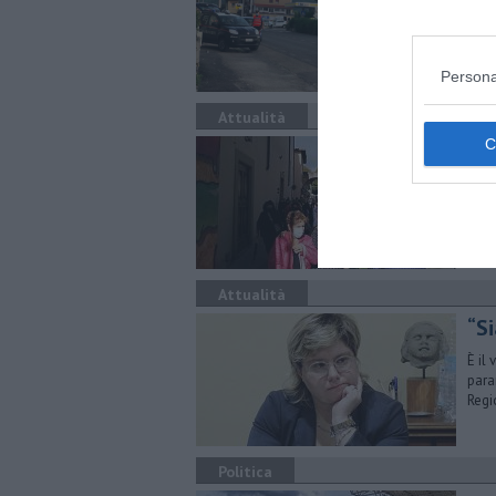
Raff
ebbr
Persona
Attualità
Il 
Lung
gent
Attualità
“Si
È il
para
Regi
Politica