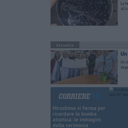
La f
all'
Attualità
Un 
Un d
dege
Hiroshima si ferma per
ricordare la bomba
atomica: le immagini
della cerimonia