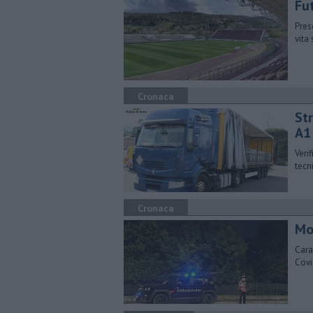
Fut
Pres
vita 
Cronaca
St
A1
Veri
tecn
Cronaca
Mo
Cara
Covi