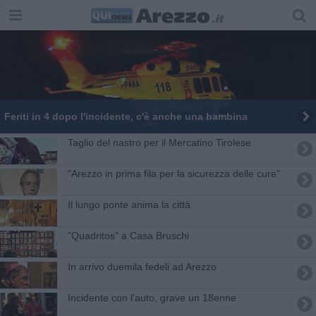
Feriti in 4 dopo l'incidente, c'è anche una bambina
Taglio del nastro per il Mercatino Tirolese
"Arezzo in prima fila per la sicurezza delle cure"
Il lungo ponte anima la città
"Quadritos" a Casa Bruschi
In arrivo duemila fedeli ad Arezzo
Incidente con l'auto, grave un 18enne