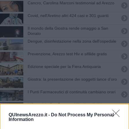
Cancro, Carolina Marconi testimonial ad Arezzo
Covid, nell'Aretino altri 424 casi e 301 guariti
Il mondo della Giostra rende omaggio a San
Donato
Dengue, disinfestazione nella zona dell'ospedale
Prevenzione, Arezzo test Hiv e sifilide gratis
Edizione speciale per la Fiera Antiquaria
Giostra: la presentazione dei soggetti lance d'oro
I ​Punti Farmaceutici di continuità cambiano orari
L'Ospedale San Donato si illumina di viola
QUInewsArezzo.it -
Do Not Process My Personal
Arezzo capitale dell’arte e della creatività
Information