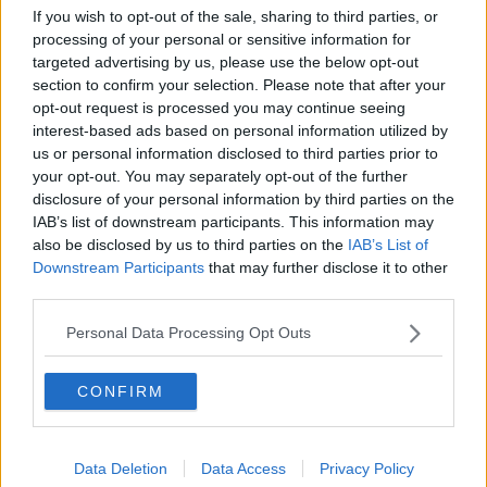
"Quattro giorni di gusto in piazza Grande"
If you wish to opt-out of the sale, sharing to third parties, or
processing of your personal or sensitive information for
Un seminario su attese e aspettative dei malati
targeted advertising by us, please use the below opt-out
section to confirm your selection. Please note that after your
I festeggiamenti per San Donato
opt-out request is processed you may continue seeing
interest-based ads based on personal information utilized by
Entrata gratuita per chi dona cibo
us or personal information disclosed to third parties prior to
your opt-out. You may separately opt-out of the further
Sbandieratori e musici, premiazione per 8 allievi
disclosure of your personal information by third parties on the
IAB’s list of downstream participants. This information may
Aretini corrono a Valencia per la neonatologia
also be disclosed by us to third parties on the
IAB’s List of
Downstream Participants
that may further disclose it to other
third parties.
Covid, deceduto un paziente della Rsa di Bucine
Personal Data Processing Opt Outs
Il viaggio negli scatti di Dante Donati
L'agenda settimanale di Donati
CONFIRM
La camera ardente per Giacomo al San Donato
Data Deletion
Data Access
Privacy Policy
Il Pd incontra i cittadini nei Cas