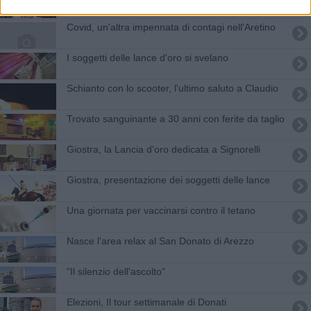
Covid, un'altra impennata di contagi nell'Aretino
I soggetti delle lance d'oro si svelano
Schianto con lo scooter, l'ultimo saluto a Claudio
Trovato sanguinante a 30 anni con ferite da taglio
Giostra, la Lancia d'oro dedicata a Signorelli
Giostra, presentazione dei soggetti delle lance
Una giornata per vaccinarsi contro il tetano
Nasce l’area relax al San Donato di Arezzo
"Il silenzio dell'ascolto"
Elezioni, Il tour settimanale di Donati