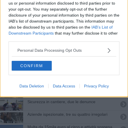
"Occhio ai furbi", ad Arezzo dilaga l'abusivismo
us or personal information disclosed to third parties prior to
your opt-out. You may separately opt-out of the further
Via vai di clienti, scovata parrucchiera abusiva
disclosure of your personal information by third parties on the
IAB’s list of downstream participants. This information may
Lavoro e affitti in nero smascherati nell'Aretino
also be disclosed by us to third parties on the
IAB’s List of
Downstream Participants
that may further disclose it to other
Fiamme Gialle in festa per il 249° anniversario
third parties.
Personal Data Processing Opt Outs
Bus e tram verso un lunedì nero di scioperi
Edilizia, la mobilitazione dei lavoratori a Roma
CONFIRM
Deposito di materiali in eternit sequestrato
Data Deletion
Data Access
Privacy Policy
"Crescere imprenditori", accesso a finanziamenti
Sicurezza in cantiere, due le denunce
Aziende ispezionate, tre su quattro irregolari
Multa da 15mila euro al circo e attività sospesa