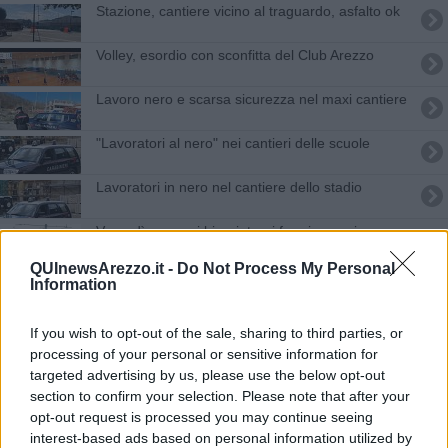
Stazione, cantiere vicino al traguardo, asfalto ok
Volley, esordio con sconfitta del Club Arezzo
Lavoro nero e scarsa sicurezza nel maxi cantiere
"Lavoratori al nero" nei cantieri delle scuole
Lavoratori in nero nel cantiere dello stadio
Venerdì nero sui binari, treni fermi per sciopero
QUInewsArezzo.it -
Do Not Process My Personal
Un anno di attività dell'arma dei Carabinieri
Information
Lavoro in nero,scoperte due cooperative
If you wish to opt-out of the sale, sharing to third parties, or
paravento
processing of your personal or sensitive information for
Reddito di cittadinanza abusivo: pizzicati in tre
targeted advertising by us, please use the below opt-out
section to confirm your selection. Please note that after your
Violenta lite, gli stacca un orecchio
opt-out request is processed you may continue seeing
interest-based ads based on personal information utilized by