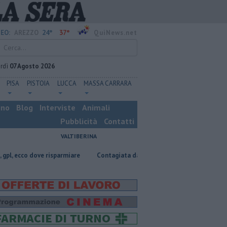
24°
37°
EO:
AREZZO
QuiNews.net
rdì
07 Agosto 2026
PISA
PISTOIA
LUCCA
MASSA CARRARA
ino
Blog
Interviste
Animali
Pubblicità
Contatti
VALTIBERINA
 risparmiare
Contagiata da legionella, non ce l'ha fatta
Nascosta in