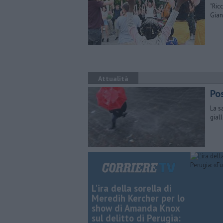
"​Ri
Gian
Attualità
Pos
La s
gial
L'ira della sorella di
Meredih Kercher per lo
show di Amanda Knox
sul delitto di Perugia: