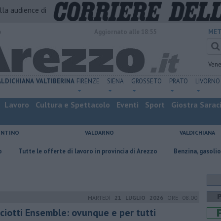
alla audience di
o
Aggiornato alle 18:55
MET
Vene
ALDICHIANA
VALTIBERINA
FIRENZE
SIENA
GROSSETO
PRATO
LIVORNO
Lavoro
Cultura e Spettacolo
Eventi
Sport
Giostra Sarac
ENTINO
VALDARNO
VALDICHIANA
offerte di lavoro in provincia di Arezzo
​Benzina, gasolio, gpl, ecco dove
MARTEDÌ
21 LUGLIO 2026
ORE 08:00
cciotti Ensemble: ovunque e per tutti