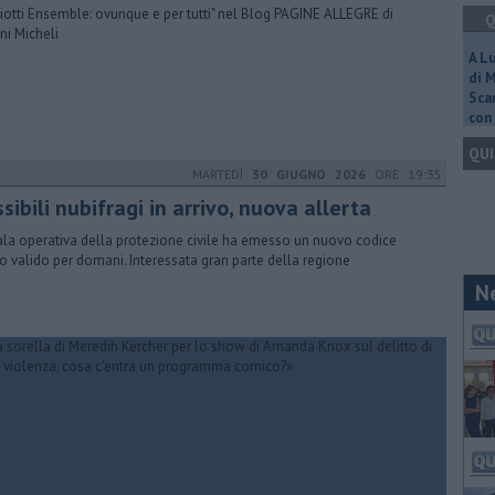
cciotti Ensemble: ovunque e per tutti" nel Blog PAGINE ALLEGRE di
Q
ni Micheli
A L
di 
Scar
con 
QUI
MARTEDÌ
30 GIUGNO 2026
ORE 19:35
sibili nubifragi in arrivo, nuova allerta
ala operativa della protezione civile ha emesso un nuovo codice
lo valido per domani. Interessata gran parte della regione
N