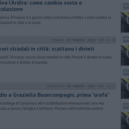
iva l'Ardita: come cambia sosta e
rcolazione
nica 29 marzo è il giorno della ciclostorica L’Ardita. Come cambia la
olazione in città e la sosta
VENERDÌ
20 MARZO 2026
ORE 15:30
ori stradali in città: scattano i divieti
unedì 24 marzo nuovo lavori stradali in città. Previsti il divieto di sosta
rimozione e divieto di transito
MERCOLEDÌ
18 MARZO 2026
ORE 14:55
ddio a Graziella Buoncompagni, prima "orafa"
a bottega di Campoluci alle soddisfazioni internazionali: una vita
ata a lavoro, famiglia e territorio. Pioniera dell’oreficeria aretina