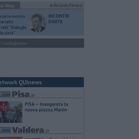
ui Blog
di Riccardo Ferrucci
INCONTRI
ucca la mostra
D'ARTE
Marcello
selli “Dialoghi
la città"
Condoglianze
etwork QUInews
PISA — Inaugurata la
nuova piazza Manin