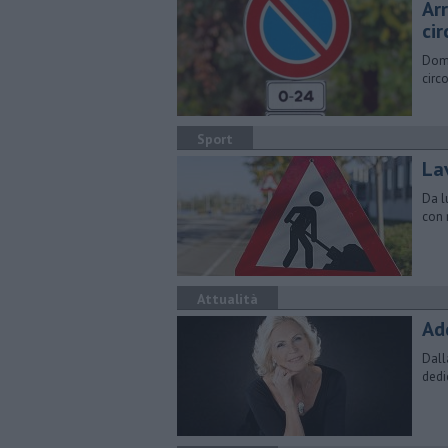
Arr
ci
Dome
circ
Sport
Lav
Da l
con 
Attualità
​A
Dall
dedic