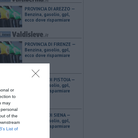
PROVINCIA DI AREZZO — ​
Benzina, gasolio, gpl,
ecco dove risparmiare
PROVINCIA DI FIRENZE — ​
Benzina, gasolio, gpl,
ecco dove risparmiare
PROVINCIA DI PISTOIA — ​
Benzina, gasolio, gpl,
sonal or
ecco dove risparmiare
ection to
ou may
 personal
PROVINCIA DI SIENA — ​
out of the
Benzina, gasolio, gpl,
 downstream
ecco dove risparmiare
B’s List of