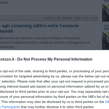
ellano
VENERDÌ
24 APRILE 2026
ORE 16:40
 agli screening uditivi nelle Farmacie
munali
aborazione tra Farmacie Comunali e Otofarma. Sinergia per
enzione e trattamento della sordità. La novità è il collegamento in
audiologia
MARTEDÌ
21 APRILE 2026
ORE 17:45
ezzo.it -
Do Not Process My Personal Information
aso Dengue: ordinanza per la disinfestazione
to opt-out of the sale, sharing to third parties, or processing of your per
tervento dalle 22 di martedì 21 aprile fino alle 5 di mercoledì 22.
arderà aree pubbliche, aree private, aree verdi intorno all'ospedale
formation for targeted advertising by us, please use the below opt-out s
r selection. Please note that after your opt-out request is processed y
eing interest-based ads based on personal information utilized by us or
disclosed to third parties prior to your opt-out. You may separately opt-
MARTEDÌ
21 APRILE 2026
ORE 08:34
losure of your personal information by third parties on the IAB’s list of
. This information may also be disclosed by us to third parties on the
IA
miano Tommasi protagonista al Life Festival
Participants
that may further disclose it to other third parties.