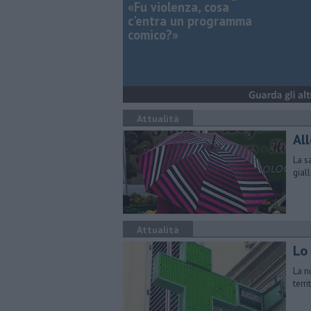
«Fu violenza, cosa
c'entra un programma
comico?»
Attualità
Al
La s
gial
Attualità
Lo
La n
terr