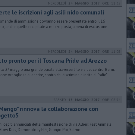
MERCOLEDÌ
24 MAGGIO 2017
ORE 11:35
rte le iscrizioni agli asili nido comunali
omande di ammissione dovranno essere presentate entro il 16
no, anche quelle recapitate a mezzo posta, a pena di esclusione
MERCOLEDÌ
24 MAGGIO 2017
ORE 11:02
tto pronto per il Toscana Pride ad Arezzo
to 27 maggio una grande parata attraverserà le vie del centro. Barni:
ione orgogliosa di aderire, contro chi discrimina e incita all'odio"
SABATO
13 MAGGIO 2017
ORE 08:54
 "Mengo" rinnova la collaborazione con
ogetto5
imi ospiti annunciati della manifestazione di via Alfieri: Fast Animals
Slow Kids, Demonology HiFi, Giorgio Poi, Salmo