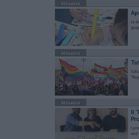
Attualità
Ape
Le d
giug
Attualità
Tu
Saba
"Reg
Attualità
Il
Pr
I pr
and 