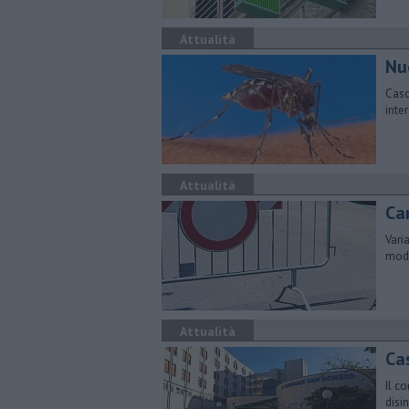
Attualità
Nu
Caso
inte
Attualità
Cam
Varia
modi
Attualità
Ca
Il c
disi