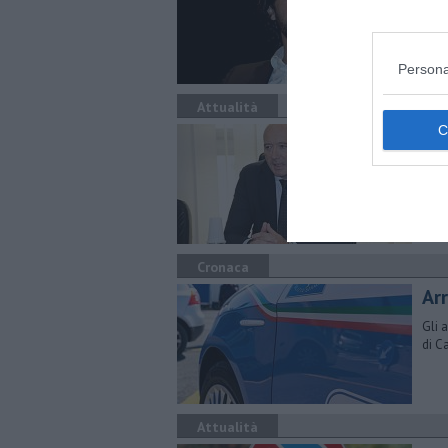
Spor
sind
Persona
Attualità
Fie
ind
​Are
deci
oper
Cronaca
Ar
Gli 
di C
Attualità