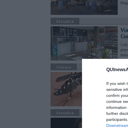
Mag
Attualità
Via
Co
Coll
prev
tele
Cronaca
QUInewsAr
​C
If you wish 
L’in
Rigu
sensitive in
confirm you
continue se
information 
Attualità
further disc
participants
Da
Downstream 