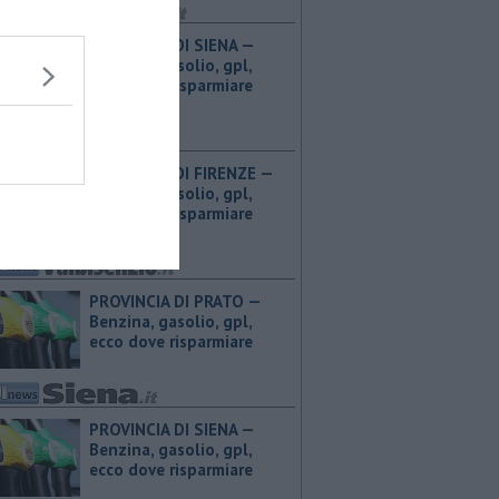
PROVINCIA DI SIENA — ​
Benzina, gasolio, gpl,
ecco dove risparmiare
PROVINCIA DI FIRENZE — ​
Benzina, gasolio, gpl,
ecco dove risparmiare
PROVINCIA DI PRATO — ​
Benzina, gasolio, gpl,
ecco dove risparmiare
PROVINCIA DI SIENA — ​
Benzina, gasolio, gpl,
ecco dove risparmiare