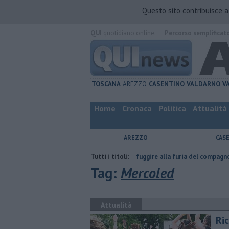
Questo sito contribuisce 
QUI
quotidiano online.
Percorso semplificat
TOSCANA
AREZZO
CASENTINO
VALDARNO
V
Home
Cronaca
Politica
Attualità
AREZZO
CAS
Nascosta in un bar per sfuggire alla furia del compagno
Tutti i titoli:
​Tutte le 
Tag:
Mercoled
Attualità
​Ri