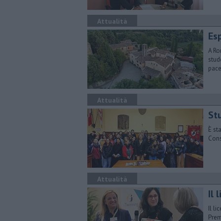
Attualità
Esp
A Ro
stud
pac
Attualità
​St
È st
Cons
Attualità
Il
Il l
Prem