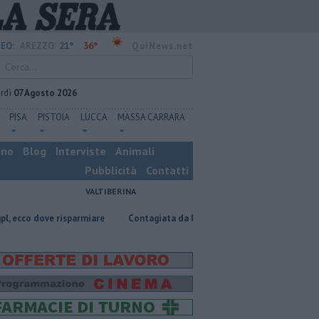
21°
36°
EO:
AREZZO
QuiNews.net
rdì
07 Agosto 2026
PISA
PISTOIA
LUCCA
MASSA CARRARA
ino
Blog
Interviste
Animali
Pubblicità
Contatti
VALTIBERINA
isparmiare
Contagiata da legionella, non ce l'ha fatta
Nascosta in u