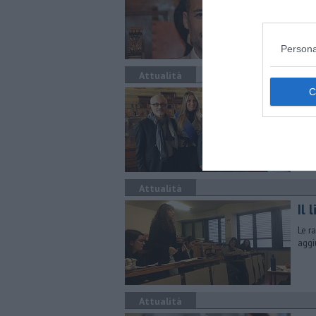
Gamu
una 
Persona
Attualità
I 2
Chia
e per
Attualità
Il 
Le r
aggi
Attualità