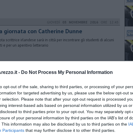
GIOVEDÌ
03 NOVEMBRE 2016
ORE 12:45
a giornata con Catherine Dunne
ta scrittrice irlandese sarà in città per incontrare gli studenti di alcuni
uti e per un aperitivo letterario
LUNEDÌ
13 GIUGNO 2016
ORE 09:54
ezzo.it -
Do Not Process My Personal Information
re 300 giovani alla festa di fine scuola
to opt-out of the sale, sharing to third parties, or processing of your per
 tenuta al Parco Colle del Pionta grazie all'organizzazione dello
ntifico Redi, Classico Petrarca, ITIS Galilei e Liceo Vittoria Colonna
formation for targeted advertising by us, please use the below opt-out s
r selection. Please note that after your opt-out request is processed y
eing interest-based ads based on personal information utilized by us or
disclosed to third parties prior to your opt-out. You may separately opt-
MARTEDÌ
23 AGOSTO 2016
ORE 10:00
losure of your personal information by third parties on the IAB’s list of
. This information may also be disclosed by us to third parties on the
IA
tobus, corsa aggiuntiva per gli studenti
Participants
that may further disclose it to other third parties.