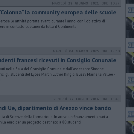
MARTEDÌ
29 GIUGNO 2021
ORE 10:57
 "Colonna" la community europea delle scuole
rose le attività portate avanti durante l'anno, con l'obiettivo di
ere in contatto coetanei da tutto il Continente
MARTEDÌ
04 MARZO 2025
ORE 15:30
denti francesi ricevuti in Consiglio Conunale
vuti nella Sala del Consiglio Comunale dall’assessore Simone
rici gli studenti del Lycée Martin Luther King di Bussy Marne la Vallée -
i
VENERDÌ
22 LUGLIO 2016
ORE 16:49
ndi Ue, dipartimento di Arezzo vince bando
ratta di Scienze della formazione. In arrivo un finanziamento pari a
ila euro per un progetto destinato a 80 studenti