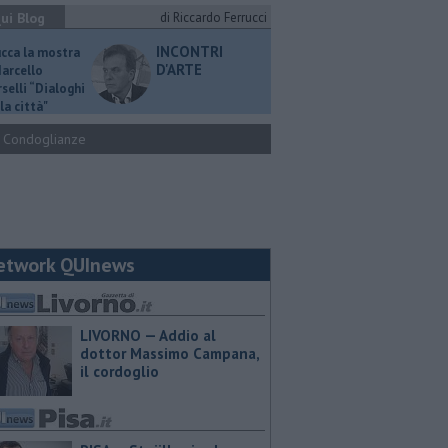
ui Blog
di Riccardo Ferrucci
INCONTRI
ucca la mostra
D'ARTE
Marcello
selli “Dialoghi
la città"
Condoglianze
etwork QUInews
LIVORNO — Addio al
dottor Massimo Campana,
il cordoglio