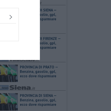
PROVINCIA DI SIENA — ​
Benzina, gasolio, gpl,
ecco dove risparmiare
PROVINCIA DI FIRENZE — ​
Benzina, gasolio, gpl,
ecco dove risparmiare
PROVINCIA DI PRATO — ​
Benzina, gasolio, gpl,
ecco dove risparmiare
PROVINCIA DI SIENA — ​
Benzina, gasolio, gpl,
ecco dove risparmiare