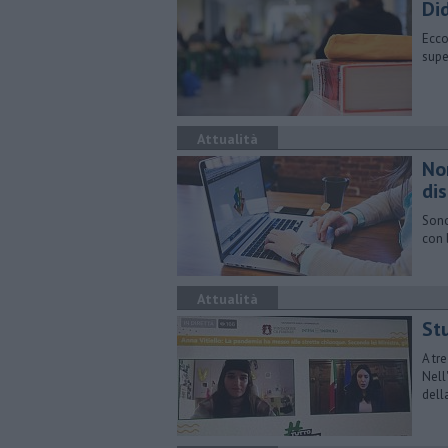
Did
Ecco 
super
Attualità
No
di
Sono
con 
Attualità
Stu
A tr
Nell
dell