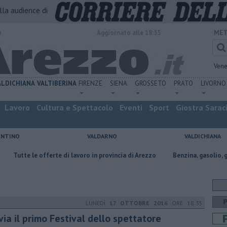
alla audience di
o
Aggiornato alle 18:55
MET
Vene
ALDICHIANA
VALTIBERINA
FIRENZE
SIENA
GROSSETO
PRATO
LIVORNO
Lavoro
Cultura e Spettacolo
Eventi
Sport
Giostra Sarac
ENTINO
VALDARNO
VALDICHIANA
ferte di lavoro in provincia di Arezzo
​Benzina, gasolio, gpl, ecco dove r
LUNEDÌ
17 OTTOBRE 2016
ORE 18:35
via il primo Festival dello spettatore