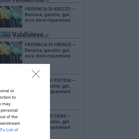
PROVINCIA DI AREZZO — ​
Benzina, gasolio, gpl,
ecco dove risparmiare
PROVINCIA DI FIRENZE — ​
Benzina, gasolio, gpl,
ecco dove risparmiare
PROVINCIA DI PISTOIA — ​
Benzina, gasolio, gpl,
sonal or
ecco dove risparmiare
ection to
ou may
 personal
PROVINCIA DI SIENA — ​
out of the
Benzina, gasolio, gpl,
 downstream
ecco dove risparmiare
B’s List of