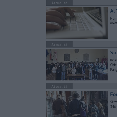
Attualità
Al
Nume
mett
Attualità
Stu
Rice
Chie
Parig
Attualità
Fo
Si t
346m