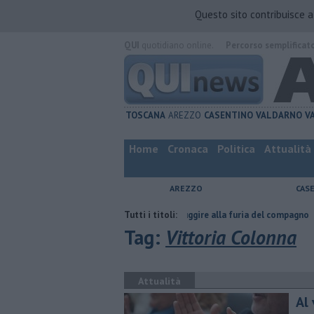
Questo sito contribuisce 
QUI
quotidiano online.
Percorso semplificat
TOSCANA
AREZZO
CASENTINO
VALDARNO
V
Home
Cronaca
Politica
Attualità
AREZZO
CAS
Nascosta in un bar per sfuggire alla furia del compagno
Tutti i titoli:
​Tutte le of
Tag:
Vittoria Colonna
Attualità
Al 