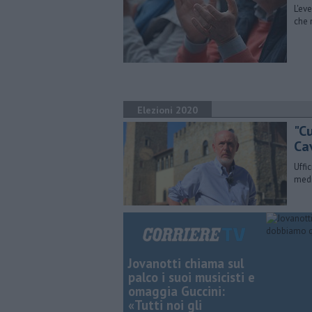
L'ev
che 
Elezioni 2020
"C
Ca
Uffi
medi
Jovanotti chiama sul
palco i suoi musicisti e
omaggia Guccini:
«Tutti noi gli