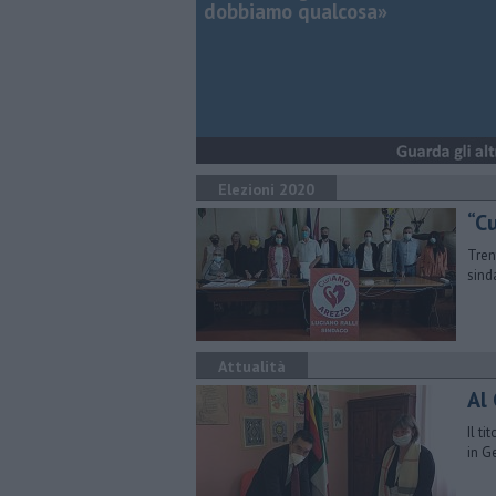
dobbiamo qualcosa»
Elezioni 2020
​“
Tren
sind
Attualità
Al 
Il t
in G