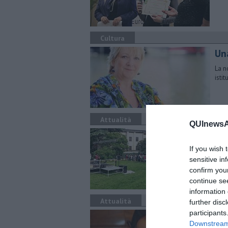
Cultura
Un
La no
istit
Attualità
QUInewsAr
Olt
If you wish 
Si è
Scie
sensitive in
confirm you
continue se
information 
Attualità
further disc
participants
Au
Downstream 