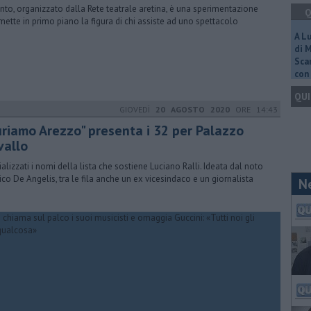
ento, organizzato dalla Rete teatrale aretina, è una sperimentazione
Q
mette in primo piano la figura di chi assiste ad uno spettacolo
A L
di 
Scar
con 
QUI
GIOVEDÌ
20 AGOSTO 2020
ORE 14:43
uriamo Arezzo" presenta i 32 per Palazzo
vallo
cializzati i nomi della lista che sostiene Luciano Ralli. Ideata dal noto
co De Angelis, tra le fila anche un ex vicesindaco e un giornalista
N